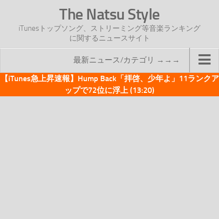
The Natsu Style
iTunesトップソング、ストリーミング等音楽ランキング
に関するニュースサイト
最新ニュース/カテゴリ →→→
【iTunes急上昇速報】Hump Back「拝啓、少年よ」11ランクア
TOP
ップで72位に浮上 (13:20)
サイトについて
年間ヒット曲ランキング
2016年度特集記事
2017年度特集記事
iTunesトップソング速報
iTunesデイリー
オリジナル週間トップソング
「オリジナルiTunes週間トップソング」紹介資料