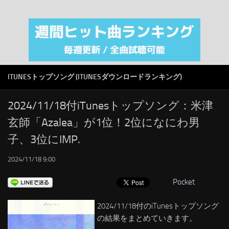
注目カテゴリ
オリジナルiTunes週間トップソング
音楽業界
SMAP
ITUNESトップソング (ITUNESダウンロードランキング)
AKB48
RSS
2024/11/18付iTunesトップソング：米津
玄師「Azalea」が1位！2位になにわ男
LINKS
子、3位にIMP.
2024/11/18 9:00
Pocket
2024/11/18付のiTunesトップソング
の結果をまとめていきます。