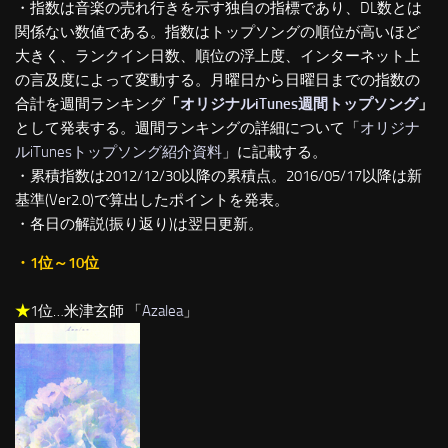
・指数は音楽の売れ行きを示す独自の指標であり、DL数とは
関係ない数値である。指数はトップソングの順位が高いほど
大きく、ランクイン日数、順位の浮上度、インターネット上
の言及度によって変動する。月曜日から日曜日までの指数の
合計を週間ランキング
「
オリジナルiTunes週間トップソング
」
として発表する。週間ランキングの詳細について「
オリジナ
ルiTunesトップソング紹介資料
」に記載する。
・累積指数は2012/12/30以降の累積点。2016/05/17以降は新
基準(Ver2.0)で算出したポイントを発表。
・各日の解説(振り返り)は翌日更新。
・1位～10位
★
1位…米津玄師 「
Azalea
」