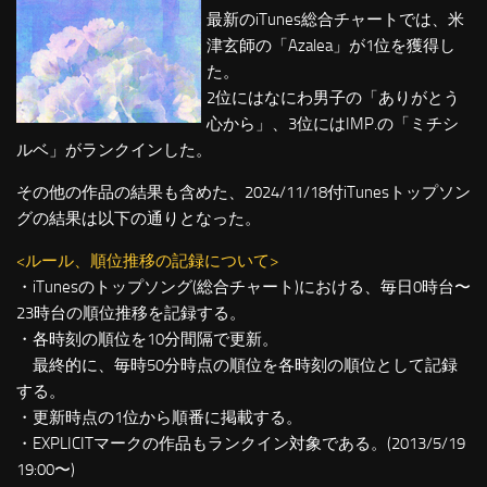
最新のiTunes総合チャートでは、米
津玄師の「Azalea」が1位を獲得し
た。
2位にはなにわ男子の「ありがとう
心から」、3位にはIMP.の「ミチシ
ルベ」がランクインした。
その他の作品の結果も含めた、2024/11/18付iTunesトップソン
グの結果は以下の通りとなった。
<ルール、順位推移の記録について>
・iTunesのトップソング(総合チャート)における、毎日0時台〜
23時台の順位推移を記録する。
・各時刻の順位を10分間隔で更新。
最終的に、毎時50分時点の順位を各時刻の順位として記録
する。
・更新時点の1位から順番に掲載する。
・EXPLICITマークの作品もランクイン対象である。(2013/5/19
19:00〜)