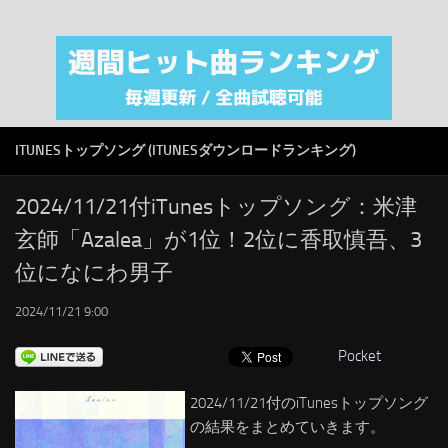
注目カテゴリ
オリジナルiTunes週間トップソング
音楽業界
SMAP
ITUNESトップソング (ITUNESダウンロードランキング)
AKB48
RSS
2024/11/21付iTunesトップソング：米津
玄師「Azalea」が1位！2位に香取慎吾、3
LINKS
位になにわ男子
2024/11/21 9:00
Pocket
2024/11/21付のiTunesトップソング
の結果をまとめていきます。