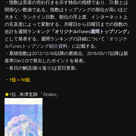
・指数は音楽の売れ行きを示す独自の指標であり、DL数とは
関係ない数値である。指数はトップソングの順位が高いほど
大きく、ランクイン日数、順位の浮上度、インターネット上
の言及度によって変動する。月曜日から日曜日までの指数の
合計を週間ランキング
「
オリジナルiTunes週間トップソング
」
として発表する。週間ランキングの詳細について「
オリジナ
ルiTunesトップソング紹介資料
」に記載する。
・累積指数は2012/12/30以降の累積点。2016/05/17以降は新
基準(Ver2.0)で算出したポイントを発表。
・各日の解説(振り返り)は翌日更新。
・1位～10位
★
1位…米津玄師 「
Azalea
」