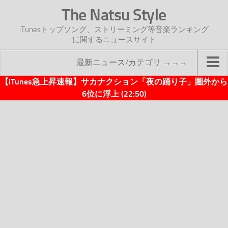
The Natsu Style
iTunesトップソング、ストリーミング等音楽ランキング
に関するニュースサイト
最新ニュース/カテゴリ →→→
【iTunes急上昇速報】サカナクション「夜の踊り子」圏外から
TOP
6位に浮上 (22:50)
サイトについて
年間ヒット曲ランキング
2016年度特集記事
2017年度特集記事
iTunesトップソング速報
iTunesデイリー
オリジナル週間トップソング
「オリジナルiTunes週間トップソング」紹介資料