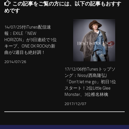
この記事をご覧の方には、以下の記事もおすす
めです
14/07/25付iTunes配信速
報：EXILE「NEW
HORIZON」が3日連続で1位
キープ、ONE OK ROCKの新
曲が2週目も絶好調！
2014/07/26
17/12/06付iTunesトップソ
ング：Nissy(西島隆弘)
「Don’t let me go」初日1位
スタート！2位Little Glee
Monster、3位椎名林檎
2017/12/07