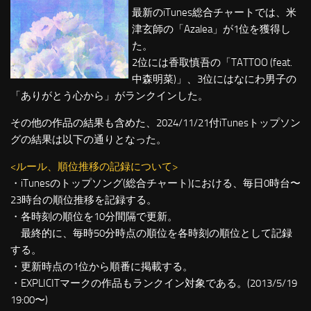
最新のiTunes総合チャートでは、米
津玄師の「Azalea」が1位を獲得し
た。
2位には香取慎吾の「TATTOO (feat.
中森明菜)」、3位にはなにわ男子の
「ありがとう心から」がランクインした。
その他の作品の結果も含めた、2024/11/21付iTunesトップソン
グの結果は以下の通りとなった。
<ルール、順位推移の記録について>
・iTunesのトップソング(総合チャート)における、毎日0時台〜
23時台の順位推移を記録する。
・各時刻の順位を10分間隔で更新。
最終的に、毎時50分時点の順位を各時刻の順位として記録
する。
・更新時点の1位から順番に掲載する。
・EXPLICITマークの作品もランクイン対象である。(2013/5/19
19:00〜)