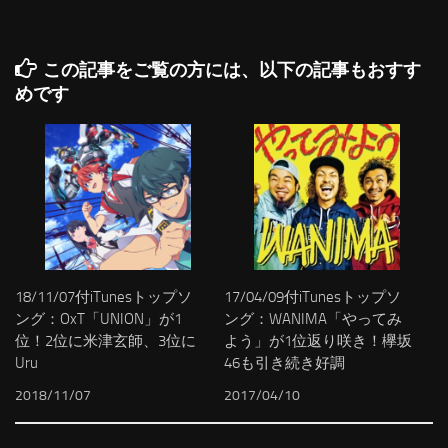
この記事をご覧の方には、以下の記事もおすす
めです
18/11/07付iTunesトップソ
17/04/09付iTunesトップソ
ング：OxT「UNION」が1
ング：WANIMA「やってみ
位！2位に米津玄師、3位に
よう」が1位返り咲き！欅坂
Uru
46も引き続き好調
2018/11/07
2017/04/10