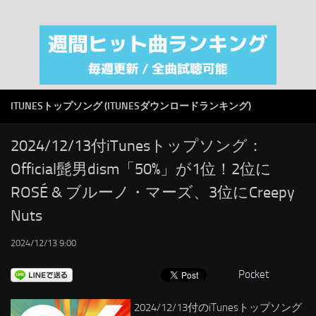
注目カテゴリ
オリジナルiTunes週間トップソング
音楽業界
SMAP
ITUNESトップソング (ITUNESダウンロードランキング)
AKB48
RSS
2024/12/13付iTunesトップソング：
Official髭男dism「50%」が1位！2位に
LINKS
ROSÉ & ブルーノ・マーズ、3位にCreepy
Nuts
2024/12/13 9:00
Pocket
2024/12/13付のiTunesトップソング