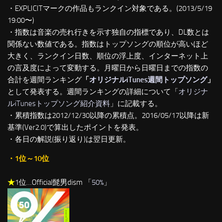
・EXPLICITマークの作品もランクイン対象である。(2013/5/19
19:00〜)
・指数は音楽の売れ行きを示す独自の指標であり、DL数とは
関係ない数値である。指数はトップソングの順位が高いほど
大きく、ランクイン日数、順位の浮上度、インターネット上
の言及度によって変動する。月曜日から日曜日までの指数の
合計を週間ランキング
「
オリジナルiTunes週間トップソング
」
として発表する。週間ランキングの詳細について「
オリジナ
ルiTunesトップソング紹介資料
」に記載する。
・累積指数は2012/12/30以降の累積点。2016/05/17以降は新
基準(Ver2.0)で算出したポイントを発表。
・各日の解説(振り返り)は翌日更新。
・1位～10位
★
1位…Official髭男dism 「
50%
」