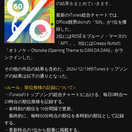
の結果をまとめていきます。
最新のiTunes総合チャートでは、
Official髭男dismの「50%」が1位を獲
得した。
2位にはROSÉ & ブルーノ・マーズの
「APT.」、3位にはCreepy Nutsの
「オトノケ – Otonoke (Opening Theme to DAN DA DAN)」がラ
ンクインした。
その他の作品の結果も含めた、2024/12/13付iTunesトップソン
グの結果は以下の通りとなった。
<ルール、順位推移の記録について>
・iTunesのトップソング(総合チャート)における、毎日0時台〜
23時台の順位推移を記録する。
・各時刻の順位を10分間隔で更新。
最終的に、毎時50分時点の順位を各時刻の順位として記録
する。
・更新時点の1位から順番に掲載する。