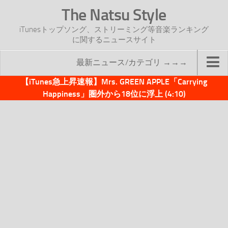
The Natsu Style
iTunesトップソング、ストリーミング等音楽ランキング
に関するニュースサイト
最新ニュース/カテゴリ →→→
【iTunes急上昇速報】Mrs. GREEN APPLE「Carrying
TOP
Happiness」圏外から18位に浮上 (4:10)
サイトについて
年間ヒット曲ランキング
2016年度特集記事
2017年度特集記事
iTunesトップソング速報
iTunesデイリー
オリジナル週間トップソング
「オリジナルiTunes週間トップソング」紹介資料