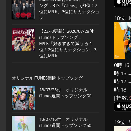
ング：BTS「Aliens」が1位！2
位にM!LK、3位にサカナクショ
18位…M
ン
【23:40更新】2026/07/29付
iTunesトップソング：
M!LK「好きすぎて滅!」が1
位！2位にサカナクション、3
位にM!LK
0時:16
時:16 
オリジナルITUNES週間トップソング
時:17 
時:18 
18/07/23付 オリジナル
iTunes週間トップソング50
| 指数:
18/07/16付 オリジナル
19位…V
iTunes週間トップソング50