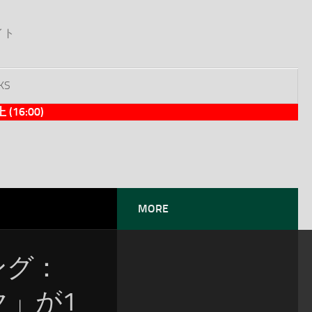
イト
KS
6:00)
MORE
ソング：
ック」が1