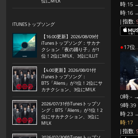
位にM!LK
時:15 
時:16 
| 指数:
ITUNESトップソング
【16:00更新】2026/08/09付
iTunesトップソング：サカナ
●
17位
クション「夜の踊り子」が1
位！2位にM!LK、3位にILLIT
【4:00更新】2026/08/01付
iTunesトップソング：
BTS「Aliens」が1位！2位にサ
カナクション、3位にM!LK
0時:- →
2026/07/31付iTunesトップソ
9時:39
ング：BTS「Aliens」が1位！2
時:23 
位にサカナクション、3位に
時:17
M!LK
| 指数:
2026/07/30付iTunesトップソ