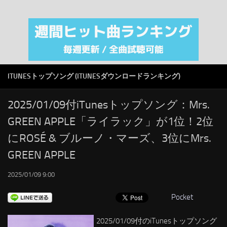
注目カテゴリ
オリジナルiTunes週間トップソング
音楽業界
SMAP
ITUNESトップソング (ITUNESダウンロードランキング)
AKB48
RSS
2025/01/09付iTunesトップソング：Mrs.
GREEN APPLE「ライラック」が1位！2位
LINKS
にROSÉ & ブルーノ・マーズ、3位にMrs.
GREEN APPLE
2025/01/09 9:00
Pocket
2025/01/09付のiTunesトップソング