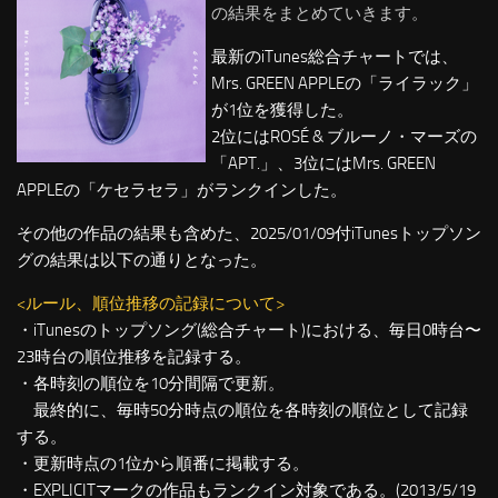
の結果をまとめていきます。
最新のiTunes総合チャートでは、
Mrs. GREEN APPLEの「ライラック」
が1位を獲得した。
2位にはROSÉ & ブルーノ・マーズの
「APT.」、3位にはMrs. GREEN
APPLEの「ケセラセラ」がランクインした。
その他の作品の結果も含めた、2025/01/09付iTunesトップソン
グの結果は以下の通りとなった。
<ルール、順位推移の記録について>
・iTunesのトップソング(総合チャート)における、毎日0時台〜
23時台の順位推移を記録する。
・各時刻の順位を10分間隔で更新。
最終的に、毎時50分時点の順位を各時刻の順位として記録
する。
・更新時点の1位から順番に掲載する。
・EXPLICITマークの作品もランクイン対象である。(2013/5/19