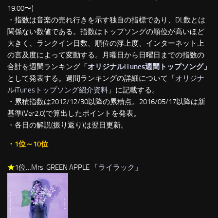
19:00〜)
・指数は音楽の売れ行きを示す独自の指標であり、DL数とは
関係ない数値である。指数はトップソングの順位が高いほど
大きく、ランクイン日数、順位の浮上度、インターネット上
の言及度によって変動する。月曜日から日曜日までの指数の
合計を週間ランキング
「
オリジナルiTunes週間トップソング
」
として発表する。週間ランキングの詳細について「
オリジナ
ルiTunesトップソング紹介資料
」に記載する。
・累積指数は2012/12/30以降の累積点。2016/05/17以降は新
基準(Ver2.0)で算出したポイントを発表。
・各日の解説(振り返り)は翌日更新。
・1位～10位
★
1位…Mrs. GREEN APPLE 「
ライラック
」