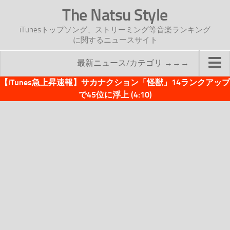
The Natsu Style
iTunesトップソング、ストリーミング等音楽ランキング
に関するニュースサイト
最新ニュース/カテゴリ →→→
【iTunes急上昇速報】サカナクション「怪獣」14ランクアップ
TOP
で45位に浮上 (4:10)
サイトについて
年間ヒット曲ランキング
2016年度特集記事
2017年度特集記事
iTunesトップソング速報
iTunesデイリー
オリジナル週間トップソング
「オリジナルiTunes週間トップソング」紹介資料