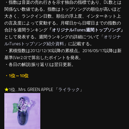
・指数は音楽の売れ行きを示す独自の指標であり、DL数とは
関係ない数値である。指数はトップソングの順位が高いほど
大きく、ランクイン日数、順位の浮上度、インターネット上
の言及度によって変動する。月曜日から日曜日までの指数の
合計を週間ランキング
「
オリジナルiTunes週間トップソング
」
として発表する。週間ランキングの詳細について「
オリジナ
ルiTunesトップソング紹介資料
」に記載する。
・累積指数は2012/12/30以降の累積点。2016/05/17以降は新
基準(Ver2.0)で算出したポイントを発表。
・各日の解説(振り返り)は翌日更新。
・1位～10位
★
1位…Mrs. GREEN APPLE 「
ライラック
」