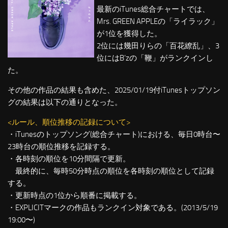
最新のiTunes総合チャートでは、
Mrs. GREEN APPLEの「ライラック」
が1位を獲得した。
2位には幾田りらの「百花繚乱」、3
位にはB’zの「鞭」がランクインし
た。
その他の作品の結果も含めた、2025/01/19付iTunesトップソン
グの結果は以下の通りとなった。
<ルール、順位推移の記録について>
・iTunesのトップソング(総合チャート)における、毎日0時台〜
23時台の順位推移を記録する。
・各時刻の順位を10分間隔で更新。
最終的に、毎時50分時点の順位を各時刻の順位として記録
する。
・更新時点の1位から順番に掲載する。
・EXPLICITマークの作品もランクイン対象である。(2013/5/19
19:00〜)