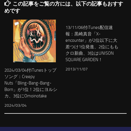
この記事をご覧の方には、以下の記事もおすす
めです
13/11/06付iTunes配信速
報：黒崎真音「X-
encounter」が2位以下に大
差つけ1位発進、2位にもも
クロ新曲、3位はUNISON
SQUARE GARDEN！
2013/11/07
2024/03/04付iTunesトップ
ソング：Creepy
Nuts「Bling-Bang-Bang-
Born」が1位！2位にヨルシ
カ、3位にOmoinotake
2024/03/04