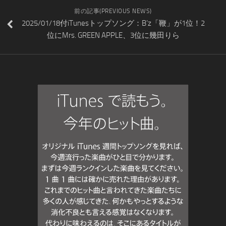
前の記事(PREVIOUS NEWS)
2025/01/18付iTunesトップソング：B’z「鞭」が1位！2
位にMrs. GREEN APPLE、3位に幾田りら