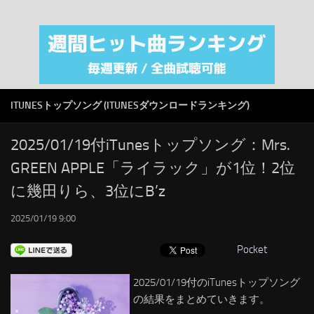
注目カテゴリ
オリジナルiTunes週間トップソング
音楽業界
SMAP
ITUNESトップソング (ITUNESダウンロードランキング)
AKB48
RSS
2025/01/19付iTunesトップソング：Mrs.
GREEN APPLE「ライラック」が1位！2位
LINKS
に幾田りら、3位にB’z
2025/01/19 9:00
Pocket
2025/01/19付のiTunesトップソング
の結果をまとめていきます。