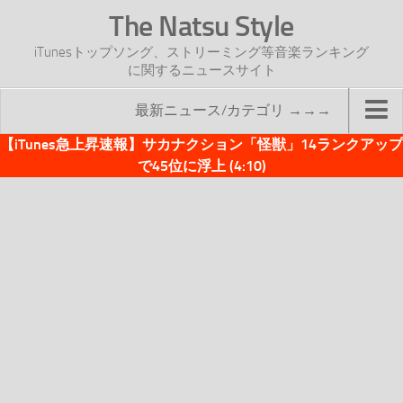
The Natsu Style
iTunesトップソング、ストリーミング等音楽ランキング
に関するニュースサイト
最新ニュース/カテゴリ →→→
【iTunes急上昇速報】サカナクション「怪獣」14ランクアップ
TOP
で45位に浮上 (4:10)
サイトについて
年間ヒット曲ランキング
2016年度特集記事
2017年度特集記事
iTunesトップソング速報
iTunesデイリー
オリジナル週間トップソング
「オリジナルiTunes週間トップソング」紹介資料