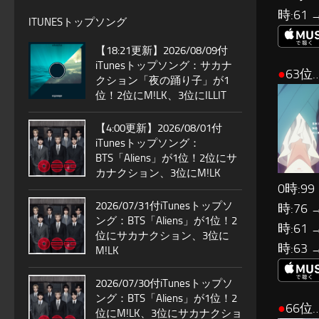
時:61 
ITUNESトップソング
【18:21更新】2026/08/09付
iTunesトップソング：サカナ
●
63位
クション「夜の踊り子」が1
位！2位にM!LK、3位にILLIT
【4:00更新】2026/08/01付
iTunesトップソング：
BTS「Aliens」が1位！2位にサ
カナクション、3位にM!LK
0時:99
2026/07/31付iTunesトップソ
時:76 
ング：BTS「Aliens」が1位！2
時:61 
位にサカナクション、3位に
時:63 
M!LK
2026/07/30付iTunesトップソ
ング：BTS「Aliens」が1位！2
●
66位…
位にM!LK、3位にサカナクショ