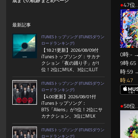
成までの軌跡 まとめページ
●
47位
最新記事
ITUNESトップソング (ITUNESダウン
ロードランキング)
【18:21更新】2026/08/09付
0時:- →
iTunesトップソング：サカナ
9時:65
クション「夜の踊り子」が1
位！2位にM!LK、3位にILLIT
時:59 
時:47
ITUNESトップソング (ITUNESダウン
ロードランキング)
【4:00更新】2026/08/01付
iTunesトップソング：
●
58位…
BTS「Aliens」が1位！2位にサ
カナクション、3位にM!LK
ITUNESトップソング (ITUNESダウン
ロードランキング)