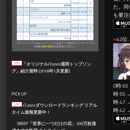
た。同
も要注
●
42位
「オリジナルiTunes週間トップソン
グ」紹介資料 (2018年1月更新)
0時:65
時:55 
PICK UP
時:47 
iTunesダウンロードランキング リアル
時:42 
タイム速報更新中！
・
SMAP「世界に一つだけの花」300万枚達