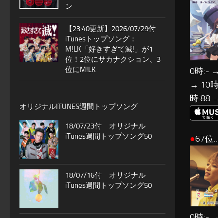
ン
【23:40更新】2026/07/29付
iTunesトップソング：
M!LK「好きすぎて滅!」が1
位！2位にサカナクション、3
位にM!LK
0時:- →
→ 10時
時:88 
オリジナルITUNES週間トップソング
18/07/23付 オリジナル
iTunes週間トップソング50
●
67位
18/07/16付 オリジナル
iTunes週間トップソング50
0時:- →