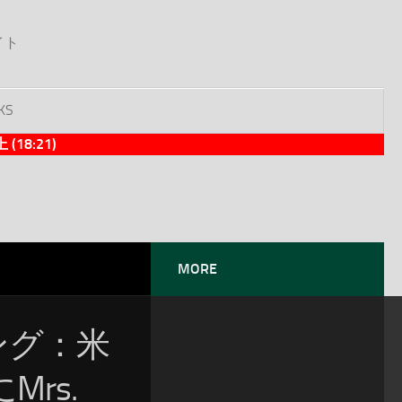
イト
KS
8:21)
MORE
ソング：米
Mrs.