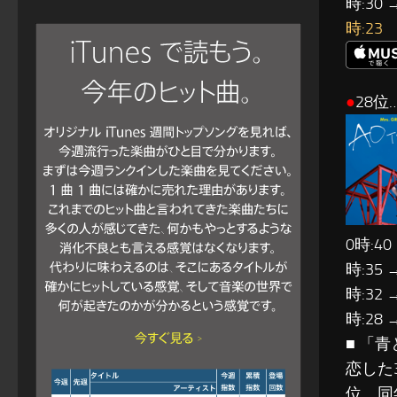
時:30 
時:23
●
28位…
0時:40
時:35 
時:32 
時:28 
■ 「青
恋した
位、同