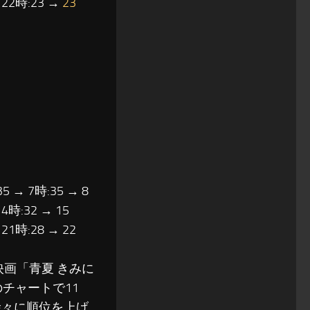
→ 22時:23 →
23
35 → 7時:35 → 8
14時:32 → 15
 21時:28 → 22
、映画「青夏 きみに
のチャートで11
、徐々に順位を上げ