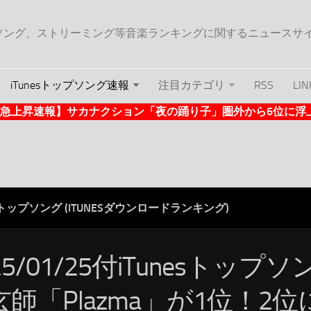
ップソング、ストリーミング等音楽ランキングに関するニュースサ
iTunesトップソング速報
注目カテゴリ
RSS
LIN
nes急上昇速報】サカナクション「夜の踊り子」圏外から6位に浮上 (1
ESトップソング (ITUNESダウンロードランキング)
25/01/25付iTunesトップ
師「Plazma」が1位！2位に