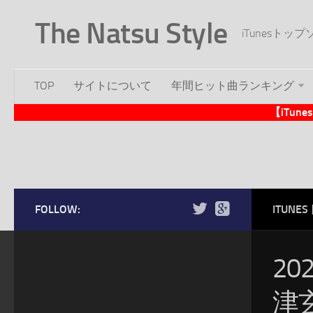
The Natsu Style
iTunesト
TOP
サイトについて
年間ヒット曲ランキング
【iTu
FOLLOW:
ITUN
20
津玄