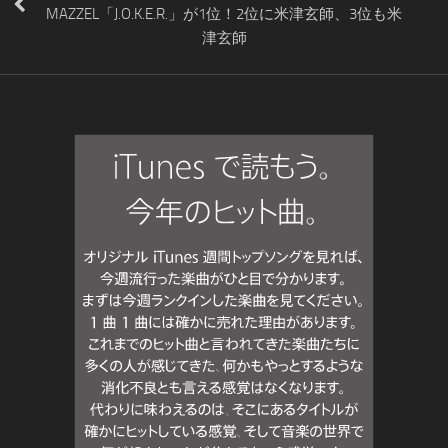
MAZZEL「J.O.K.E.R.」が1位！2位に米津玄師、3位も米
津玄師