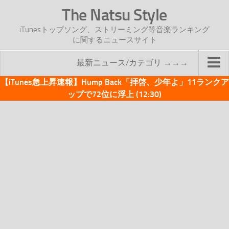
The Natsu Style
iTunesトップソング、ストリーミング等音楽ランキング
に関するニュースサイト
最新ニュース/カテゴリ →→→
【iTunes急上昇速報】Hump Back「拝啓、少年よ」11ランクア
TOP
ップで72位に浮上 (12:30)
サイトについて
年間ヒット曲ランキング
2016年度特集記事
2017年度特集記事
iTunesトップソング速報
iTunesデイリー
オリジナル週間トップソング
「オリジナルiTunes週間トップソング」紹介資料