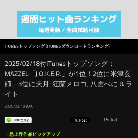
注目カテゴリ
オリジナルiTunes週間トップソング
音楽業界
SMAP
ITUNESトップソング (ITUNESダウンロードランキング)
AKB48
RSS
2025/02/18付iTunesトップソング：
MAZZEL「J.O.K.E.R.」が1位！2位に米津玄
LINKS
師、3位に天月, 狂蘭メロコ, 八雲べに & ラ
イト
2025/02/18 9:00
Pocket
・急上昇作品ピックアップ