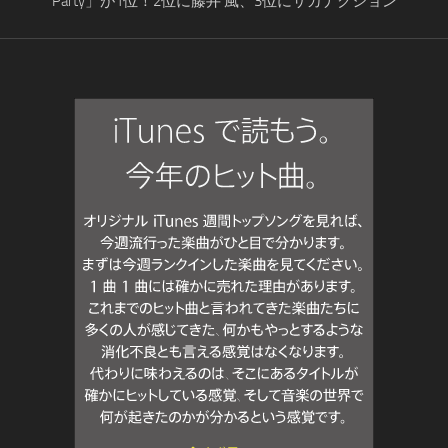
Party」が1位！2位に藤井 風、3位にサカナクション