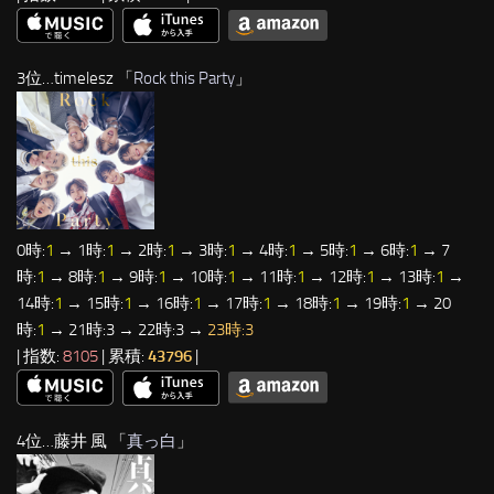
3位…timelesz 「
Rock this Party
」
0時:
1
→ 1時:
1
→ 2時:
1
→ 3時:
1
→ 4時:
1
→ 5時:
1
→ 6時:
1
→ 7
時:
1
→ 8時:
1
→ 9時:
1
→ 10時:
1
→ 11時:
1
→ 12時:
1
→ 13時:
1
→
14時:
1
→ 15時:
1
→ 16時:
1
→ 17時:
1
→ 18時:
1
→ 19時:
1
→ 20
時:
1
→ 21時:3 → 22時:3 →
23時:3
| 指数:
8105
| 累積:
43796
|
4位…藤井 風 「
真っ白
」