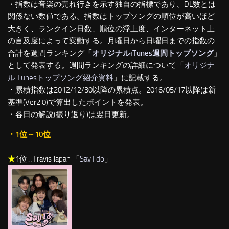
・指数は音楽の売れ行きを示す独自の指標であり、DL数とは
関係ない数値である。指数はトップソングの順位が高いほど
大きく、ランクイン日数、順位の浮上度、インターネット上
の言及度によって変動する。月曜日から日曜日までの指数の
合計を週間ランキング
「
オリジナルiTunes週間トップソング
」
として発表する。週間ランキングの詳細について「
オリジナ
ルiTunesトップソング紹介資料
」に記載する。
・累積指数は2012/12/30以降の累積点。2016/05/17以降は新
基準(Ver2.0)で算出したポイントを発表。
・各日の解説(振り返り)は翌日更新。
・1位～10位
★
1位…Travis Japan 「
Say I do
」