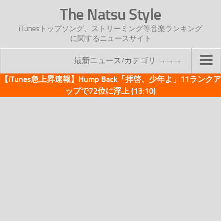
The Natsu Style
iTunesトップソング、ストリーミング等音楽ランキング
に関するニュースサイト
最新ニュース/カテゴリ →→→
【iTunes急上昇速報】Hump Back「拝啓、少年よ」11ランクア
TOP
ップで72位に浮上 (13:10)
サイトについて
年間ヒット曲ランキング
2016年度特集記事
2017年度特集記事
iTunesトップソング速報
iTunesデイリー
オリジナル週間トップソング
「オリジナルiTunes週間トップソング」紹介資料