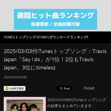
注目カテゴリ
オリジナルiTunes週間トップソング
音楽業界
SMAP
ITUNESトップソング (ITUNESダウンロードランキング)
AKB48
RSS
2025/03/03付iTunesトップソング：Travis
Japan「Say I do」が1位！2位もTravis
LINKS
Japan、3位にtimelesz
2025/03/03 9:00
Pocket
2025/03/03付のiTunesトップソング
の結果をまとめていきます。