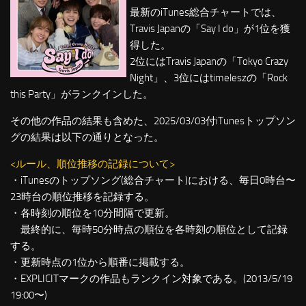
最新のiTunes総合チャートでは、
Travis Japanの「Say I do」が1位を獲
得した。
2位にはTravis Japanの「Tokyo Crazy
Night」、3位にはtimeleszの「Rock
this Party」がランクインした。
その他の作品の結果も含めた、2025/03/03付iTunesトップソン
グの結果は以下の通りとなった。
<ルール、順位推移の記録について>
・iTunesのトップソング(総合チャート)における、毎日0時台〜
23時台の順位推移を記録する。
・各時刻の順位を10分間隔で更新。
最終的に、毎時50分時点の順位を各時刻の順位として記録
する。
・更新時点の1位から順番に掲載する。
・EXPLICITマークの作品もランクイン対象である。(2013/5/19
19:00〜)