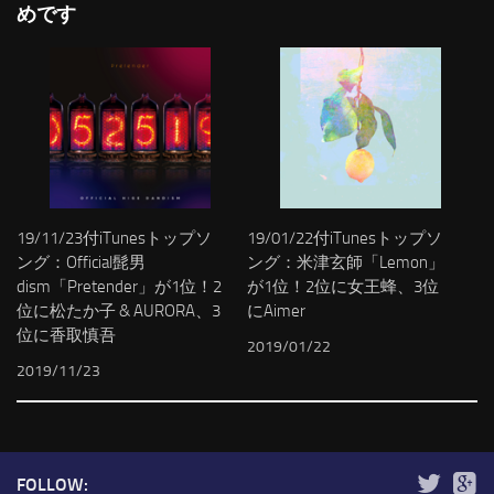
めです
19/11/23付iTunesトップソ
19/01/22付iTunesトップソ
ング：Official髭男
ング：米津玄師「Lemon」
dism「Pretender」が1位！2
が1位！2位に女王蜂、3位
位に松たか子 & AURORA、3
にAimer
位に香取慎吾
2019/01/22
2019/11/23
FOLLOW: