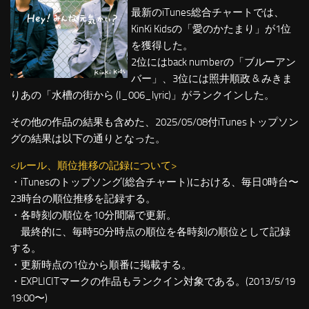
最新のiTunes総合チャートでは、
KinKi Kidsの「愛のかたまり」が1位
を獲得した。
2位にはback numberの「ブルーアン
バー」、3位には照井順政 & みきま
りあの「水槽の街から (I_006_lyric)」がランクインした。
その他の作品の結果も含めた、2025/05/08付iTunesトップソン
グの結果は以下の通りとなった。
<ルール、順位推移の記録について>
・iTunesのトップソング(総合チャート)における、毎日0時台〜
23時台の順位推移を記録する。
・各時刻の順位を10分間隔で更新。
最終的に、毎時50分時点の順位を各時刻の順位として記録
する。
・更新時点の1位から順番に掲載する。
・EXPLICITマークの作品もランクイン対象である。(2013/5/19
19:00〜)