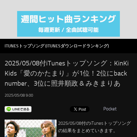
注目カテゴリ
オリジナルiTunes週間トップソング
音楽業界
SMAP
ITUNESトップソング (ITUNESダウンロードランキング)
AKB48
RSS
2025/05/08付iTunesトップソング：KinKi
Kids「愛のかたまり」が1位！2位にback
LINKS
number、3位に照井順政 & みきまりあ
2025/05/08 9:00
Pocket
2025/05/08付のiTunesトップソング
の結果をまとめていきます。