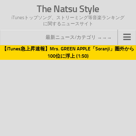
The Natsu Style
iTunesトップソング、ストリーミング等音楽ランキング
に関するニュースサイト
最新ニュース/カテゴリ →→→
【iTunes急上昇速報】Mrs. GREEN APPLE「Soranji」圏外から
TOP
100位に浮上 (1:50)
サイトについて
年間ヒット曲ランキング
2016年度特集記事
2017年度特集記事
iTunesトップソング速報
iTunesデイリー
オリジナル週間トップソング
「オリジナルiTunes週間トップソング」紹介資料