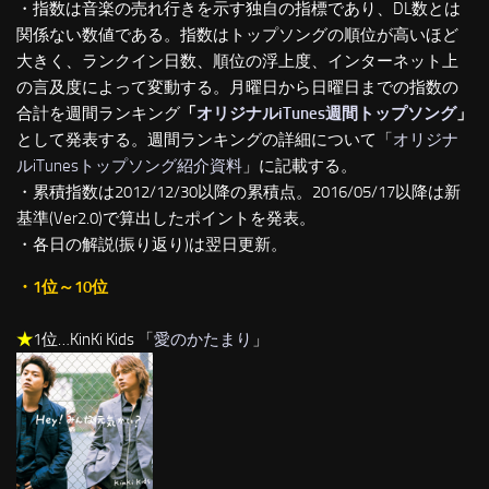
・指数は音楽の売れ行きを示す独自の指標であり、DL数とは
関係ない数値である。指数はトップソングの順位が高いほど
大きく、ランクイン日数、順位の浮上度、インターネット上
の言及度によって変動する。月曜日から日曜日までの指数の
合計を週間ランキング
「
オリジナルiTunes週間トップソング
」
として発表する。週間ランキングの詳細について「
オリジナ
ルiTunesトップソング紹介資料
」に記載する。
・累積指数は2012/12/30以降の累積点。2016/05/17以降は新
基準(Ver2.0)で算出したポイントを発表。
・各日の解説(振り返り)は翌日更新。
・1位～10位
★
1位…KinKi Kids 「
愛のかたまり
」