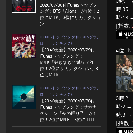
0時:- →
2026/07/30付iTunesトップソ
時:35 
ング：BTS「Aliens」が1位！2
時:13 
位にM!LK、3位にサカナクショ
ン
| 指数:
ITUNESトップソング (ITUNESダウン
ロードランキング)
【23:40更新】2026/07/29付
4位…Nu
iTunesトップソング：
M!LK「好きすぎて滅!」が1
位！2位にサカナクション、3
位にM!LK
ITUNESトップソング (ITUNESダウン
ロードランキング)
0時:2 
【23:40更新】2026/07/28付
時:2 →
iTunesトップソング：サカナ
クション「夜の踊り子」が1
時:3 →
位！2位にM!LK、3位にILLIT
| 指数: