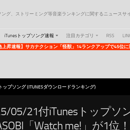
ップソング、ストリーミング等音楽ランキングに関するニュースサ
iTunesトップソング速報
注目カテゴリ
RSS
LIN
es急上昇速報】サカナクション「怪獣」14ランクアップで45位に浮上 
ESトップソング (ITUNESダウンロードランキング)
25/05/21付iTunesトップ
ASOBI「Watch me!」が1