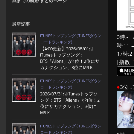
成までの軌跡 まとめページ
最新記事
ITUNESトップソング (ITUNESダウン
0時:- →
ロードランキング)
時:11 
【4:00更新】2026/08/01付
17時:2
iTunesトップソング：
BTS「Aliens」が1位！2位にサ
| 指数:
カナクション、3位にM!LK
ITUNESトップソング (ITUNESダウン
●
3位…
ロードランキング)
2026/07/31付iTunesトップソ
ング：BTS「Aliens」が1位！2
位にサカナクション、3位に
M!LK
ITUNESトップソング (ITUNESダウン
ロードランキング)