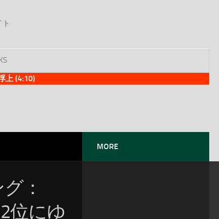
イト
KS
(4:10)
MORE
ソング：
位！2位にゆ