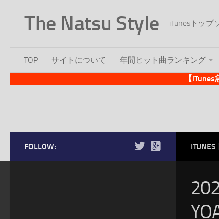
The Natsu Style
iTunesト
TOP
サイトについて
年間ヒット曲ランキング
【iTun
FOLLOW:
ITUN
20
YO