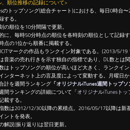
ル、順位推移の記録について>
unesのトップソング(総合チャート)における、毎日0時台
録する。
刻の順位を10分間隔で更新。
に、毎時50分時点の順位を各時刻の順位として記録す
時点の1位から順番に掲載する。
LICITマークの作品もランクイン対象である。(2013/5/19 19
は音楽の売れ行きを示す独自の指標であり、DL数とは
数はトップソングの順位が高いほど大きく、ランクイン
インターネット上の言及度によって変動する。月曜日か
合計を週間ランキング
「
オリジナルiTunes週間トップ
週間ランキングの詳細について「
オリジナルiTunesト
記載する。
数は2012/12/30以降の累積点。2016/05/17以降は新基準
イントを発表。
の解説(振り返り)は翌日更新。