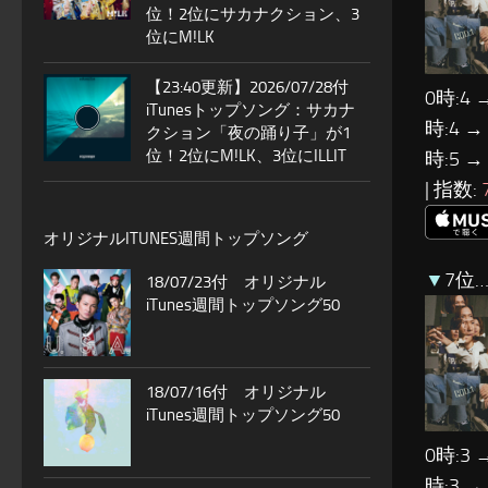
位！2位にサカナクション、3
位にM!LK
【23:40更新】2026/07/28付
0時:4 
iTunesトップソング：サカナ
時:4 →
クション「夜の踊り子」が1
位！2位にM!LK、3位にILLIT
時:5 →
| 指数:
オリジナルITUNES週間トップソング
▼
7位…
18/07/23付 オリジナル
iTunes週間トップソング50
18/07/16付 オリジナル
iTunes週間トップソング50
0時:3 
時:3 →