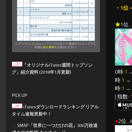
・1位
★
1位…
「オリジナルiTunes週間トップソン
0時:
1
→
グ」紹介資料 (2018年1月更新)
時:
1
→ 
時:
1
→ 
PICK UP
| 指数:
iTunesダウンロードランキング リアル
タイム速報更新中！
●
2位…
・
SMAP「世界に一つだけの花」300万枚達