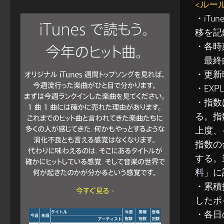
<ルー
・iT
移を記
・各時
最終的
・更新
・EXP
・指数
る。指
上度、
指数の
する。
料
」に
・累積指
したポ
・各日