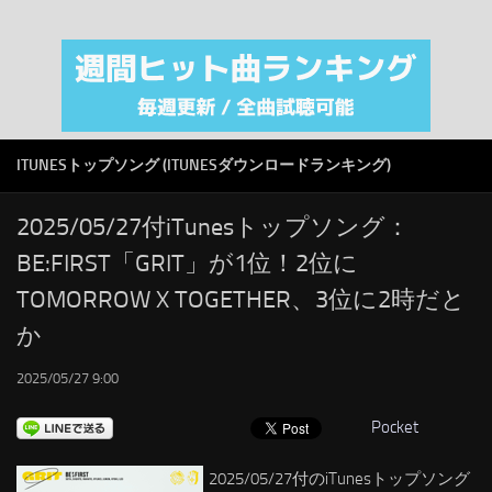
注目カテゴリ
オリジナルiTunes週間トップソング
音楽業界
SMAP
ITUNESトップソング (ITUNESダウンロードランキング)
AKB48
RSS
2025/05/27付iTunesトップソング：
BE:FIRST「GRIT」が1位！2位に
LINKS
TOMORROW X TOGETHER、3位に2時だと
か
2025/05/27 9:00
Pocket
2025/05/27付のiTunesトップソング