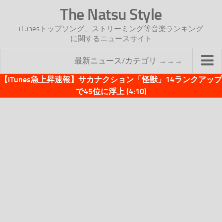
The Natsu Style
iTunesトップソング、ストリーミング等音楽ランキング
に関するニュースサイト
最新ニュース/カテゴリ →→→
【iTunes急上昇速報】サカナクション「怪獣」14ランクアップ
TOP
で45位に浮上 (4:10)
サイトについて
年間ヒット曲ランキング
2016年度特集記事
2017年度特集記事
iTunesトップソング速報
iTunesデイリー
オリジナル週間トップソング
「オリジナルiTunes週間トップソング」紹介資料