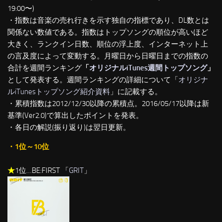
19:00〜)
・指数は音楽の売れ行きを示す独自の指標であり、DL数とは
関係ない数値である。指数はトップソングの順位が高いほど
大きく、ランクイン日数、順位の浮上度、インターネット上
の言及度によって変動する。月曜日から日曜日までの指数の
合計を週間ランキング
「
オリジナルiTunes週間トップソング
」
として発表する。週間ランキングの詳細について「
オリジナ
ルiTunesトップソング紹介資料
」に記載する。
・累積指数は2012/12/30以降の累積点。2016/05/17以降は新
基準(Ver2.0)で算出したポイントを発表。
・各日の解説(振り返り)は翌日更新。
・1位～10位
★
1位…BE:FIRST 「
GRIT
」