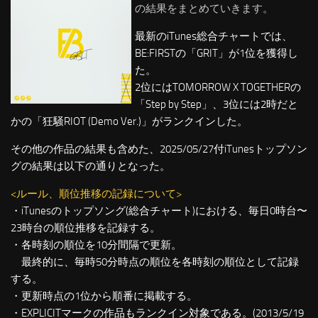
の結果をまとめていきます。
最新のiTunes総合チャートでは、
BE:FIRSTの「GRIT」が1位を獲得し
た。
2位にはTOMORROW X TOGETHERの
「Step by Step」、3位には2時だと
かの「狂騒RIOT (Demo Ver.)」がランクインした。
その他の作品の結果も含めた、2025/05/27付iTunesトップソン
グの結果は以下の通りとなった。
<ルール、順位推移の記録について>
・iTunesのトップソング(総合チャート)における、毎日0時台〜
23時台の順位推移を記録する。
・各時刻の順位を10分間隔で更新。
最終的に、毎時50分時点の順位を各時刻の順位として記録
する。
・更新時点の1位から順番に掲載する。
・EXPLICITマークの作品もランクイン対象である。(2013/5/19