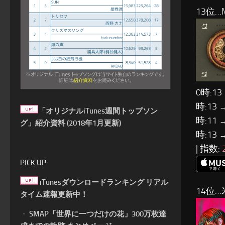
13位…M
0時:13
時:13 
「オリジナルiTunes週間トップソン
時:11 
グ」紹介資料 (2018年1月更新)
時:13 
| 指数:
PICK UP
iTunesダウンロードランキング リアル
14位…
タイム速報更新中！
・
SMAP「世界に一つだけの花」300万枚達