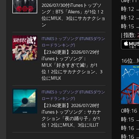
0時:11
2026/07/30付iTunesトップソ
時:12 
ング：BTS「Aliens」が1位！2
時:12 
位にM!LK、3位にサカナクショ
ン
時:15 
| 指数:
ITUNESトップソング (ITUNESダウン
ロードランキング)
【23:40更新】2026/07/29付
iTunesトップソング：
16位…M
M!LK「好きすぎて滅!」が1
位！2位にサカナクション、3
位にM!LK
ITUNESトップソング (ITUNESダウン
ロードランキング)
【23:40更新】2026/07/28付
0時:16
iTunesトップソング：サカナ
クション「夜の踊り子」が1
時:15 
位！2位にM!LK、3位にILLIT
時:16 
時:16 