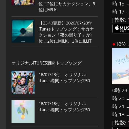
時:15 
位！2位にサカナクション、3
位にM!LK
時:17 
| 指数:
【23:40更新】2026/07/28付
iTunesトップソング：サカナ
クション「夜の踊り子」が1
位！2位にM!LK、3位にILLIT
●
18位
オリジナルITUNES週間トップソング
18/07/23付 オリジナル
iTunes週間トップソング50
0時:23
時:20 
18/07/16付 オリジナル
時:21 
iTunes週間トップソング50
時:18 
| 指数: