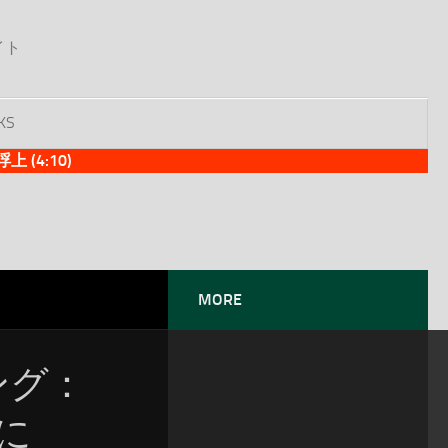
イト
KS
(4:10)
MORE
ソング：
位に