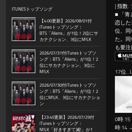
| 指数:
ITUNESトップソング
■ 「青
【4:00更新】2026/08/01付
恋した
iTunesトップソング：
位、同
BTS「Aliens」が1位！2位にサ
た。同
カナクション、3位にM!LK
も要注
2026/07/31付iTunesトップソ
ング：BTS「Aliens」が1位！2
位にサカナクション、3位に
17位…U
M!LK
2026/07/30付iTunesトップソ
ング：BTS「Aliens」が1位！2
位にM!LK、3位にサカナクショ
ン
【23:40更新】2026/07/29付
0時:15
iTunesトップソング：
時:14 
M!LK「好きすぎて滅!」が1