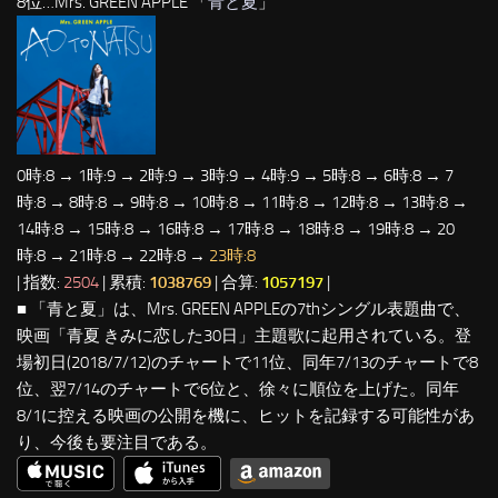
8位…Mrs. GREEN APPLE 「
青と夏
」
0時:8 → 1時:9 → 2時:9 → 3時:9 → 4時:9 → 5時:8 → 6時:8 → 7
時:8 → 8時:8 → 9時:8 → 10時:8 → 11時:8 → 12時:8 → 13時:8 →
14時:8 → 15時:8 → 16時:8 → 17時:8 → 18時:8 → 19時:8 → 20
時:8 → 21時:8 → 22時:8 →
23時:8
| 指数:
2504
| 累積:
1038769
| 合算:
1057197
|
■ 「青と夏」は、Mrs. GREEN APPLEの7thシングル表題曲で、
映画「青夏 きみに恋した30日」主題歌に起用されている。登
場初日(2018/7/12)のチャートで11位、同年7/13のチャートで8
位、翌7/14のチャートで6位と、徐々に順位を上げた。同年
8/1に控える映画の公開を機に、ヒットを記録する可能性があ
り、今後も要注目である。