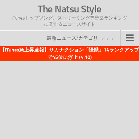
The Natsu Style
iTunesトップソング、ストリーミング等音楽ランキング
に関するニュースサイト
最新ニュース/カテゴリ →→→
【iTunes急上昇速報】サカナクション「怪獣」14ランクアップ
TOP
で45位に浮上 (4:10)
サイトについて
年間ヒット曲ランキング
2016年度特集記事
2017年度特集記事
iTunesトップソング速報
iTunesデイリー
オリジナル週間トップソング
「オリジナルiTunes週間トップソング」紹介資料