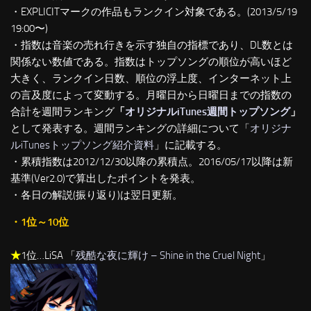
・EXPLICITマークの作品もランクイン対象である。(2013/5/19
19:00〜)
・指数は音楽の売れ行きを示す独自の指標であり、DL数とは
関係ない数値である。指数はトップソングの順位が高いほど
大きく、ランクイン日数、順位の浮上度、インターネット上
の言及度によって変動する。月曜日から日曜日までの指数の
合計を週間ランキング
「
オリジナルiTunes週間トップソング
」
として発表する。週間ランキングの詳細について「
オリジナ
ルiTunesトップソング紹介資料
」に記載する。
・累積指数は2012/12/30以降の累積点。2016/05/17以降は新
基準(Ver2.0)で算出したポイントを発表。
・各日の解説(振り返り)は翌日更新。
・1位～10位
★
1位…LiSA 「
残酷な夜に輝け – Shine in the Cruel Night
」