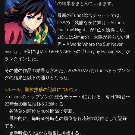
の結果をまとめていきます。
最新のiTunes総合チャートでは、
LiSAの「残酷な夜に輝け – Shine in
the Cruel Night」が1位を獲得した。
2位にはAimerの「太陽が昇らない世
界 – A World Where the Sun Never
Rises」、3位にはMrs. GREEN APPLEの「Carrying Happiness」が
ランクインした。
その他の作品の結果も含めた、2025/07/27付iTunesトップソン
グの結果は以下の通りとなった。
<ルール、順位推移の記録について>
・iTunesのトップソング(総合チャート)における、毎日0時台〜
23時台の順位推移を記録する。
・各時刻の順位を10分間隔で更新。
最終的に、毎時50分時点の順位を各時刻の順位として記録
する。
・更新時点の1位から順番に掲載する。