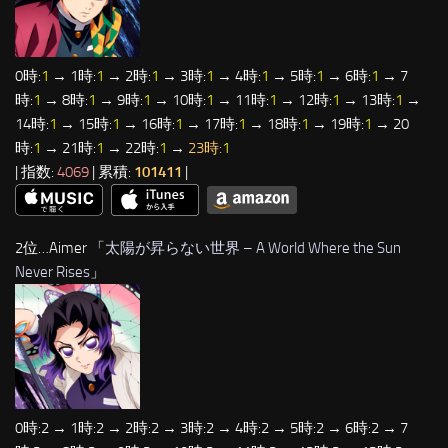
0時:
1
→ 1時:
1
→ 2時:
1
→ 3時:
1
→ 4時:
1
→ 5時:
1
→ 6時:
1
→ 7
時:
1
→ 8時:
1
→ 9時:
1
→ 10時:
1
→ 11時:
1
→ 12時:
1
→ 13時:
1
→
14時:
1
→ 15時:
1
→ 16時:
1
→ 17時:
1
→ 18時:
1
→ 19時:
1
→ 20
時:
1
→ 21時:
1
→ 22時:
1
→
23時:
1
| 指数:
4069
| 累積:
101411
|
2位…Aimer 「
太陽が昇らない世界 – A World Where the Sun
Never Rises
」
0時:2 → 1時:2 → 2時:2 → 3時:2 → 4時:2 → 5時:2 → 6時:2 → 7