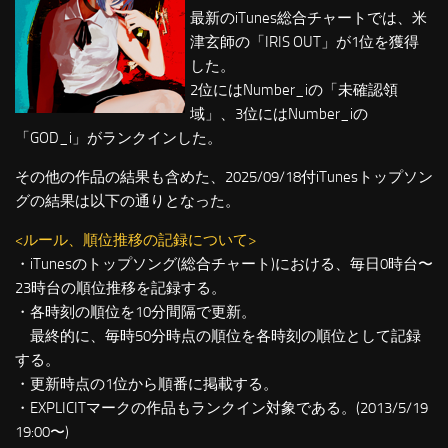
最新のiTunes総合チャートでは、米
津玄師の「IRIS OUT」が1位を獲得
した。
2位にはNumber_iの「未確認領
域」、3位にはNumber_iの
「GOD_i」がランクインした。
その他の作品の結果も含めた、2025/09/18付iTunesトップソン
グの結果は以下の通りとなった。
<ルール、順位推移の記録について>
・iTunesのトップソング(総合チャート)における、毎日0時台〜
23時台の順位推移を記録する。
・各時刻の順位を10分間隔で更新。
最終的に、毎時50分時点の順位を各時刻の順位として記録
する。
・更新時点の1位から順番に掲載する。
・EXPLICITマークの作品もランクイン対象である。(2013/5/19
19:00〜)