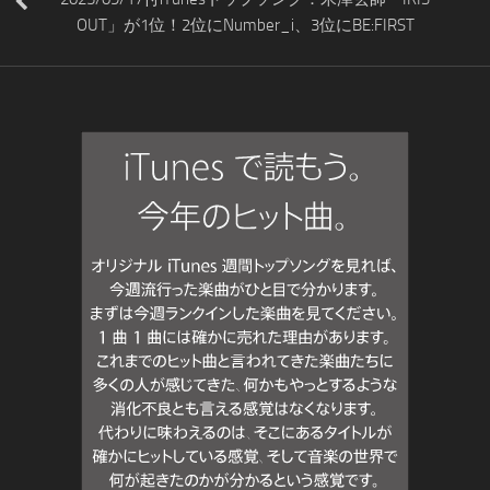
OUT」が1位！2位にNumber_i、3位にBE:FIRST