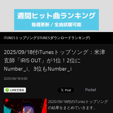
注目カテゴリ
オリジナルiTunes週間トップソング
音楽業界
SMAP
ITUNESトップソング (ITUNESダウンロードランキング)
AKB48
RSS
2025/09/18付iTunesトップソング：米津
玄師「IRIS OUT」が1位！2位に
LINKS
Number_i、3位もNumber_i
2025/09/18 9:00
Pocket
2025/09/18付のiTunesトップソング
の結果をまとめていきます。