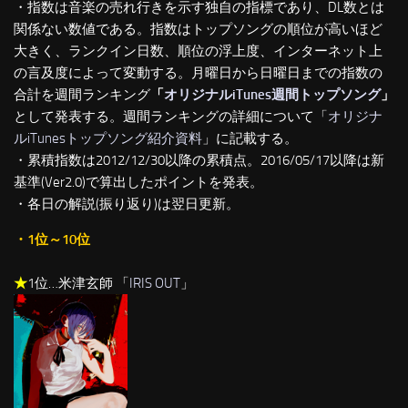
・指数は音楽の売れ行きを示す独自の指標であり、DL数とは
関係ない数値である。指数はトップソングの順位が高いほど
大きく、ランクイン日数、順位の浮上度、インターネット上
の言及度によって変動する。月曜日から日曜日までの指数の
合計を週間ランキング
「
オリジナルiTunes週間トップソング
」
として発表する。週間ランキングの詳細について「
オリジナ
ルiTunesトップソング紹介資料
」に記載する。
・累積指数は2012/12/30以降の累積点。2016/05/17以降は新
基準(Ver2.0)で算出したポイントを発表。
・各日の解説(振り返り)は翌日更新。
・1位～10位
★
1位…米津玄師 「
IRIS OUT
」