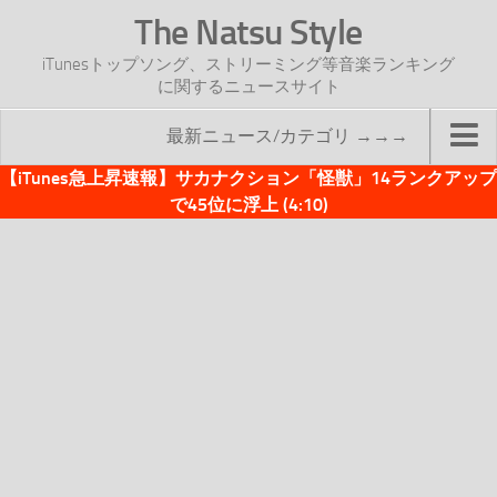
The Natsu Style
iTunesトップソング、ストリーミング等音楽ランキング
に関するニュースサイト
最新ニュース/カテゴリ →→→
【iTunes急上昇速報】サカナクション「怪獣」14ランクアップ
TOP
で45位に浮上 (4:10)
サイトについて
年間ヒット曲ランキング
2016年度特集記事
2017年度特集記事
iTunesトップソング速報
iTunesデイリー
オリジナル週間トップソング
「オリジナルiTunes週間トップソング」紹介資料