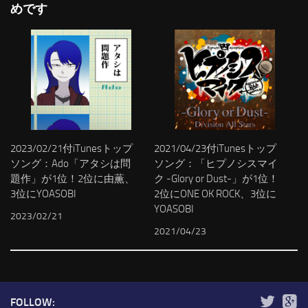
めです
2023/02/21付iTunesトップ
2021/04/23付iTunesトップ
ソング：Ado「アタシは問
ソング：「ヒプノシスマイ
題作」が1位！2位に由薫、
ク -Glory or Dust-」が1位！
3位にYOASOBI
2位にONE OK ROCK、3位に
YOASOBI
2023/02/21
2021/04/23
FOLLOW: