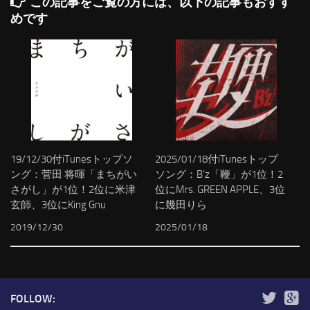
この記事をご覧の方には、以下の記事もおすす
めです
19/12/30付iTunesトップソ
2025/01/18付iTunesトップ
ング：菅田 将暉「まちがい
ソング：B’z「鞭」が1位！2
さがし」が1位！2位に米津
位にMrs. GREEN APPLE、3位
玄師、3位にKing Gnu
に幾田りら
2019/12/30
2025/01/18
FOLLOW: