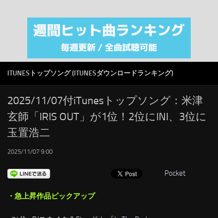
注目カテゴリ
オリジナルiTunes週間トップソング
音楽業界
SMAP
ITUNESトップソング (ITUNESダウンロードランキング)
AKB48
RSS
2025/11/07付iTunesトップソング：米津
玄師「IRIS OUT」が1位！2位にINI、3位に
LINKS
玉置浩二
2025/11/07 9:00
Pocket
・急上昇作品ピックアップ