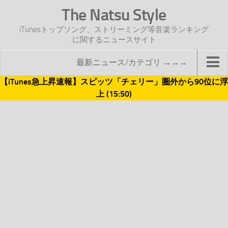
The Natsu Style
iTunesトップソング、ストリーミング等音楽ランキング
に関するニュースサイト
最新ニュース/カテゴリ →→→
【iTunes急上昇速報】スピッツ「チェリー」圏外から90位に浮
TOP
上 (15:50)
サイトについて
年間ヒット曲ランキング
2016年度特集記事
2017年度特集記事
iTunesトップソング速報
iTunesデイリー
オリジナル週間トップソング
「オリジナルiTunes週間トップソング」紹介資料