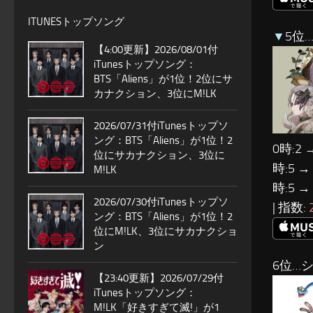
ITUNESトップソング
▼
5位…
【4:00更新】2026/08/01付
iTunesトップソング：
BTS「Aliens」が1位！2位にサ
カナクション、3位にM!LK
2026/07/31付iTunesトップソ
ング：BTS「Aliens」が1位！2
0時:2 
位にサカナクション、3位に
時:5 →
M!LK
時:5 →
2026/07/30付iTunesトップソ
| 指数:
ング：BTS「Aliens」が1位！2
位にM!LK、3位にサカナクショ
ン
6位…
【23:40更新】2026/07/29付
iTunesトップソング：
M!LK「好きすぎて滅!」が1