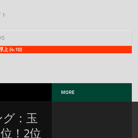
イト
KS
(4:10)
MORE
ソング：玉
位！2位