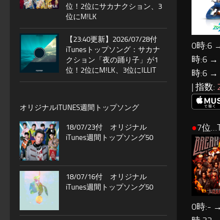
位！2位にサカナクション、3
位にM!LK
【23:40更新】2026/07/28付
0時:6 
iTunesトップソング：サカナ
時:6 →
クション「夜の踊り子」が1
位！2位にM!LK、3位にILLIT
時:6 →
| 指数:
オリジナルITUNES週間トップソング
●
7位…T
18/07/23付 オリジナル
iTunes週間トップソング50
18/07/16付 オリジナル
iTunes週間トップソング50
0時:- →