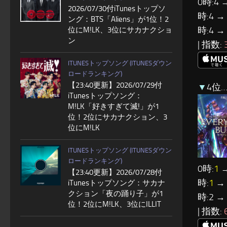
0時:4 
2026/07/30付iTunesトップソ
時:4 →
ング：BTS「Aliens」が1位！2
時:4 →
位にM!LK、3位にサカナクショ
ン
| 指数:
ITUNESトップソング (ITUNESダウン
ロードランキング)
【23:40更新】2026/07/29付
▼
4位
iTunesトップソング：
M!LK「好きすぎて滅!」が1
位！2位にサカナクション、3
位にM!LK
ITUNESトップソング (ITUNESダウン
ロードランキング)
0時:
1
→
【23:40更新】2026/07/28付
時:
1
→ 
iTunesトップソング：サカナ
クション「夜の踊り子」が1
時:2 →
位！2位にM!LK、3位にILLIT
| 指数: