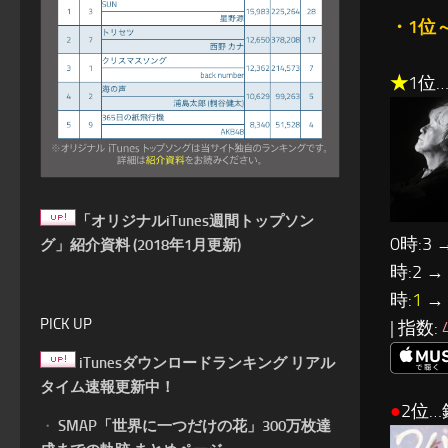
・1位
★
1位
「オリジナルiTunes週間トップソン
0時:3 
グ」紹介資料 (2018年1月更新)
時:2 →
時:
1
→ 
PICK UP
| 指数:
iTunesダウンロードランキング リアル
タイム速報更新中！
●
2位…
・
SMAP「世界に一つだけの花」300万枚達