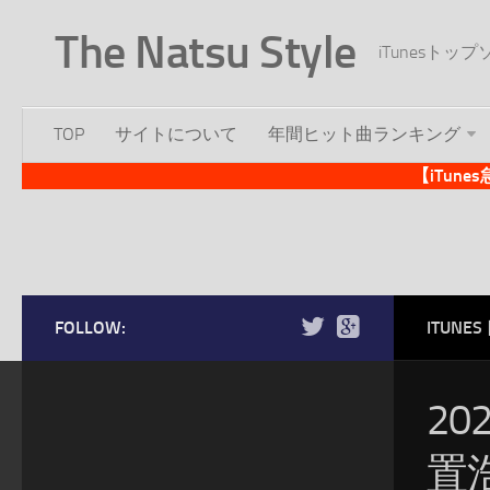
The Natsu Style
iTunesト
TOP
サイトについて
年間ヒット曲ランキング
【iTun
FOLLOW:
ITUN
20
置