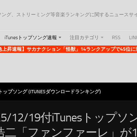
ップソング、ストリーミング等音楽ランキングに関するニュースサ
iTunesトップソング速報
注目カテゴリ
RSS
LIN
es急上昇速報】サカナクション「怪獣」14ランクアップで45位に浮上 
ESトップソング (ITUNESダウンロードランキング)
25/12/19付iTunesトップ
浩二「ファンファーレ」が1