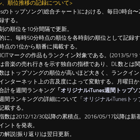
ル、順位推移の記録について>
unesのトップソング(総合チャート)における、毎日0時台
録する。
刻の順位を10分間隔で更新。
に、毎時50分時点の順位を各時刻の順位として記録す
時点の1位から順番に掲載する。
LICITマークの作品もランクイン対象である。(2013/5/19 19
は音楽の売れ行きを示す独自の指標であり、DL数とは
数はトップソングの順位が高いほど大きく、ランクイン
インターネット上の言及度によって変動する。月曜日か
合計を週間ランキング
「
オリジナルiTunes週間トップ
週間ランキングの詳細について「
オリジナルiTunesト
記載する。
数は2012/12/30以降の累積点。2016/05/17以降は新基準
イントを発表。
の解説(振り返り)は翌日更新。