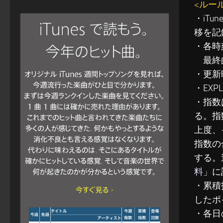
<ルー
・iT
移を記
・各時
最終的
・更新
・EXP
・指数
る。指
上度、
指数の
する。
料
」に
・累積指
したポ
・各日