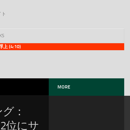
イト
KS
(4:10)
MORE
ソング：
位！2位にサ