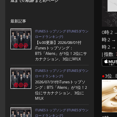
成までの軌跡 まとめページ
最新記事
ITUNESトップソング (ITUNESダウン
0時:2 
ロードランキング)
時:2 →
【4:00更新】2026/08/01付
時:2 →
iTunesトップソング：
BTS「Aliens」が1位！2位にサ
| 指数:
カナクション、3位にM!LK
ITUNESトップソング (ITUNESダウン
●
3位…B
ロードランキング)
2026/07/31付iTunesトップソ
ング：BTS「Aliens」が1位！2
位にサカナクション、3位に
M!LK
ITUNESトップソング (ITUNESダウン
ロードランキング)