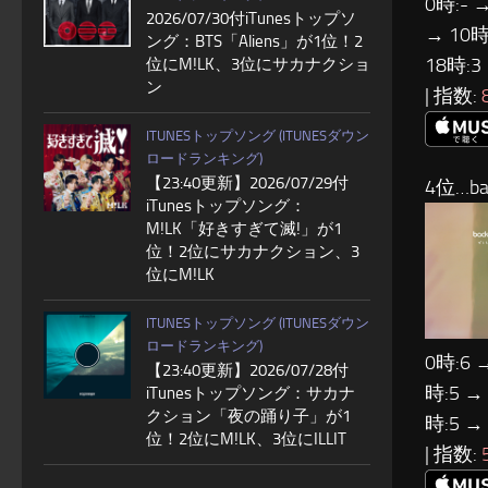
0時:- →
2026/07/30付iTunesトップソ
→ 10時
ング：BTS「Aliens」が1位！2
18時:3
位にM!LK、3位にサカナクショ
ン
| 指数:
ITUNESトップソング (ITUNESダウン
ロードランキング)
【23:40更新】2026/07/29付
4位…ba
iTunesトップソング：
M!LK「好きすぎて滅!」が1
位！2位にサカナクション、3
位にM!LK
ITUNESトップソング (ITUNESダウン
ロードランキング)
0時:6 
【23:40更新】2026/07/28付
時:5 →
iTunesトップソング：サカナ
クション「夜の踊り子」が1
時:5 →
位！2位にM!LK、3位にILLIT
| 指数: