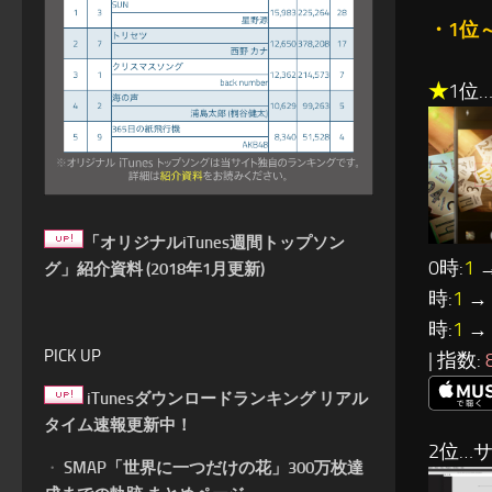
・1位
★
1位…K
「オリジナルiTunes週間トップソン
0時:
1
→
グ」紹介資料 (2018年1月更新)
時:
1
→ 
時:
1
→ 
PICK UP
| 指数:
iTunesダウンロードランキング リアル
タイム速報更新中！
2位…
・
SMAP「世界に一つだけの花」300万枚達