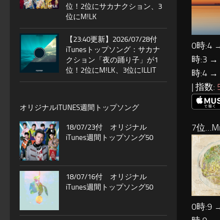
位！2位にサカナクション、3
位にM!LK
【23:40更新】2026/07/28付
0時:4 
iTunesトップソング：サカナ
時:3 →
クション「夜の踊り子」が1
位！2位にM!LK、3位にILLIT
時:4 →
| 指数:
オリジナルITUNES週間トップソング
7位…Mr
18/07/23付 オリジナル
iTunes週間トップソング50
18/07/16付 オリジナル
iTunes週間トップソング50
0時:9 