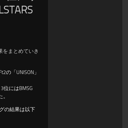
STARS
の結果をまとめていき
t2の「UNISON」
位にはBMSG
した。
ソングの結果は以下