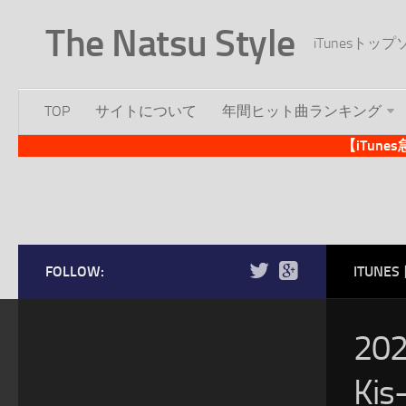
The Natsu Style
iTunesト
TOP
サイトについて
年間ヒット曲ランキング
【iTun
FOLLOW:
ITUN
20
Ki