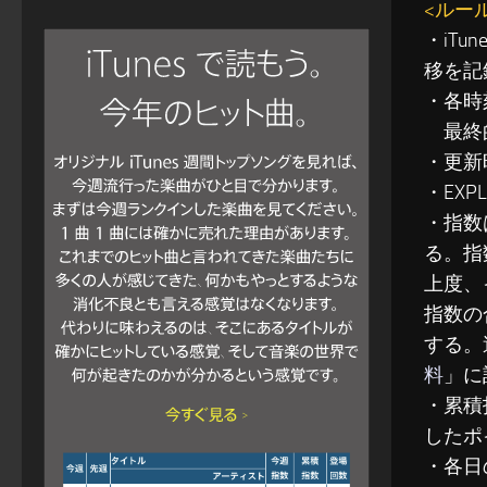
<ルー
・iT
移を記
・各時
最終的
・更新
・EXP
・指数
る。指
上度、
指数の
する。
料
」に
・累積指
したポ
・各日