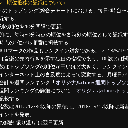
ル、順位推移の記録について>
unesのトップソング(総合チャート)における、毎日0時台
録する。
刻の順位を10分間隔で更新。
に、毎時50分時点の順位を各時刻の順位として記録す
時点の1位から順番に掲載する。
LICITマークの作品もランクイン対象である。(2013/5/19 19
は音楽の売れ行きを示す独自の指標であり、DL数とは
数はトップソングの順位が高いほど大きく、ランクイン
インターネット上の言及度によって変動する。月曜日か
合計を週間ランキング
「
オリジナルiTunes週間トップ
週間ランキングの詳細について「
オリジナルiTunesト
記載する。
数は2012/12/30以降の累積点。2016/05/17以降は新基準
イントを発表。
の解説(振り返り)は翌日更新。