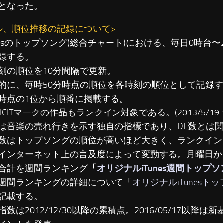
となった。
ル、順位推移の記録について>
unesのトップソング(総合チャート)における、毎日0時台
録する。
刻の順位を10分間隔で更新。
に、毎時50分時点の順位を各時刻の順位として記録す
時点の1位から順番に掲載する。
LICITマークの作品もランクイン対象である。(2013/5/19 19
は音楽の売れ行きを示す独自の指標であり、DL数とは
数はトップソングの順位が高いほど大きく、ランクイン
インターネット上の言及度によって変動する。月曜日か
合計を週間ランキング
「
オリジナルiTunes週間トップ
週間ランキングの詳細について「
オリジナルiTunesト
記載する。
数は2012/12/30以降の累積点。2016/05/17以降は新基準