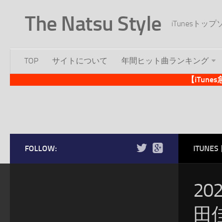
The Natsu Style
iTunesト
TOP
サイトについて
年間ヒット曲ランキング
【iTun
FOLLOW:
ITUN
20
田