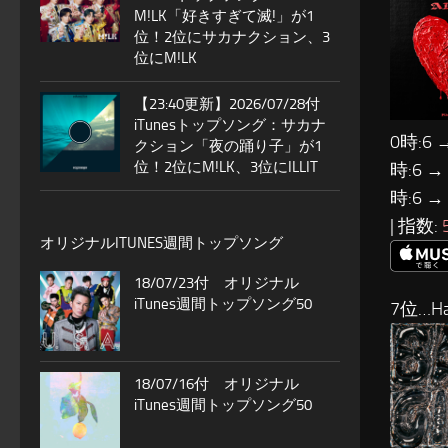
M!LK「好きすぎて滅!」が1
位！2位にサカナクション、3
位にM!LK
【23:40更新】2026/07/28付
iTunesトップソング：サカナ
0時:6 
クション「夜の踊り子」が1
位！2位にM!LK、3位にILLIT
時:6 →
時:6 →
| 指数:
オリジナルITUNES週間トップソング
18/07/23付 オリジナル
iTunes週間トップソング50
7位…Ha
18/07/16付 オリジナル
iTunes週間トップソング50