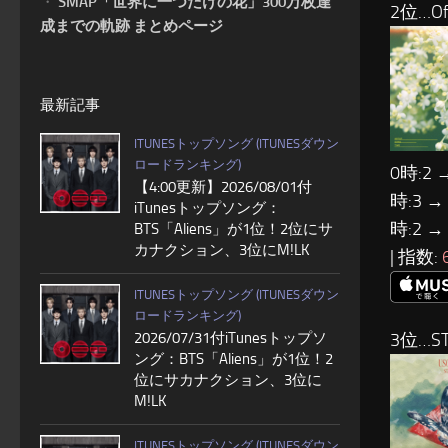
・
SMAP「世界に一つだけの花」300万枚達
2位…Of
成までの軌跡 まとめページ
最新記事
ITUNESトップソング (ITUNESダウン
ロードランキング)
0時:2 
【4:00更新】2026/08/01付
時:3 →
iTunesトップソング：
時:2 →
BTS「Aliens」が1位！2位にサ
カナクション、3位にM!LK
| 指数:
ITUNESトップソング (ITUNESダウン
ロードランキング)
2026/07/31付iTunesトップソ
3位…S
ング：BTS「Aliens」が1位！2
位にサカナクション、3位に
M!LK
ITUNESトップソング (ITUNESダウン