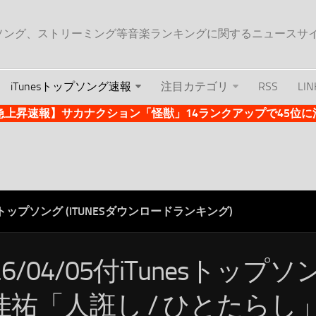
ップソング、ストリーミング等音楽ランキングに関するニュースサ
iTunesトップソング速報
注目カテゴリ
RSS
LIN
es急上昇速報】サカナクション「怪獣」14ランクアップで45位に浮上 
ESトップソング (ITUNESダウンロードランキング)
26/04/05付iTunesトップ
佳祐「人誑し / ひとたらし