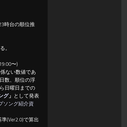
〜23時台の順位推
る。
:00〜)
関係ない数値であ
日数、順位の浮
ら日曜日までの
ソング
」
として発表
ップソング紹介資
(Ver2.0)で算出