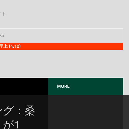
イト
KS
(4:10)
MORE
ソング：桑
」が1