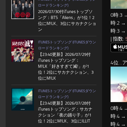
ロードランキング)
2026/07/30付iTunesトップソ
0時:3 
ング：BTS「Aliens」が1位！2
時:2 →
位にM!LK、3位にサカナクショ
ン
時:3 →
| 指数:
ITUNESトップソング (ITUNESダウン
ロードランキング)
【23:40更新】2026/07/29付
iTunesトップソング：
4位…
M!LK「好きすぎて滅!」が1
位！2位にサカナクション、3
位にM!LK
ITUNESトップソング (ITUNESダウン
ロードランキング)
【23:40更新】2026/07/28付
0時:4 
iTunesトップソング：サカナ
クション「夜の踊り子」が1
時:4 →
位！2位にM!LK、3位にILLIT
時:4 →