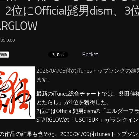
2位にOfficial髭男dism、3
ARGLOW
05 9:00
Pocket
2026/04/05付のiTunesトップソング
ます。
最新のiTunes総合チャートでは、桑田佳祐
とたらし」が1位を獲得した。
2位にはOfficial髭男dismの「エルダ
STARGLOWの「USOTSUKI」がランクイ
の作品の結果も含めた、2026/04/05付iTunesトップ