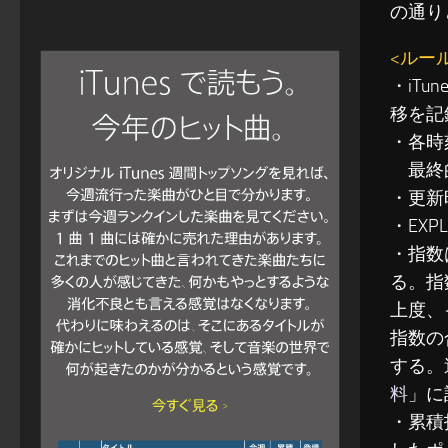
の通り
<ルー
・iT
移を記
・各時
最終的
・更新
・EXP
・指数
る。指
上度、
指数の
する。
料
」に
・累積指