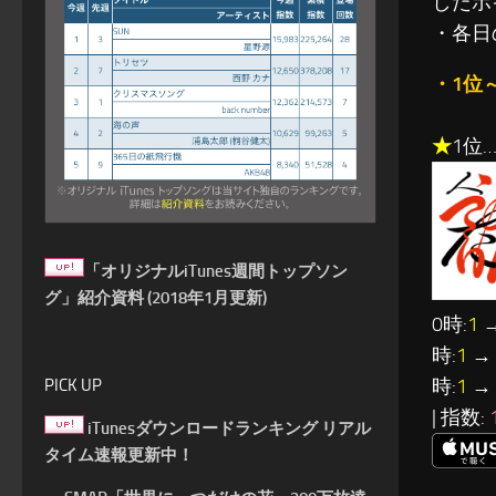
したポ
・各日
・1位
★
1位
「オリジナルiTunes週間トップソン
グ」紹介資料 (2018年1月更新)
0時:
1
→
時:
1
→ 
時:
1
→ 
PICK UP
| 指数:
iTunesダウンロードランキング リアル
タイム速報更新中！