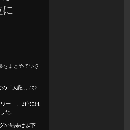
位に
の結果をまとめていき
の「人誑し / ひ
ーフラワー」、3位には
ンした。
ソングの結果は以下