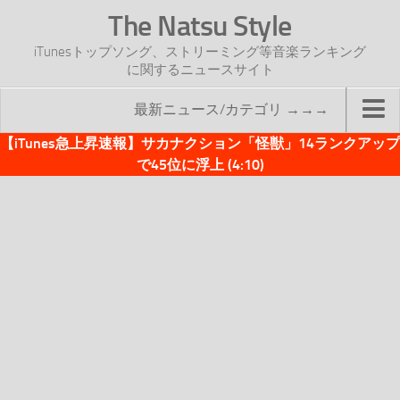
The Natsu Style
iTunesトップソング、ストリーミング等音楽ランキング
に関するニュースサイト
最新ニュース/カテゴリ →→→
【iTunes急上昇速報】サカナクション「怪獣」14ランクアップ
TOP
で45位に浮上 (4:10)
サイトについて
年間ヒット曲ランキング
2016年度特集記事
2017年度特集記事
iTunesトップソング速報
iTunesデイリー
オリジナル週間トップソング
「オリジナルiTunes週間トップソング」紹介資料