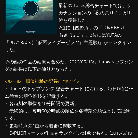
最新のiTunes総合チャートでは、サ
カナクションの「夜の踊り子」が1
位を獲得した。
2位には西野カナの「LOVE BEAT
(feat. NiziU)」、3位にはYUTAの
「PLAY BACK (『仮面ライダーゼッツ』主題歌)」がランクイン
した。
その他の作品の結果も含めた、2026/05/16付iTunesトップソン
グの結果は以下の通りとなった。
<ルール、順位推移の記録について>
・iTunesのトップソング(総合チャート)における、毎日0時台〜
23時台の順位推移を記録する。
・各時刻の順位を10分間隔で更新。
最終的に、毎時50分時点の順位を各時刻の順位として記録
する。
・更新時点の1位から順番に掲載する。
・EXPLICITマークの作品もランクイン対象である。(2013/5/19