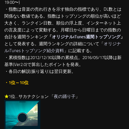
19:00〜)
・指数は音楽の売れ行きを示す独自の指標であり、DL数とは
関係ない数値である。指数はトップソングの順位が高いほど
大きく、ランクイン日数、順位の浮上度、インターネット上
の言及度によって変動する。月曜日から日曜日までの指数の
合計を週間ランキング
「
オリジナルiTunes週間トップソング
」
として発表する。週間ランキングの詳細について「
オリジナ
ルiTunesトップソング紹介資料
」に記載する。
・累積指数は2012/12/30以降の累積点。2016/05/17以降は新
基準(Ver2.0)で算出したポイントを発表。
・各日の解説(振り返り)は翌日更新。
・1位～10位
★
1位…サカナクション 「
夜の踊り子
」