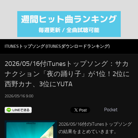
注目カテゴリ
オリジナルiTunes週間トップソング
音楽業界
SMAP
ITUNESトップソング (ITUNESダウンロードランキング)
AKB48
RSS
2026/05/16付iTunesトップソング：サカ
ナクション「夜の踊り子」が1位！2位に
LINKS
西野カナ、3位にYUTA
2026/05/16 9:00
Pocket
2026/05/16付のiTunesトップソング
の結果をまとめていきます。