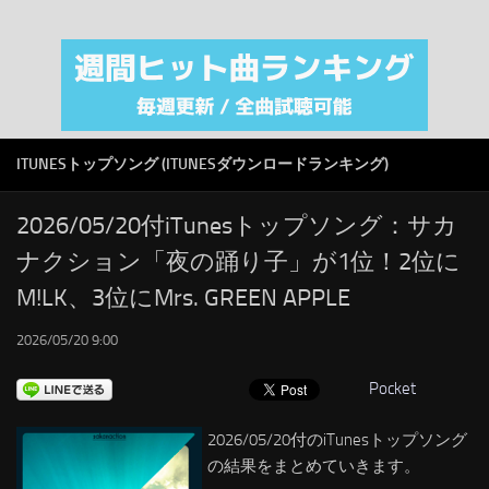
注目カテゴリ
オリジナルiTunes週間トップソング
音楽業界
SMAP
ITUNESトップソング (ITUNESダウンロードランキング)
AKB48
RSS
2026/05/20付iTunesトップソング：サカ
ナクション「夜の踊り子」が1位！2位に
LINKS
M!LK、3位にMrs. GREEN APPLE
2026/05/20 9:00
Pocket
2026/05/20付のiTunesトップソング
の結果をまとめていきます。