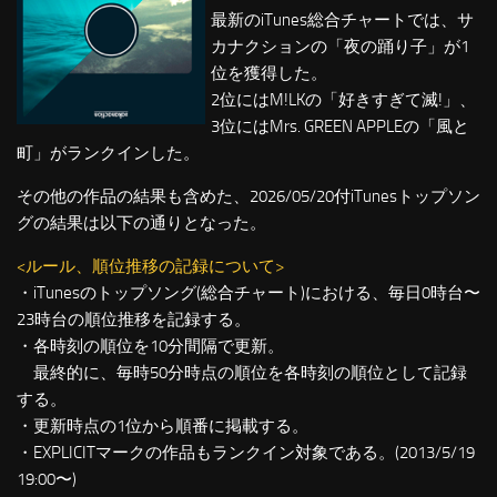
最新のiTunes総合チャートでは、サ
カナクションの「夜の踊り子」が1
位を獲得した。
2位にはM!LKの「好きすぎて滅!」、
3位にはMrs. GREEN APPLEの「風と
町」がランクインした。
その他の作品の結果も含めた、2026/05/20付iTunesトップソン
グの結果は以下の通りとなった。
<ルール、順位推移の記録について>
・iTunesのトップソング(総合チャート)における、毎日0時台〜
23時台の順位推移を記録する。
・各時刻の順位を10分間隔で更新。
最終的に、毎時50分時点の順位を各時刻の順位として記録
する。
・更新時点の1位から順番に掲載する。
・EXPLICITマークの作品もランクイン対象である。(2013/5/19
19:00〜)