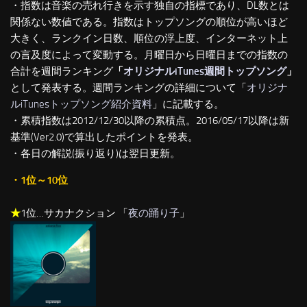
・指数は音楽の売れ行きを示す独自の指標であり、DL数とは
関係ない数値である。指数はトップソングの順位が高いほど
大きく、ランクイン日数、順位の浮上度、インターネット上
の言及度によって変動する。月曜日から日曜日までの指数の
合計を週間ランキング
「
オリジナルiTunes週間トップソング
」
として発表する。週間ランキングの詳細について「
オリジナ
ルiTunesトップソング紹介資料
」に記載する。
・累積指数は2012/12/30以降の累積点。2016/05/17以降は新
基準(Ver2.0)で算出したポイントを発表。
・各日の解説(振り返り)は翌日更新。
・1位～10位
★
1位…サカナクション 「
夜の踊り子
」