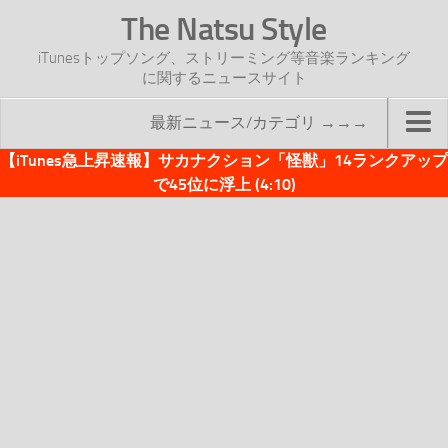
The Natsu Style
iTunesトップソング、ストリーミング等音楽ランキング
に関するニュースサイト
最新ニュース/カテゴリ →→→
【iTunes急上昇速報】サカナクション「怪獣」14ランクアップ
TOP
で45位に浮上 (4:10)
サイトについて
年間ヒット曲ランキング
2016年度特集記事
2017年度特集記事
iTunesトップソング速報
iTunesデイリー
オリジナル週間トップソング
「オリジナルiTunes週間トップソング」紹介資料