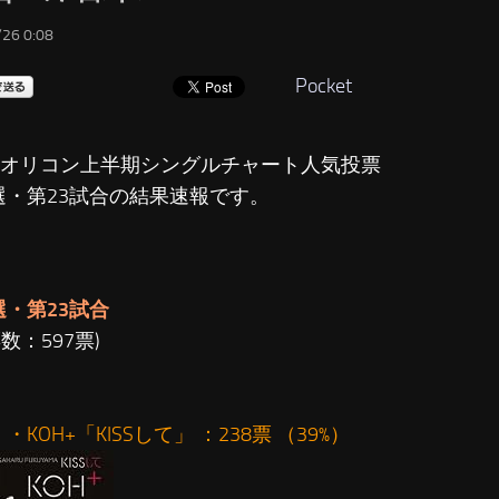
26 0:08
Pocket
8年オリコン上半期シングルチャート人気投票
選・第23試合の結果速報です。
選・第23試合
数：597票)
・KOH+「KISSして」 ：238票 （39%）