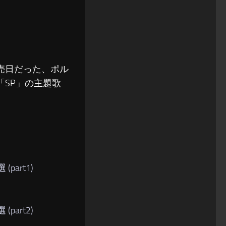
発売日だった、ポル
「SP」の主題歌
art1)
art2)