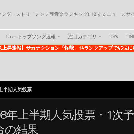
ップソング、ストリーミング等音楽ランキングに関するニュースサ
iTunesトップソング速報
注目カテゴリ
RSS
LIN
es急上昇速報】サカナクション「怪獣」14ランクアップで45位に浮上 
年上半期人気投票
008年上半期人気投票・1次予
合の結果