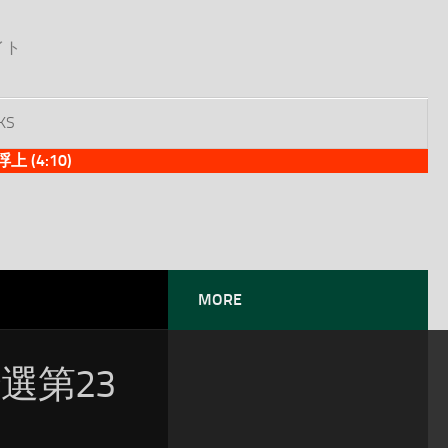
イト
KS
(4:10)
MORE
選第23