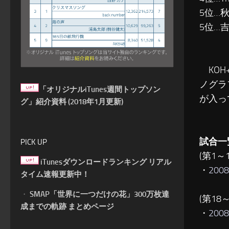
5位…
5位…
KOH
ノグラ
「オリジナルiTunes週間トップソン
が入っ
グ」紹介資料 (2018年1月更新)
試合一
PICK UP
(第1～
iTunesダウンロードランキング リアル
・
20
タイム速報更新中！
・
SMAP「世界に一つだけの花」300万枚達
(第18
成までの軌跡 まとめページ
・
20