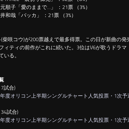
秋元順子「愛のままで…」 ：21票 （3%）
吉井和哉「バッカ」 ：21票 （3%）
+(柴咲コウ)が200票越えで最多得票。この日が新曲の
フィティの前作がこれに続いた。3位はV6が歌うドラマ
ている。
覧
17試合)
08年度オリコン上半期シングルチャート人気投票・1次予選 (p
～34試合)
08年度オリコン上半期シングルチャート人気投票・1次予選 (p