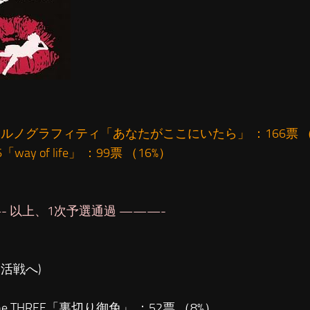
ポルノグラフィティ「あなたがここにいたら」 ：166票 （
「way of life」 ：99票 （16%）
- 以上、1次予選通過 ———-
復活戦へ)
he THREE「裏切り御免」 ：52票 （8%）