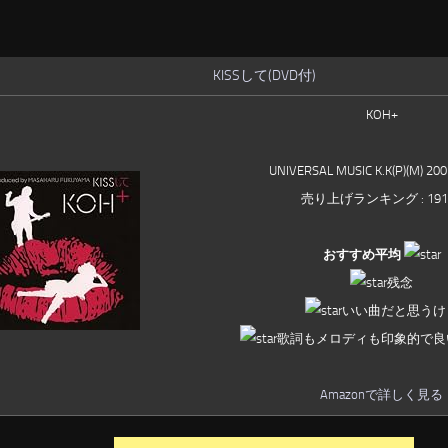
KISSして(DVD付)
KOH+
UNIVERSAL MUSIC K.K(P)(M) 20
売り上げランキング : 191
おすすめ平均
残念
いい曲だと思うけ
歌詞もメロディも印象的で良
Amazonで詳しく見る