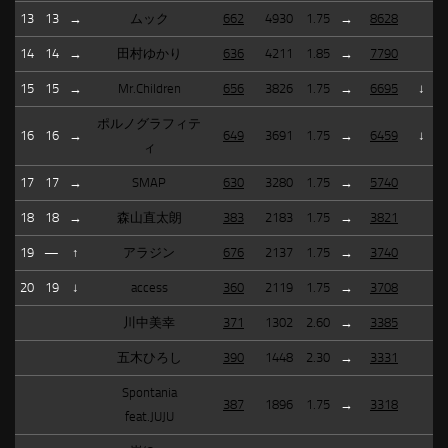
13
13
→
ムック
662
4930
1.75
→
8628
14
14
→
田村ゆかり
636
4211
1.85
→
7790
15
15
→
Mr.Children
656
3826
1.75
→
6695
↓
ポルノグラフィテ
16
16
→
649
3691
1.75
→
6459
↓
ィ
17
17
→
SMAP
630
3280
1.75
→
5740
18
18
→
森山直太朗
383
2183
1.75
→
3821
19
—
↑
アラジン
676
2137
1.75
→
3740
20
19
↓
access
360
2119
1.75
→
3708
川中美幸
371
1302
2.60
→
3385
五木ひろし
390
1448
2.30
→
3331
Spontania
387
1896
1.75
→
3318
feat.JUJU