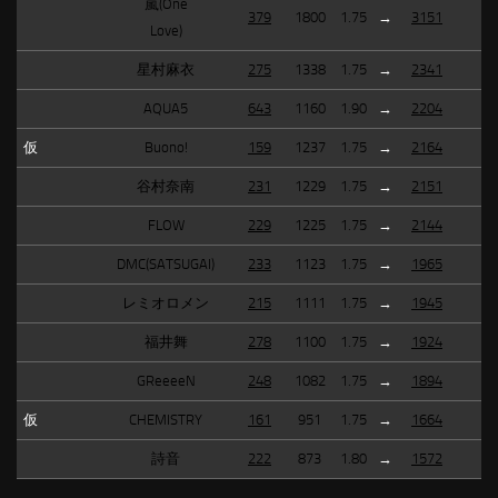
嵐(One
379
1800
1.75
→
3151
Love)
星村麻衣
275
1338
1.75
→
2341
AQUA5
643
1160
1.90
→
2204
仮
Buono!
159
1237
1.75
→
2164
谷村奈南
231
1229
1.75
→
2151
FLOW
229
1225
1.75
→
2144
DMC(SATSUGAI)
233
1123
1.75
→
1965
レミオロメン
215
1111
1.75
→
1945
福井舞
278
1100
1.75
→
1924
GReeeeN
248
1082
1.75
→
1894
仮
CHEMISTRY
161
951
1.75
→
1664
詩音
222
873
1.80
→
1572