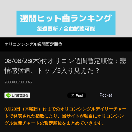
注目カテゴリ
オリジナルiTunes週間トップソング
音楽業界
SMAP
オリコンシングル週間暫定順位
AKB48
RSS
08/08/28(木)付オリコン週間暫定順位：悲
愴感猛追、トップ5入り見えた？
LINKS
2008/08/30 0:46
Pocket
8月28日（木曜日）付までのオリコンシングルデイリーチャー
トで発表された指数により、当サイトが独自にオリコンシン
グル週間チャートの暫定順位をまとめていきます。