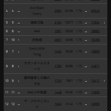
Acid Black
4
4
→
2564
20184
1.75
→
35323
Cherry
5
5
→
湘南乃風
2154
10077
1.75
→
17634
↓
6
6
→
AAA
1061
9533
1.75
→
16682
7
10
↑
悲愴感
3561
9296
1.75
→
16268
Every Little
8
7
↓
1434
9028
1.75
→
15800
Thing
サザンオールスタ
9
8
↓
1780
8498
1.75
→
14871
ーズ
藤岡藤巻と大橋の
10
9
↓
1745
7667
1.75
→
13417
↑
ぞみ
11
11
→
May’n/中島愛
1448
6746
1.75
→
11805
ザ・クロマニヨン
12
12
→
1040
5743
1.75
→
10050
ズ