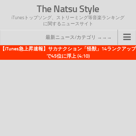
The Natsu Style
iTunesトップソング、ストリーミング等音楽ランキング
に関するニュースサイト
最新ニュース/カテゴリ →→→
【iTunes急上昇速報】サカナクション「怪獣」14ランクアップ
TOP
で45位に浮上 (4:10)
サイトについて
年間ヒット曲ランキング
2016年度特集記事
2017年度特集記事
iTunesトップソング速報
iTunesデイリー
オリジナル週間トップソング
「オリジナルiTunes週間トップソング」紹介資料