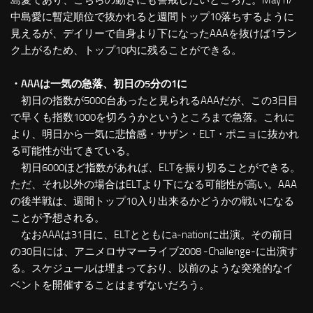
島愛であり、こちらの動きにも警戒したいところだ。May’n/
中島愛に暫定順位で抜かれると週間トップ10落ちするように
見えるが、デイリーで自身より下になったAAAを抜けば1ラン
ク上がるため、トップ10内に残ることができる。
・AAAは一気の急落、初日の5分の1に
初日の指数が5000台あったと見られるAAAだが、この3日目
で早くも指数1000を切ろうかというところまで急落。これに
より、明日から一気に悲愴感・サザン・ELT・ポニョに抜かれ
る可能性が出てきている。
初日6000ほど指数があれば、ELTを振り切ることができる。
ただ、それ以外の場合はELTより下になる可能性が高い。AAA
の後半戦は、週間トップ10入り出来るかどうかの戦いになる
ことが予想される。
なおAAAは31日に、ELTとともにa-nationに出演。その前日
の30日には、アニメロサマーライブ2008 -Challenge-に出演す
る。スケジュールは埋まっており、以前のような突発的なイ
ベントを開催することはまずないだろう。