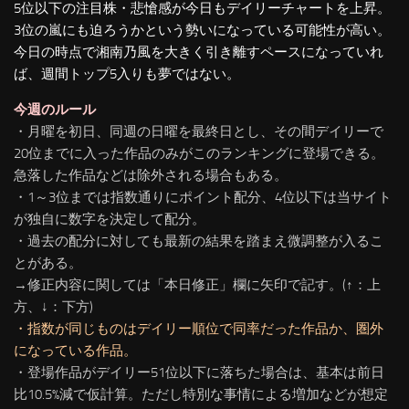
5位以下の注目株・悲愴感が今日もデイリーチャートを上昇。
3位の嵐にも迫ろうかという勢いになっている可能性が高い。
今日の時点で湘南乃風を大きく引き離すペースになっていれ
ば、週間トップ5入りも夢ではない。
今週のルール
・月曜を初日、同週の日曜を最終日とし、その間デイリーで
20位までに入った作品のみがこのランキングに登場できる。
急落した作品などは除外される場合もある。
・1～3位までは指数通りにポイント配分、4位以下は当サイト
が独自に数字を決定して配分。
・過去の配分に対しても最新の結果を踏まえ微調整が入るこ
とがある。
→修正内容に関しては「本日修正」欄に矢印で記す。(↑：上
方、↓：下方)
・指数が同じものはデイリー順位で同率だった作品か、圏外
になっている作品。
・登場作品がデイリー51位以下に落ちた場合は、基本は前日
比10.5%減で仮計算。ただし特別な事情による増加などが想定