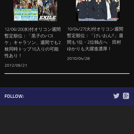
10/04/27(火)付オリコン週間
12/06/20(水)付オリコン週間
暫定順位：「けいおん!!」週
暫定順位：「黒子のバス
間も1位・2位独占へ 田村
ケ」キャラソン、週間でも2
ゆかりも大躍進濃厚！
枚同時トップ10入りの可能
性あり！
2010/04/28
2012/06/21
FOLLOW: