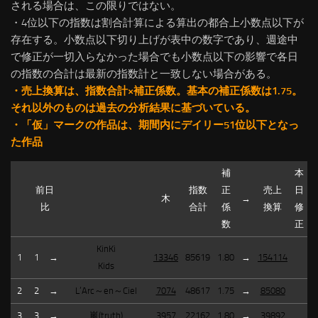
される場合は、この限りではない。
・4位以下の指数は割合計算による算出の都合上小数点以下が
存在する。小数点以下切り上げが表中の数字であり、週途中
で修正が一切入らなかった場合でも小数点以下の影響で各日
の指数の合計は最新の指数計と一致しない場合がある。
・売上換算は、指数合計×補正係数。基本の補正係数は1.75。
それ以外のものは過去の分析結果に基づいている。
・「仮」マークの作品は、期間内にデイリー51位以下となっ
た作品
補
本
前日
指数
正
売上
日
木
→
比
合計
係
換算
修
数
正
KinKi
1
1
→
13346
85619
1.80
→
154114
Kids
2
2
→
L’Arc～en～Ciel
7074
48617
1.75
→
85080
3
3
→
嵐(truth)
3957
22162
1.80
→
39892