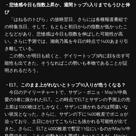
・悲愴感今日も指数上昇か、週間トップ5入りまでもうひと伸
び
「はねるのトびら」の放映翌日、さらには各種報道番組で
の特集当日、そして、もともと初日からの指数が低かったこ
となどがあり、悲愴感は今日も指数を伸ばした可能性が高
い。さらに予測では、湘南乃風を今日の時点で1400あまり引
き離している。
この勢いが明日も続くと、デイリートップ3内に顔を出す可
能性も出てきた。そうなればこの勢いも本物であることが証
明されるだろう。
・ELT、このまま上がれないとトップ10入りが危うくなる？
今日のデイリーチャートで、サザン・ポニョ・May’n/中島
愛の3者に抜かれたELT。この時点でELTとサザンの予測上の売
上差は1000枚ほどしかなく、サザンに抜かれるのは間違いな
い状況となった。さらに、サザンの下に1400枚差でポニョが
迫っており、土日にかけてこちらにも抜かれる可能性が出て
きた。さらに、ELTと4000枚差で暫定11位にいるのがMay’n/中