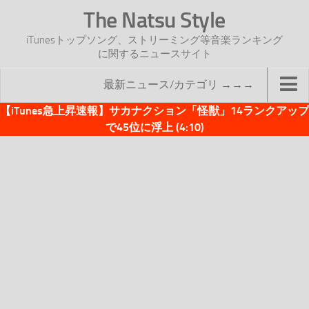
The Natsu Style
iTunesトップソング、ストリーミング等音楽ランキング
に関するニュースサイト
最新ニュース/カテゴリ →→→
【iTunes急上昇速報】サカナクション「怪獣」14ランクアップ
TOP
で45位に浮上 (4:10)
サイトについて
年間ヒット曲ランキング
2016年度特集記事
2017年度特集記事
iTunesトップソング速報
iTunesデイリー
オリジナル週間トップソング
「オリジナルiTunes週間トップソング」紹介資料