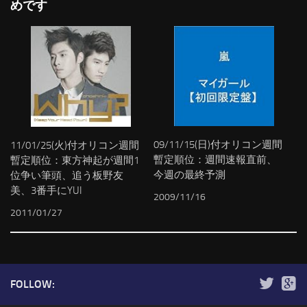
めです
09/11/15(日)付オリコン週間
11/01/25(火)付オリコン週間
暫定順位：週間速報直前、
暫定順位：東方神起が週間1
今週の最終予測
位争い筆頭、追う板野友
美、3番手にYUI
2009/11/16
2011/01/27
FOLLOW: