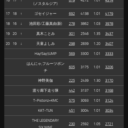
16
17
↑
679
4272
1.01
4314
(ノスタルジア)
17
18
↑
ゴセイジャー
692
4138
1.01
4179
18
16
↓
池田彩/工藤真由(新)
278
3862
1.03
3978
19
20
↑
真木ことみ
301
2546
1.35
3437
20
19
↓
天童よしみ
298
2839
1.20
3407
Hay!Say!JUMP
569
3300
1.01
3333
はんにゃ,フルーツポン
605
3175
1.01
3206
チ
神野美伽
225
2439
1.30
3170
渡り廊下走り隊
442
3137
1.01
3168
T-Pistonz+KMC
575
3093
1.01
3124
KAT-TUN
451
3004
1.01
3034
THE LEGENDARY
230
2592
1.05
2721
SIX NINE