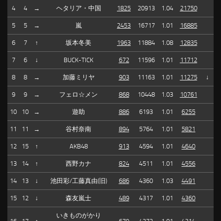
4
4
→
ヘタリア・中国
1825
20913
1.04
21750
5
5
→
嵐
2453
16717
1.01
16885
6
7
↑
坂本冬美
1963
11884
1.08
12835
7
6
↓
BUCK-TICK
672
11596
1.01
11712
8
8
→
加藤ミリヤ
903
11163
1.01
11275
↓
9
9
→
フェロ☆メン
868
10448
1.03
10761
10
10
→
遊助
886
6193
1.01
6255
11
11
→
谷村奈南
894
5764
1.01
5821
12
15
↑
AKB48
913
4594
1.01
4640
13
14
↑
西野カナ
824
4511
1.01
4556
14
13
↓
池田彩/工藤真由(旧)
686
4360
1.03
4491
15
12
↓
森友嵐士
489
4317
1.01
4360
いきものがかり