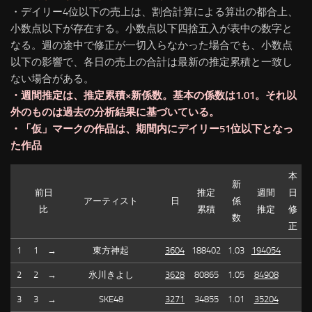
・デイリー4位以下の売上は、割合計算による算出の都合上、
小数点以下が存在する。小数点以下四捨五入が表中の数字と
なる。週の途中で修正が一切入らなかった場合でも、小数点
以下の影響で、各日の売上の合計は最新の推定累積と一致し
ない場合がある。
・週間推定は、推定累積×新係数。基本の係数は1.01。それ以
外のものは過去の分析結果に基づいている。
・「仮」マークの作品は、期間内にデイリー51位以下となっ
た作品
本
新
前日
推定
週間
日
アーティスト
日
係
比
累積
推定
修
数
正
1
1
→
東方神起
3604
188402
1.03
194054
2
2
→
氷川きよし
3628
80865
1.05
84908
3
3
→
SKE48
3271
34855
1.01
35204