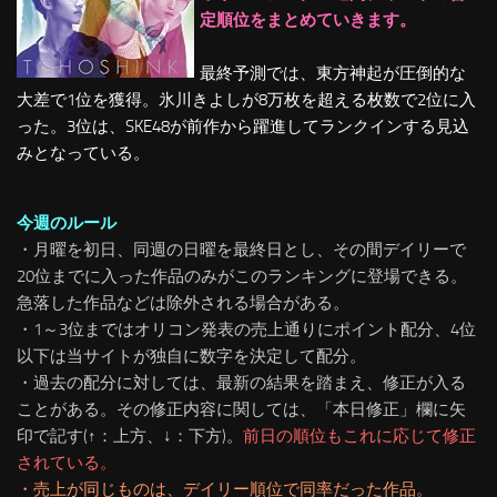
定順位をまとめていきます。
最終予測では、東方神起が圧倒的な
大差で1位を獲得。氷川きよしが8万枚を超える枚数で2位に入
った。3位は、SKE48が前作から躍進してランクインする見込
みとなっている。
今週のルール
・月曜を初日、同週の日曜を最終日とし、その間デイリーで
20位までに入った作品のみがこのランキングに登場できる。
急落した作品などは除外される場合がある。
・1～3位まではオリコン発表の売上通りにポイント配分、4位
以下は当サイトが独自に数字を決定して配分。
・過去の配分に対しては、最新の結果を踏まえ、修正が入る
ことがある。
その修正内容に関しては、「本日修正」欄に矢
印で記す(↑：上方、↓：下方)。
前日の順位もこれに応じて修正
されている。
・売上が同じものは、デイリー順位で同率だった作品。