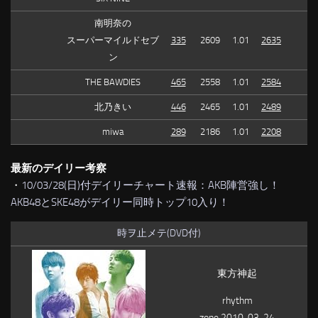
南明奈の
スーパーマイルドセブ
335
2609
1.01
2635
ン
THE BAWDIES
465
2558
1.01
2584
北乃きい
446
2465
1.01
2489
miwa
289
2186
1.01
2208
最新のデイリー考察
・
10/03/28(日)付デイリーチャート速報：AKB陣営強し！
AKB48とSKE48がデイリー同時トップ10入り！
時ヲ止メテ(DVD付)
東方神起
rhythm
zone 2010-03-24