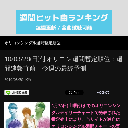
注目カテゴリ
オリジナルiTunes週間トップソング
音楽業界
SMAP
オリコンシングル週間暫定順位
AKB48
RSS
10/03/28(日)付オリコン週間暫定順位：週
間速報直前、今週の最終予測
LINKS
2010/03/30 1:24
Pocket
3月28日(土曜付)までのオリコンシン
グルデイリーチャートで発表された
推定売上により、当サイトが独自に
オリコンシングル週間チャートの暫