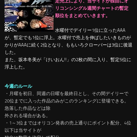
定売上により、当サイトが独自にオ
リコンシングル週間チャートの暫定
順位をまとめていきます。
水曜付でデイリー1位に立ったAAA
が、暫定でも1位に浮上。水曜付で売上を伸ばしたいきものが
かりがAAAに続く2位となり、ももいろクローバーは3位に後退
した。
また、坂本冬美が「けいおん!!」の2枚の間に入り、暫定5位に
浮上した。
今週のルール
・月曜を初日、同週の日曜を最終日とし、その間デイリーで
20位までに入った作品のみがこのランキングに登場できる。
急落した作品などは除
外される場合がある。
・1～3位まではオリコン発表の売上通りにポイント配分、4位
以下は当サイトが