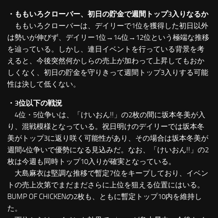
・ももいろクローバー、初日の貯金で週間トップ3入りなるか
ももいろクローバーは、デイリーで1位を獲得した初日以外
は勢いが伸びず、デイリー1位→14位→12位という極端な推移
を辿っている。しかし、連日イベントを行っている背景を考
えると、今後突然何かしらの売上が加わって上昇してもおか
しくなく、初日の貯金を守りきって週間トップ3入りする可能
性は決して低くない。
・3位以下の戦況
4位・5位争いは、「けいおん!!」の2枚の間に坂本冬美が入
り、混戦模様となっている。祝日明けのデイリーでは坂本冬
美がトップ3に返り咲く可能性があり、その場合は坂本冬美が
週間4位争いで優勢になる見込みだ。なお、「けいおん!!」の2
枚は今週も同時トップ10入りが確実となっている。
大島麻衣は堅調な推移で暫定7位をキープしており、イベン
トの売上次第でまだまださらに上位を狙える位置にはいる。
BUMP OF CHICKENの2枚も、ともに暫定トップ10内を維持し
た。