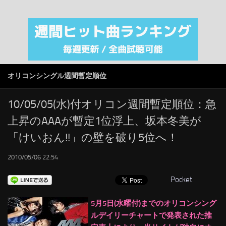
注目カテゴリ
オリジナルiTunes週間トップソング
音楽業界
SMAP
オリコンシングル週間暫定順位
AKB48
RSS
10/05/05(水)付オリコン週間暫定順位：急
上昇のAAAが暫定1位浮上、坂本冬美が
LINKS
「けいおん!!」の壁を破り5位へ！
2010/05/06 22:54
Pocket
5月5日(水曜付)までのオリコンシング
ルデイリーチャートで発表された推