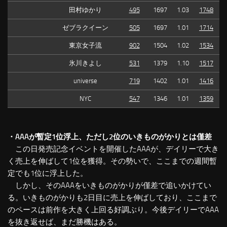
田村ゆかり
495
1697
1.03
1748
ゼブラクイーン
505
1697
1.01
1714
東京女子流
902
1504
1.02
1534
氷川きよし
531
1379
1.10
1517
universe
719
1402
1.01
1416
NYC
547
1346
1.01
1359
・AAAが暫定1位浮上、ただし2位のいきものがかりとは僅差
この日発売記念イベントを開催したAAAが、デイリーで大き
く売上を伸ばして1位を獲得。その勢いで、ここまでの週間暫
定でも1位に浮上した。
しかし、そのAAAをいきものがかりが僅差で追いかけてい
る。いきものがかりも2日目に売上を伸ばしており、ここまで
のペースは前作を大きく上回る好調ぶり。今後デイリーでAAA
を抜き返せば、まだ勝機はある。