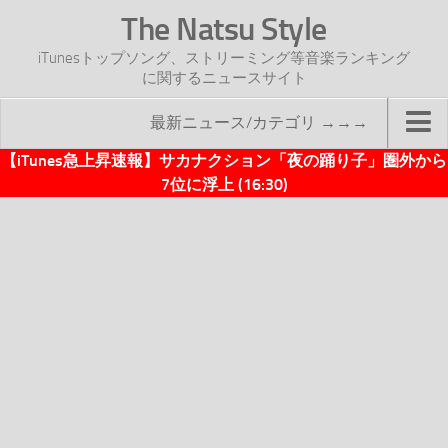
The Natsu Style
iTunesトップソング、ストリーミング等音楽ランキング
に関するニュースサイト
最新ニュース/カテゴリ →→→
【iTunes急上昇速報】サカナクション「夜の踊り子」圏外から
TOP
7位に浮上 (16:30)
サイトについて
年間ヒット曲ランキング
2016年度特集記事
2017年度特集記事
iTunesトップソング速報
iTunesデイリー
オリジナル週間トップソング
「オリジナルiTunes週間トップソング」紹介資料