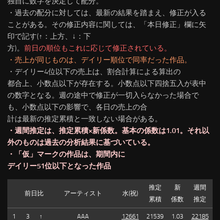
独自に数字を決定して配分。
・過去の配分に対しては、最新の結果を踏まえ、修正が入る
ことがある。
その修正内容に関しては、「本日修正」欄に矢
印で記す(↑：上方、↓：下
方)。
前日の順位もこれに応じて修正されている。
・売上が同じものは、デイリー順位で同率だった作品。
・デイリー4位以下の売上は、割合計算による算出の
都合上、小数点以下が存在する。小数点以下四捨五入が表中
の数字となる。週の途中で修正が一切入らなかった場合で
も、小数点以下の影響で、各日の売上の合
計は最新の推定累積と一致しない場合がある。
・週間推定は、推定累積×新係数。基本の係数は1.01。それ以
外のものは過去の分析結果に基づいている。
・「仮」マークの作品は、期間内に
デイリー51位以下となった作品
推定
新
週間
前日比
アーティスト
水(祝)
累積
係数
推定
1
3
↑
AAA
12661
21539
1.03
22185