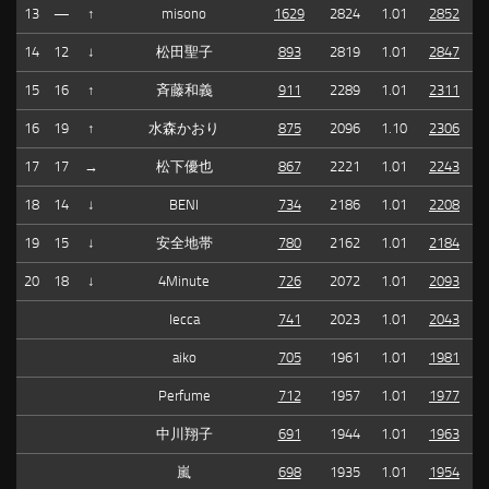
13
—
↑
misono
1629
2824
1.01
2852
14
12
↓
松田聖子
893
2819
1.01
2847
15
16
↑
斉藤和義
911
2289
1.01
2311
16
19
↑
水森かおり
875
2096
1.10
2306
17
17
→
松下優也
867
2221
1.01
2243
18
14
↓
BENI
734
2186
1.01
2208
19
15
↓
安全地帯
780
2162
1.01
2184
20
18
↓
4Minute
726
2072
1.01
2093
lecca
741
2023
1.01
2043
aiko
705
1961
1.01
1981
Perfume
712
1957
1.01
1977
中川翔子
691
1944
1.01
1963
嵐
698
1935
1.01
1954