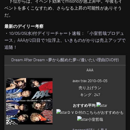
下位からは、イベント効果でmisonoが急上昇中。今後もイ
ベントを多くこなすため、さらなる上昇の可能性がありそう
だ。
最新のデイリー考察
・
10/05/05(水)付デイリーチャート速報：「小室哲哉プロデュ
ース」AAAが2日目で1位浮上、いきものがかりは売上アップで
追随！
Dream After Dream ~夢から醒めた夢~/逢いたい理由(DVD付)
AAA
avex trax 2010-05-05
売り上げラン
キング : 247
おすすめ平均
ＤＶＤ付のこちらがおすすめかも
小室哲哉