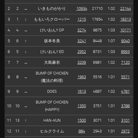
2
2
→
いきものがかり
10934
21710
1.02
22144
3
1
↓
ももいろクローバー
1215
17954
1.02
18313
4
4
→
けいおん!! OP
3274
9875
1.03
10171
5
6
↑
坂本冬美
3241
8448
1.07
9040
6
5
↓
けいおん!! ED
2952
8731
1.03
8993
7
7
→
大島麻衣
3209
6981
1.02
7120
BUMP OF CHICKEN
8
8
→
1963
5516
1.01
5571
(魔法の料理)
9
9
→
DOES
1613
4687
1.02
4781
BUMP OF CHICKEN
10
10
→
1350
3751
1.01
3788
(HAPPY)
11
13
↑
HAN-KUN
1500
3071
1.01
3101
12
11
↓
ヒルクライム
884
2943
1.01
2972