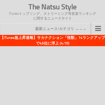
The Natsu Style
iTunesトップソング、ストリーミング等音楽ランキング
に関するニュースサイト
最新ニュース/カテゴリ →→→
【iTunes急上昇速報】サカナクション「怪獣」14ランクアップ
TOP
で45位に浮上 (4:10)
サイトについて
年間ヒット曲ランキング
2016年度特集記事
2017年度特集記事
iTunesトップソング速報
iTunesデイリー
オリジナル週間トップソング
「オリジナルiTunes週間トップソング」紹介資料