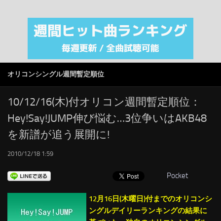
注目カテゴリ
オリジナルiTunes週間トップソング
音楽業界
SMAP
オリコンシングル週間暫定順位
AKB48
RSS
10/12/16(木)付オリコン週間暫定順位：
Hey!Say!JUMP伸び悩む…3位争いはAKB48
LINKS
を新譜が追う展開に!
2010/12/18 1:59
Pocket
12月16日(木曜日)付までのオリコンシ
ングルデイリーランキングの結果に