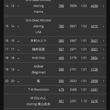
14
13
↓
starring
788
3959
1.02
4038
↓
marina
Girls Dead Monster
15
14
↓
starring
780
3931
1.02
4010
↓
LiSA
16
16
→
木村カエラ
585
3367
1.01
3401
↑
17
17
→
植村花菜
567
2971
1.01
3001
↑
18
18
→
KinKi Kids
469
2776
1.01
2804
↑
AKB48
19
19
→
596
2701
1.01
2728
(Beginner)
20
20
→
嵐
590
2632
1.01
2658
↑
T.M.Revolution
479
2466
1.01
2491
中川かのん
561
2251
1.10
2476
↑
starring 東山奈央