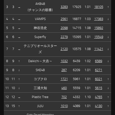
AKB48
3
3
→
3283
17925
1.01
18105
↑
(チャンスの順番)
4
4
→
VAMPS
2561
16877
1.03
17383
↓
5
5
→
神谷浩史
2098
14715
1.08
15892
6
6
→
Superfly
2279
15395
1.01
15549
↓
テニプリオールスター
7
7
→
2120
10575
1.08
11421
↓
ズ
8
9
↑
Daikichi～大吉～
1032
6459
1.02
6589
↓
9
8
↓
SKE48
287
6209
1.01
6271
10
11
↑
コブクロ
1721
5961
1.01
6021
↑
11
10
↓
三浦大知
460
5559
1.01
5615
↓
12
12
→
Plastic Tree
702
4332
1.10
4765
↑
13
15
↑
JUJU
1010
4089
1.01
4130
↑
Girls Dead Monster