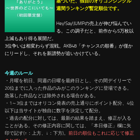
基づいた、独自のオリコンシングル
週間ランキング暫定順位です。
Hey!Say!JUMPの売上が伸び悩んでい
る。この調子だと、前作から5万枚以
上減もあり得る展開だ。
3位争いは相変わらず混戦。AKB48「チャンスの順番」が僅か
にリードし、それを新譜勢が追いかけている。
今週のルール
・月曜を初日、同週の日曜を最終日とし、その間デイリーで
20位までに入った作品のみがこのランキングに登場できる。
急落した作品などは除外される場合がある。
・1～3位まではオリコン発表の売上通りにポイント配分、4位
以下は当サイトが独自に数字を決定して配分。
・過去の配分に対しては、最新の結果を踏まえ、修正が入る
ことがある。
その修正内容に関しては、「本日修正」欄に矢
印で記す(↑：上方、↓：下方)。
前日の順位もこれに応じて修正