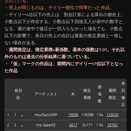
されている。
・売上が同じものは、デイリー順位で同率だった作品。
・デイリー4位以下の売上は、割合計算による算出の都合上、
小数点以下が存在する。小数点以下四捨五入が表中の数字と
なる。週の途中で修正が一切入らなかった場合でも、小数点
以下の影響で、各日の売上の合計は最新の推定累積と一致し
ない場合がある。
・週間推定は、推定累積×新係数。基本の係数は1.01。それ以
外のものは過去の分析結果に基づいている。
・「仮」マークの作品は、期間内にデイリー51位以下となっ
た作品
本
新
前日
推定
週間
日
アーティスト
木
係
比
累積
推定
修
数
正
1
1
→
Hey!Say!JUMP
15936
118288
1.04
123020
2
2
→
the GazettE
4617
24771
1.04
25762