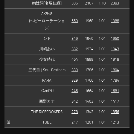
絢辻詞[名塚佳織]
336
2167
1.10
2383
AKB48
(ヘビーローテーショ
550
1968
1.01
1988
ン)
シド
349
1940
1.01
1960
川嶋あい
332
1924
1.01
1943
少女時代
464
1899
1.01
1918
三代目 J Soul Brothers
339
1786
1.01
1804
KARA
329
1766
1.01
1784
KAmiYU
246
1664
1.01
1681
西野カナ
342
1403
1.01
1417
THE RICECOOKERS
278
1342
1.01
1356
仮
TUBE
217
1201
1.01
1213