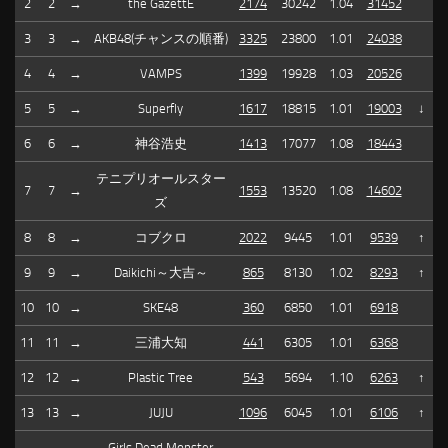
2
2
→
the GazettE
2174
30242
1.04
31452
3
3
→
AKB48(チャンスの順番)
3325
23800
1.01
24038
4
4
→
VAMPS
1399
19928
1.03
20526
5
5
→
Superfly
1617
18815
1.01
19003
↓
6
6
→
神谷浩史
1413
17077
1.08
18443
テニプリオールスター
7
7
→
1553
13520
1.08
14602
ズ
8
8
→
コブクロ
2022
9445
1.01
9539
↑
9
9
→
Daikichi～大吉～
865
8130
1.02
8293
↑
10
10
→
SKE48
360
6850
1.01
6918
11
11
→
三浦大知
441
6305
1.01
6368
12
12
→
Plastic Tree
543
5694
1.10
6263
↑
13
13
→
JUJU
1096
6045
1.01
6106
↑
Girls Dead Monster