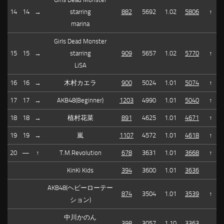
14
14
→
starring
882
5692
1.02
5806
↑
marina
Girls Dead Monster
15
15
→
starring
909
5657
1.02
5770
↑
LiSA
16
16
→
木村カエラ
900
5024
1.01
5074
↑
17
17
→
AKB48(Beginner)
1203
4990
1.01
5040
↑
18
18
→
植村花菜
891
4625
1.01
4671
↑
19
19
→
嵐
1107
4572
1.01
4618
↑
20
—
↑
T.M.Revolution
678
3631
1.01
3668
↑
KinKi Kids
394
3600
1.01
3636
AKB48(ヘビーローテー
874
3504
1.01
3539
↑
ション)
中川かのん
398
3057
1.10
3363