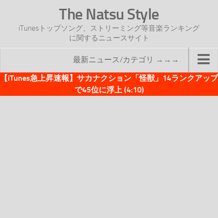
The Natsu Style
iTunesトップソング、ストリーミング等音楽ランキング
に関するニュースサイト
最新ニュース/カテゴリ →→→
【iTunes急上昇速報】サカナクション「怪獣」14ランクアップ
TOP
で45位に浮上 (4:10)
サイトについて
年間ヒット曲ランキング
2016年度特集記事
2017年度特集記事
iTunesトップソング速報
iTunesデイリー
オリジナル週間トップソング
「オリジナルiTunes週間トップソング」紹介資料