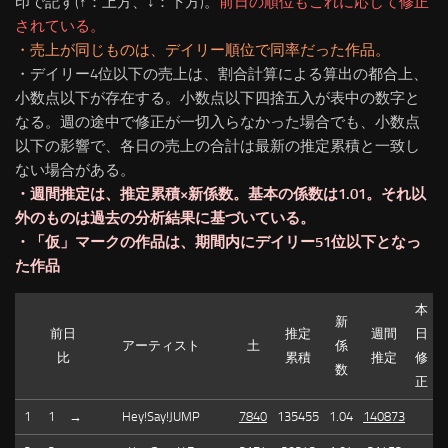
印で記す(↑：上方、↓：下方)。
前日の順位もこれに応じて修正
されている。
・売上が同じものは、デイリー順位で同率だった作品。
・デイリー4位以下の売上は、割合計算による算出の都合上、
小数点以下が存在する。小数点以下四捨五入が表中の数字と
なる。週の途中で修正が一切入らなかった場合でも、小数点
以下の影響で、各日の売上の合計は最新の推定累積と一致し
ない場合がある。
・週間推定は、推定累積×新係数。基本の係数は1.01。それ以
外のものは過去の分析結果に基づいている。
・「仮」マークの作品は、期間内にデイリー51位以下となっ
た作品
本
新
前日
推定
週間
日
アーティスト
土
係
比
累積
推定
修
数
正
1
1
→
Hey!Say!JUMP
7840
135455
1.04
140873