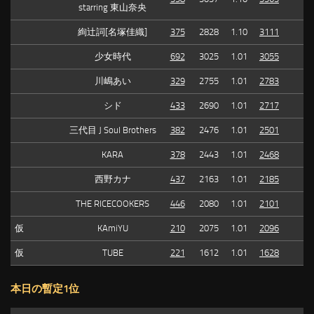
starring 東山奈央
絢辻詞[名塚佳織]
375
2828
1.10
3111
少女時代
692
3025
1.01
3055
川嶋あい
329
2755
1.01
2783
シド
433
2690
1.01
2717
三代目 J Soul Brothers
382
2476
1.01
2501
KARA
378
2443
1.01
2468
西野カナ
437
2163
1.01
2185
THE RICECOOKERS
446
2080
1.01
2101
仮
KAmiYU
210
2075
1.01
2096
仮
TUBE
221
1612
1.01
1628
本日の暫定1位