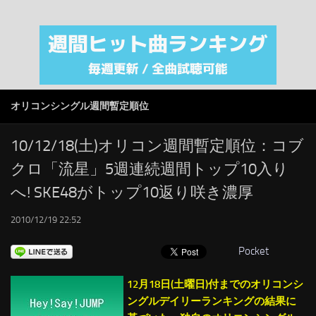
注目カテゴリ
オリジナルiTunes週間トップソング
音楽業界
SMAP
オリコンシングル週間暫定順位
AKB48
RSS
10/12/18(土)オリコン週間暫定順位：コブ
クロ「流星」5週連続週間トップ10入り
LINKS
へ! SKE48がトップ10返り咲き濃厚
2010/12/19 22:52
Pocket
12月18日(土曜日)付までのオリコンシ
ングルデイリーランキングの結果に