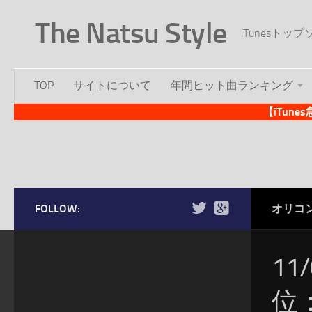
The Natsu Style
iTunesト
TOP
サイトについて
年間ヒット曲ランキング
【iTun
FOLLOW:
オリコ
11
位