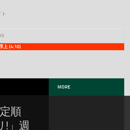
イト
KS
(4:10)
MORE
暫定順
!」週