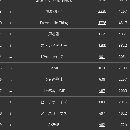
9
→
加藤ミリヤ×清水翔太
3028
6844
3
↑
宮野真守
2225
4297
0
↓
Every Little Thing
1336
4517
1
↓
戸松遥
1325
4061
2
↓
ストレイテナー
1299
3822
4
→
L’Arc～en～Ciel
901
3051
5
→
Salyu
1036
2780
6
→
つるの剛士
638
2257
7
→
Hey!Say!JUMP
487
2083
—
↑
ビーチボーイズ
1160
2015
8
↓
ノースリーブス
497
1822
9
↓
AKB48
482
1724