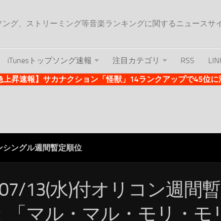
ップソング、ストリーミング等音楽ランキングに関するニュースサ
iTunesトップソング速報
注目カテゴリ
RSS
LIN
es急上昇速報】サカナクション「怪獣」14ランクアップで45位に浮上 
ンシングル週間暫定順位
/07/13(水)付オリコン週間
：「マル・マル・モリ・モリ