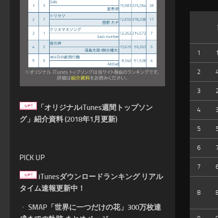
1
2
3
「オリジナルiTunes週間トップソン
4
グ」紹介資料 (2018年1月更新)
5
6
PICK UP
7
iTunesダウンロードランキング リアル
タイム速報更新中！
8
・
SMAP「世界に一つだけの花」300万枚達