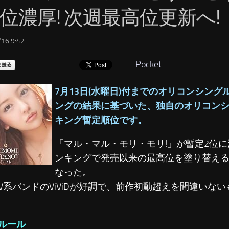
2位濃厚! 次週最高位更新へ!
16 9:42
Pocket
7月13日(水曜日)付までのオリコンシン
ングの結果に基づいた、独自のオリコン
キング暫定順位です。
「マル・マル・モリ・モリ!」が暫定2位
ンキングで発売以来の最高位を塗り替え
なった。
V系バンドのViViDが好調で、前作初動超えを間違いな
ルール