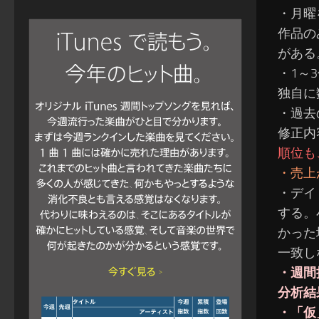
・月曜
作品の
がある
・1～
独自に
・過去
修正内
順位も
・売上
・デイ
する。
かった
一致し
・週間
分析結
・「仮