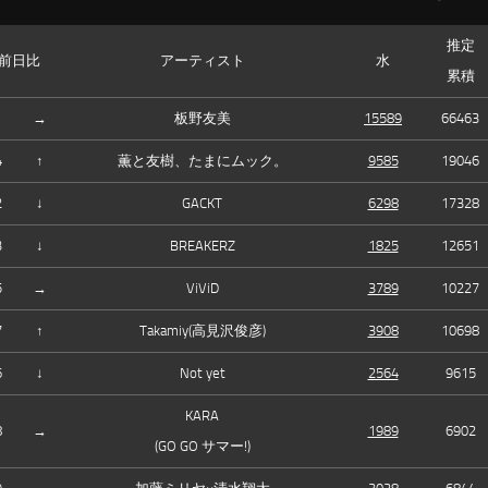
推定
前日比
アーティスト
水
累積
1
→
板野友美
15589
66463
4
↑
薫と友樹、たまにムック。
9585
19046
2
↓
GACKT
6298
17328
3
↓
BREAKERZ
1825
12651
5
→
ViViD
3789
10227
7
↑
Takamiy(高見沢俊彦)
3908
10698
6
↓
Not yet
2564
9615
KARA
8
→
1989
6902
(GO GO サマー!)