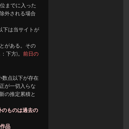
0位までに入った
除外される場合
以下は当サイトが
とがある。
その
：下方)。
前日の
小数点以下が存在
正が一切入らな
新の推定累積と
外のものは過去の
た作品