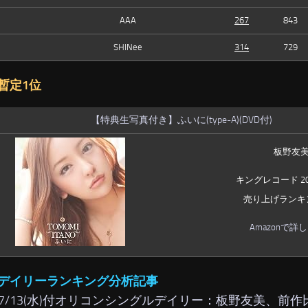
AAA
267
843
SHINee
314
729
暫定1位
【特典生写真付き】ふいに(type-A)(DVD付)
板野友
キングレコード 201
売り上げランキング
Amazonで詳
デイリーランキング分析記事
/07/13(水)付オリコンシングルデイリー：板野友美、前