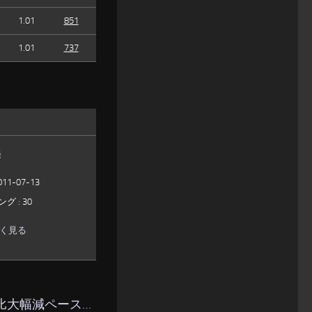
1.01
851
1.01
737
美
1-07-13
 : 30
しく見る
作比大幅減ペース…