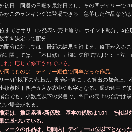
を初日、同週の日曜を最終日とし、その間デイリーで2
みがこのランキングに登場できる。急落した作品などは
。
3位まではオリコン発表の売上通りにポイント配分、4位
数字を決定して配分。
の配分に対しては、最新の結果を踏まえ、修正が入るこ
容に関しては、「本日修正」欄に矢印で記す(↑：上方、↓
これに応じて修正されている。
が同じものは、デイリー順位で同率だった作品。
リー4位以下の売上は、割合計算による算出の都合上、
小数点以下四捨五入が表中の数字となる。週の途中で修
場合でも、小数点以下の影響で、各日の売上の合計は最
ない場合がある。
推定は、推定累積×新係数。基本の係数は1.01。それ以
果に基づいている。
」マークの作品は、期間内にデイリー51位以下となっ