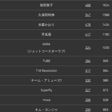
前田敦子
468
1624
久保田利伸
547
1588
水森かおり
478
1434
手嶌葵
417
1180
KARA
324
1030
(ジェットコースターラブ)
TUBE
284
995
T.M.Revolution
317
994
チーム・アミューズ!!
330
986
Superfly
327
972
miwa
296
928
キム・ヨンジャ
290
863