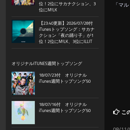
位！2位にサカナクション、3
「マル
位にM!LK
【23:40更新】2026/07/28付
iTunesトップソング：サカナ
クション「夜の踊り子」が1
位！2位にM!LK、3位にILLIT
オリジナルITUNES週間トップソング
18/07/23付 オリジナル
iTunes週間トップソング50
18/07/16付 オリジナル
iTunes週間トップソング50
こ
08/11