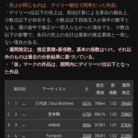
・売上が同じものは、デイリー順位で同率だった作品。
・デイリー4位以下の売上は、割合計算による算出の都合上、
小数点以下が存在する。小数点以下四捨五入が表中の数字と
なる。週の途中で修正が一切入らなかった場合でも、小数点
以下の影響で、各日の売上の合計は最新の推定累積と一致し
ない場合がある。
・週間推定は、推定累積×新係数。基本の係数は1.01。それ以
外のものは過去の分析結果に基づいている。
・「仮」マークの作品は、期間内にデイリー51位以下となっ
た作品
推定
新
週間
前日比
アーティスト
土
累積
係数
推定
1
1
→
三代目 J Soul Brothers
6374
76944
1.02
78483
2
2
→
堂本剛
4750
69474
1.02
70863
3
3
→
AKB48
6694
37261
1.01
37634
4
4
→
flumpool
3008
30451
1.02
31060