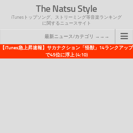
The Natsu Style
iTunesトップソング、ストリーミング等音楽ランキング
に関するニュースサイト
最新ニュース/カテゴリ →→→
【iTunes急上昇速報】サカナクション「怪獣」14ランクアップ
TOP
で45位に浮上 (4:10)
サイトについて
年間ヒット曲ランキング
2016年度特集記事
2017年度特集記事
iTunesトップソング速報
iTunesデイリー
オリジナル週間トップソング
「オリジナルiTunes週間トップソング」紹介資料