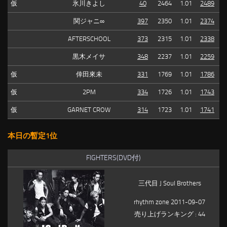
仮
氷川きよし
40
2464
1.01
2489
関ジャニ∞
397
2350
1.01
2374
AFTERSCHOOL
373
2315
1.01
2338
黒木メイサ
348
2237
1.01
2259
仮
倖田來未
331
1769
1.01
1786
仮
2PM
334
1726
1.01
1743
仮
GARNET CROW
314
1723
1.01
1741
本日の暫定1位
FIGHTERS(DVD付)
三代目 J Soul Brothers
rhythm zone 2011-09-07
売り上げランキング : 44