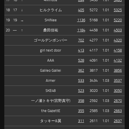
18
17
↓
ヒルクライム
405
5272
1.01
5325
19
19
→
SHINee
1136
5168
1.01
5220
20
—
↑
桑田佳祐
1184
4458
1.01
4503
ゴールデンボンバー
702
4277
1.01
4320
girl next door
413
4117
1.01
4158
AAA
528
4091
1.01
4132
Galileo Galilei
362
3817
1.01
3856
Aimer
533
3434
1.03
3537
SKE48
523
3020
1.01
3050
一ノ瀬トキヤ(宮野真守)
358
2592
1.03
2670
the GazettE
355
2585
1.03
2663
タッキー&翼
311
2611
1.01
2637