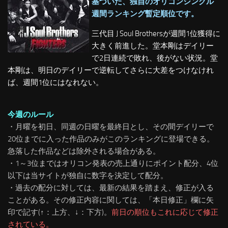
基づいた、独自のオリコンシングル
週間ランキング暫定順位です。
三代目 J Soul Brothersが週間1位獲得に
大きく前進した。堂本剛はデイリー
で2日連続で敗れ、後がない状況。堂
本剛は、明日のデイリーで逆転してさらに大差をつけなけれ
ば、週間1位にはなれない。
今週のルール
・月曜を初日、同週の日曜を最終日とし、その間デイリーで
20位までに入った作品のみがこのランキングに登場できる。
急落した作品などは除外される場合がある。
・1～3位まではオリコン発表の売上通りにポイント配分、4位
以下は当サイトが独自に数字を決定して配分。
・過去の配分に対しては、最新の結果を踏まえ、修正が入る
ことがある。
その修正内容に関しては、「本日修正」欄に矢
印で記す(↑：上方、↓：下方)。
前日の順位もこれに応じて修正
されている。