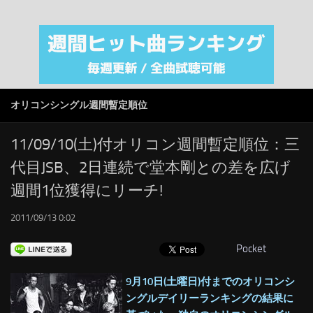
注目カテゴリ
オリジナルiTunes週間トップソング
音楽業界
SMAP
オリコンシングル週間暫定順位
AKB48
RSS
11/09/10(土)付オリコン週間暫定順位：三
代目JSB、2日連続で堂本剛との差を広げ
LINKS
週間1位獲得にリーチ!
2011/09/13 0:02
Pocket
9月10日(土曜日)付までのオリコンシ
ングルデイリーランキングの結果に