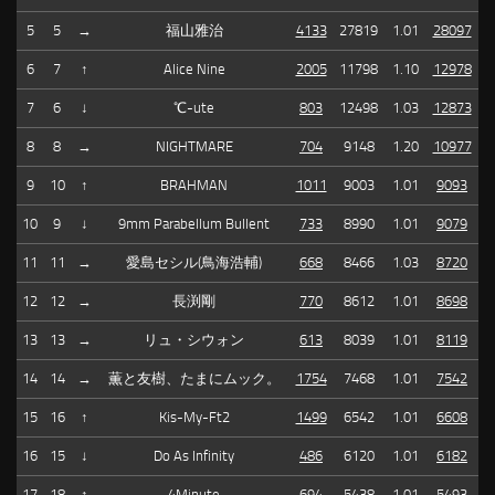
5
5
→
福山雅治
4133
27819
1.01
28097
6
7
↑
Alice Nine
2005
11798
1.10
12978
7
6
↓
℃-ute
803
12498
1.03
12873
8
8
→
NIGHTMARE
704
9148
1.20
10977
9
10
↑
BRAHMAN
1011
9003
1.01
9093
10
9
↓
9mm Parabellum Bullent
733
8990
1.01
9079
11
11
→
愛島セシル(鳥海浩輔)
668
8466
1.03
8720
12
12
→
長渕剛
770
8612
1.01
8698
13
13
→
リュ・シウォン
613
8039
1.01
8119
14
14
→
薫と友樹、たまにムック。
1754
7468
1.01
7542
15
16
↑
Kis-My-Ft2
1499
6542
1.01
6608
16
15
↓
Do As Infinity
486
6120
1.01
6182
17
18
↑
4Minute
694
5438
1.01
5493