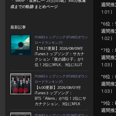
・
SMAP「世界に一つだけの花」300万枚達
週間推
成までの軌跡 まとめページ
1.01 )
*6位：
最新記事
週間推
ITUNESトップソング (ITUNESダウン
1.02 )
ロードランキング)
【18:21更新】2026/08/09付
*7位：
iTunesトップソング：サカナ
週間推
クション「夜の踊り子」が1
1.03 )
位！2位にM!LK、3位にILLIT
*8位：
ITUNESトップソング (ITUNESダウン
ロードランキング)
週間推
【4:00更新】2026/08/01付
1.03 )
iTunesトップソング：
BTS「Aliens」が1位！2位にサ
*9位：
カナクション、3位にM!LK
週間推
ITUNESトップソング (ITUNESダウン