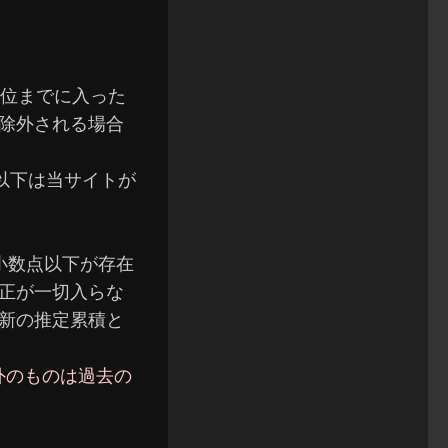
0位までに入った
除外される場合
以下は当サイトが
小数点以下が存在
正が一切入らな
新の推定累積と
外のものは過去の