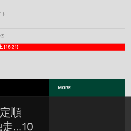
イト
KS
8:21)
MORE
暫定順
独走…10