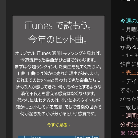
今週の
・月曜
作品の
がある
・1～
独自に
・売上
・デイ
する。
かった
一致し
・週間
分析結
※ 1