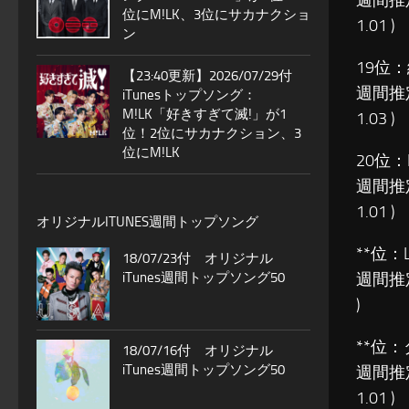
週間推
位にM!LK、3位にサカナクショ
1.01 )
ン
19位：
【23:40更新】2026/07/29付
週間推
iTunesトップソング：
M!LK「好きすぎて滅!」が1
1.03 )
位！2位にサカナクション、3
位にM!LK
20位：
週間推
1.01 )
オリジナルITUNES週間トップソング
**位：
18/07/23付 オリジナル
iTunes週間トップソング50
週間推
)
**位：
18/07/16付 オリジナル
iTunes週間トップソング50
週間推
1.01 )