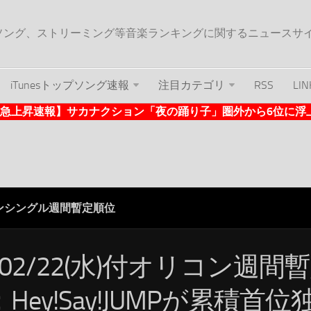
ップソング、ストリーミング等音楽ランキングに関するニュースサ
iTunesトップソング速報
注目カテゴリ
RSS
LIN
nes急上昇速報】サカナクション「夜の踊り子」圏外から6位に浮上 (1
ンシングル週間暫定順位
/02/22(水)付オリコン週間
Hey!Say!JUMPが累積首位