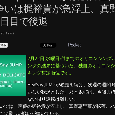
争いは梶裕貴が急浮上、真
2日目で後退
25 12:42
Pocket
2月22日(水曜日)付までのオリコンシン
ングの結果に基づいた、独自のオリコン
キング暫定順位です。
Hey!Say!JUMPが独走を続け、次週の週
いない状況とした。乃木坂46は、今後よ
ない限り逆転は難しい。
争いでは、声優の梶裕貴が浮上し、真野恵里菜が転落。
ては厳しい戦いが続いている。