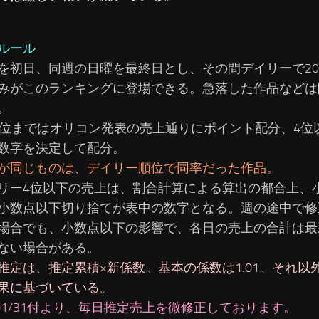
ルール
を初日、同週の日曜を最終日とし、その間デイリーで2
みがこのランキングに登場できる。急落した作品などは
。
3位まではオリコン発表の売上通りにポイント配分、4位
数字を決定して配分。
が同じものは、デイリー順位で同率だった作品。
リー4位以下の売上は、割合計算による算出の都合上、
小数点以下切り捨てが表中の数字となる。週の途中で修
場合でも、小数点以下の影響で、各日の売上の合計は最
ない場合がある。
推定は、推定累積×新係数。基本の係数は1.01。それ以
果に基づいている。
2/01/31付より、毎日推定売上を微修正しております。