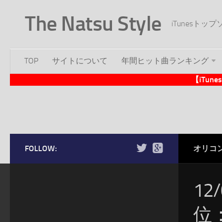
The Natsu Style
iTunesト
TOP
サイトについて
年間ヒット曲ランキング
【iTu
FOLLOW:
オリコ
12
位：