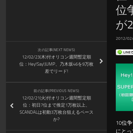
位
が
2012/02/
次の記事(NEXT NEWS)
12/02/23(木)付オリコン週間暫定順
位：Hey!Say!JUMP、乃木坂46を9万枚
差でリード!
前の記事(PREVIOUS NEWS)
12/02/21(火)付オリコン週間暫定順
位：初日7位まで推定1万枚以上、
SCANDALは初動3万枚台狙えるペース
か?
10位
にとっ