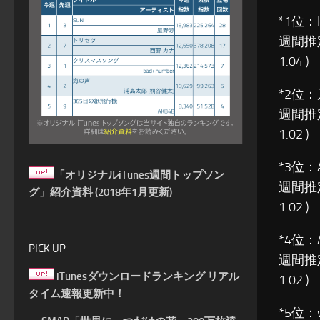
*1位：
週間推
1.04 )
*2位：
週間推
1.02 )
*3位：
「オリジナルiTunes週間トップソン
週間推
グ」紹介資料 (2018年1月更新)
1.02 )
*4位：
PICK UP
週間推
iTunesダウンロードランキング リアル
1.02 )
タイム速報更新中！
*5位：