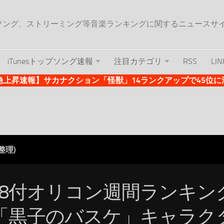
ップソング、ストリーミング等音楽ランキングに関するニュースサ
iTunesトップソング速報
注目カテゴリ
RSS
LIN
es急上昇速報】サカナクション「怪獣」14ランクアップで45位に浮上 
整理)
0/8付オリコン週間ランキ
「黒子のバスケ」キャラク