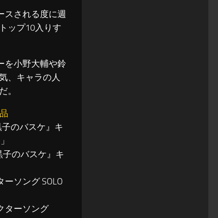
ースされる度に週
トップ10入りす
ーを小野大輔や鈴
気、キャラの人
だ。
作品
『黒子のバスケ』キ
)」
『黒子のバスケ』キ
ーソング SOLO
ラクターソング