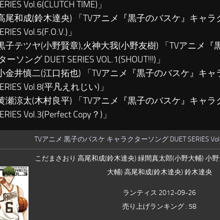
ERIES Vol.6(CLUTCH TIME)」
…高尾和成(鈴木達央) 「TVアニメ『黒子のバスケ』キャ
RIES Vol.5(F.O.V.)」
…黒子テツヤ(小野賢章),火神大我(小野友樹) 「TVアニメ
ソング DUET SERIES VOL.1(SHOUT!!!)」
…小金井慎二(江口拓也) 「TVアニメ『黒子のバスケ』キ
SERIES Vol.8(平凡えれじい)」
…黄瀬涼太(木村良平) 「TVアニメ『黒子のバスケ』キャ
ERIES Vol.3(Perfect Copy？)」
TVアニメ 黒子のバスケ キャラクターソング DUET SERIES Vol
こだまさおり 高尾和成(鈴木達央) 緑間真太郎(小野大輔) 小
大輔) 高尾和成(鈴木達央) 鈴木達央
ランティス 2012-09-26
売り上げランキング : 58