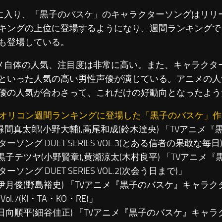
入り、「黒子のバスケ」のキャラクターソングはリリ
キングの上位に登場するようになり、週間ランキングで
も登場している。
自体の人気、注目度は非常に高い。また、キャラクタ
といった人気の高い男性声優が演じている。アニメの人
優の人気が合わさって、これだけの好動向となったよう
8付オリコン週間ランキングに登場した「黒子のバスケ」
…緑間真太郎(小野大輔),高尾和成(鈴木達央) 「TVアニメ
ーソング DUET SERIES VOL.3(とある信者の果敢な毎日
…黒子テツヤ(小野賢章),黄瀬涼太(木村良平) 「TVアニメ
ーソング DUET SERIES VOL.2(次会う日まで)」
…伊月俊(野島裕史) 「TVアニメ『黒子のバスケ』キャラクタ
S Vol.7(KI・TA・KO・RE)」
…日向順平(細谷佳正) 「TVアニメ『黒子のバスケ』キャ