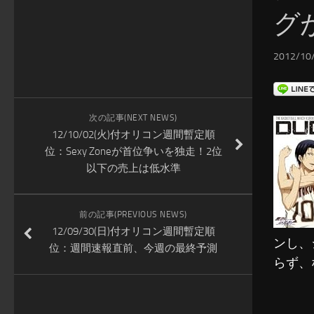
グ
2012/10/
次の記事(NEXT NEWS)
12/10/02(火)付オリコン週間暫定順
位：Sexy Zoneが首位争いを独走！2位
以下の売上は低水準
前の記事(PREVIOUS NEWS)
12/09/30(日)付オリコン週間暫定順
ンし、
位：週間速報直前、今週の最終予測
らず、