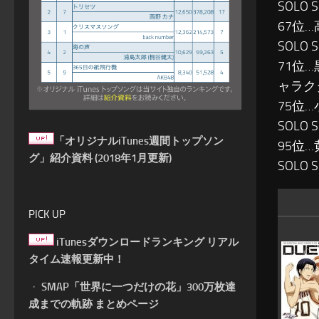
SOLO S
67位
SOLO SE
71位
ャラクター
75位
SOLO 
「オリジナルiTunes週間トップソン
95位
グ」紹介資料 (2018年1月更新)
SOLO S
PICK UP
iTunesダウンロードランキング リアル
タイム速報更新中！
・
SMAP「世界に一つだけの花」300万枚達
成までの軌跡 まとめページ