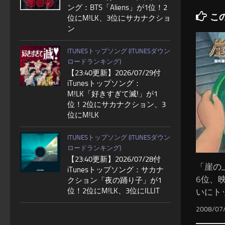
ング：BTS「Aliens」が1位！2
こ
位にM!LK、3位にサカナクショ
ン
ITUNESトップソング (ITUNESダウン
ロードランキング)
【23:40更新】2026/07/29付
iTunesトップソング：
M!LK「好きすぎて滅!」が1
位！2位にサカナクション、3
位にM!LK
ITUNESトップソング (ITUNESダウン
ロードランキング)
【23:40更新】2026/07/28付
「崖の
iTunesトップソング：サカナ
6位、
クション「夜の踊り子」が1
位！2位にM!LK、3位にILLIT
いにト
2008/07