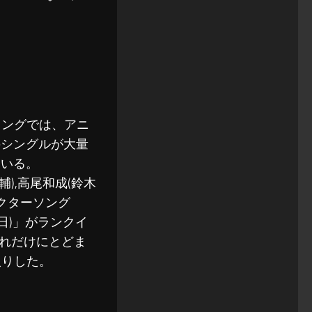
キングでは、アニ
のシングルが大量
ている。
),高尾和成(鈴木
ラクターソング
な毎日)」がランクイ
れだけにとどま
入りした。