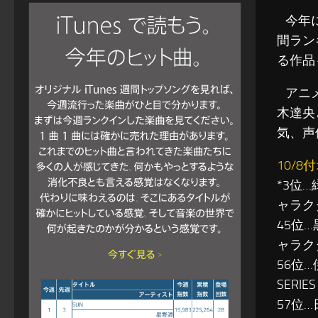
今年に
間ラン
る作品
アニメ
木達央
気、声
10/
*3位
ャラクタ
45位
ャラクタ
56位
SERIE
57位