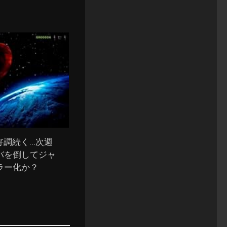
eN好調続く…次週
バを倒してジャ
ラー化か？