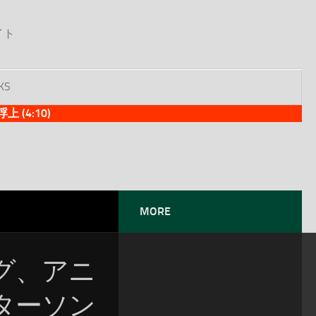
イト
KS
(4:10)
MORE
ング、アニ
ターソン