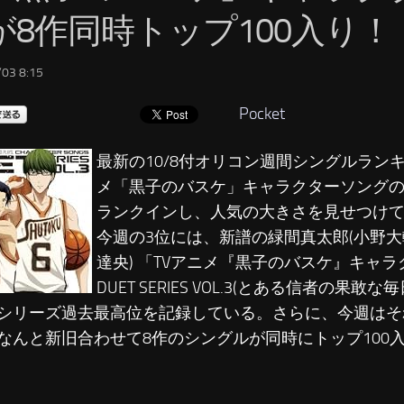
が8作同時トップ100入り！
03 8:15
Pocket
最新の10/8付オリコン週間シングルラン
メ「黒子のバスケ」キャラクターソング
ランクインし、人気の大きさを見せつけ
今週の3位には、新譜の緑間真太郎(小野大輔
達央) 「TVアニメ『黒子のバスケ』キャ
DUET SERIES VOL.3(とある信者の果敢
シリーズ過去最高位を記録している。さらに、今週はそ
なんと新旧合わせて8作のシングルが同時にトップ100