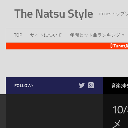
The Natsu Style
iTunesト
TOP
サイトについて
年間ヒット曲ランキング
【iTun
FOLLOW:
音楽(未
1
メ