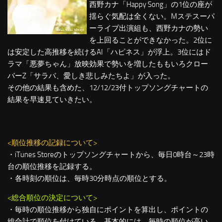
西野カナ「Happy Song」の1位の座が
揺らぐ気配は全くない。Mステスーパ
ーライブ出演組も、西野カナの勢い
を上回ることができなかった。2位に
は安定した高推移を続けるAI「ハピネス」が浮上。3位にはド
ラマ「悪夢ちゃん」放映効果で勢いを増したももいろクロー
バーZ「サラバ、愛しき悲しみたちよ」が入った。
その他の結果も含めた、12/12/23付トップソングチャートの
結果を早速見ていきたい。
<順位推移の記録について>
・iTunes Storeのトップソングチャートから、毎日0時台～23時
台の順位推移を記録する。
・各時刻の順位は、毎時30分時点の順位とする。
<総合順位の決定について>
・毎時の順位推移から独自にポイントを算出し、ポイントの
総合計で順位を付けている。基本的には、毎時の順位が高い