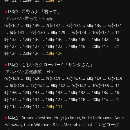
時:132 → 22時:133 →
23時:127
●
130位…西野カナ 「君って」
(アルバム: 君って – Single)
0時:142 → 1時:139 → 2時:137 → 3時:134 → 4時:134 → 5時:131
→ 6時:131 → 7時:130 → 8時:129 → 9時:128 → 10時:132 → 11
時:132 → 12時:134 → 13時:134 → 14時:135 → 15時:132 → 16
時:127 → 17時:127 → 18時:123 → 19時:116 → 20時:117 → 21
時:124 → 22時:124 →
23時:124
●
134位…ももいろクローバーZ 「サンタさん」
(アルバム: 労働讃歌 – EP)
0時:149 → 1時:148 → 2時:149 → 3時:143 → 4時:143 → 5時:145
→ 6時:145 → 7時:142 → 8時:142 → 9時:142 → 10時:136 → 11
時:136 → 12時:133 → 13時:133 → 14時:132 → 15時:134 → 16
時:131 → 17時:131 → 18時:127 → 19時:118 → 20時:114 → 21
時:112 → 22時:111 →
23時:111
●
144位…Amanda Seyfried, Hugh Jackman, Eddie Redmayne, Anne
Hathaway, Colm Wilkinson & Les Miserables Cast 「エピローグ