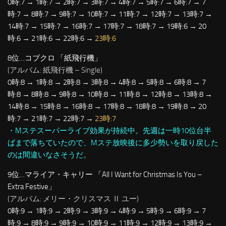
0時:7 → 1時:7 → 2時:7 → 3時:7 → 4時:7 → 5時:7 → 6時:7 → 7
時:7 → 8時:7 → 9時:7 → 10時:7 → 11時:7 → 12時:7 → 13時:7 →
14時:7 → 15時:7 → 16時:7 → 17時:7 → 18時:7 → 19時:6 → 20
時:6 → 21時:6 → 22時:6 →
23時:6
8位…コブクロ 「紙飛行機」
(アルバム: 紙飛行機 – Single)
0時:8 → 1時:8 → 2時:8 → 3時:8 → 4時:8 → 5時:8 → 6時:8 → 7
時:8 → 8時:8 → 9時:8 → 10時:8 → 11時:8 → 12時:8 → 13時:8 →
14時:8 → 15時:8 → 16時:8 → 17時:8 → 18時:8 → 19時:8 → 20
時:7 → 21時:7 → 22時:7 →
23時:7
・Mステスーパーライブ効果が持続中。先週は一時10位台半
ばまで落ちていたので、Mステ放映後に多少勢いを取り戻した
のは間違いなさそうだ。
9位…マライア・キャリー 「All I Want for Christmas Is You –
Extra Festive」
(アルバム: メリー・クリスマス Ⅱ ユー)
0時:9 → 1時:9 → 2時:9 → 3時:9 → 4時:9 → 5時:9 → 6時:9 → 7
時:9 → 8時:9 → 9時:9 → 10時:9 → 11時:9 → 12時:9 → 13時:9 →