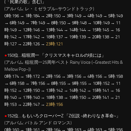
(「民衆の歌」含む)」
(アルバム: レ・ミゼラブル~サウンドトラック)
0時:196 → 1時:184 → 2時:150 → 3時:149 → 4時:149 → 5時:149
→ 6時:149 → 7時:149 → 8時:150 → 9時:148 → 10時:149 → 11
時:149 → 12時:146 → 13時:144 → 14時:144 → 15時:145 → 16
時:142 → 17時:142 → 18時:137 → 19時:139 → 20時:138 → 21
時:127 → 22時:126 →
23時:121
●
150位…稲垣潤一 「クリスマスキャロルの頃には」
(アルバム: 稲垣潤一25周年ベスト Rainy Voice (~Greatest Hits &
Mellow Pop~))
0時:174 → 1時:172 → 2時:156 → 3時:156 → 4時:156 → 5時:158
→ 6時:158 → 7時:156 → 8時:155 → 9時:155 → 10時:152 → 11
時:152 → 12時:150 → 13時:142 → 14時:142 → 15時:141 → 16
時:140 → 17時:140 → 18時:138 → 19時:150 → 20時:141 → 21
時:153 → 22時:147 →
23時:156
●
152位…ももいろクローバーZ 「Z伝説 ~終わりなき革命~」
(アルバム: バトル アンド ロマンス)
0時:160 → 1時:161 → 2時:164 → 3時:163 → 4時:163 → 5時:156