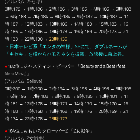
(アルバム: キセキ)
0時:179 → 1時:186 → 2時:186 → 3時:185 → 4時:185 → 5時:183
→ 6時:183 → 7時:184 → 8時:184 → 9時:187 → 10時:187 → 11
時:187 → 12時:183 → 13時:186 → 14時:183 → 15時:183 → 16
時:186 → 17時:186 → 18時:173 → 19時:169 → 20時:173 → 21
時:133 → 22時:130 →
23時:135
・日本テレビ系「エンタの神様」SPにて、ダブルネームが
「キセキ」を横からハモるネタを披露。放映後に急上昇。
●
182位…ジャスティン・ビーバー 「Beauty and a Beat (feat.
Nicki Minaj)」
(アルバム: Believe)
0時:200 → 1時:200 → 2時:194 → 3時:193 → 4時:193 → 5時:195
→ 6時:195 → 7時:188 → 8時:186 → 9時:185 → 10時:181 → 11
時:181 → 12時:178 → 13時:171 → 14時:170 → 15時:170 → 16
時:168 → 17時:168 → 18時:168 → 19時:176 → 20時:169 → 21
時:174 → 22時:178 →
23時:177
●
184位…ももいろクローバーZ 「Z女戦争」
(アルバム: Z女戦争)