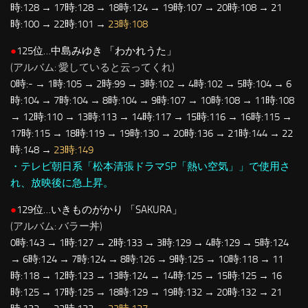
時:128 → 17時:128 → 18時:124 → 19時:107 → 20時:108 → 21
時:100 → 22時:101 →
23時:108
●
125位…中島みゆき 「わかれうた」
(アルバム: 愛していると云ってくれ)
0時:- → 1時:105 → 2時:99 → 3時:102 → 4時:102 → 5時:104 → 6
時:104 → 7時:104 → 8時:104 → 9時:107 → 10時:108 → 11時:108
→ 12時:110 → 13時:113 → 14時:117 → 15時:116 → 16時:115 →
17時:115 → 18時:119 → 19時:130 → 20時:136 → 21時:144 → 22
時:148 →
23時:149
・テレビ朝日系「松本清張ドラマSP「熱い空気」」で使用さ
れ、放映後に急上昇。
●
129位…いきものがかり 「SAKURA」
(アルバム: バラー丼)
0時:143 → 1時:127 → 2時:133 → 3時:129 → 4時:129 → 5時:124
→ 6時:124 → 7時:124 → 8時:126 → 9時:125 → 10時:118 → 11
時:118 → 12時:123 → 13時:124 → 14時:125 → 15時:125 → 16
時:125 → 17時:125 → 18時:129 → 19時:132 → 20時:132 → 21