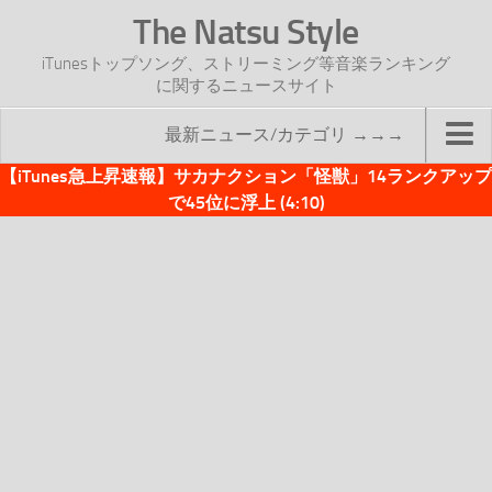
The Natsu Style
iTunesトップソング、ストリーミング等音楽ランキング
に関するニュースサイト
最新ニュース/カテゴリ →→→
【iTunes急上昇速報】サカナクション「怪獣」14ランクアップ
TOP
で45位に浮上 (4:10)
サイトについて
年間ヒット曲ランキング
2016年度特集記事
2017年度特集記事
iTunesトップソング速報
iTunesデイリー
オリジナル週間トップソング
「オリジナルiTunes週間トップソング」紹介資料