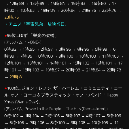
→ 12時:89 → 13時:89 → 14時:84 → 15時:83 → 16時:80 → 17
時:80 → 18時:83 → 19時:84 → 20時:84 → 21時:76 → 22時:76 →
23時:75
・アニメ「宇宙兄弟」放映当日。
●
96位…ゆず 「栄光の架橋」
(アルバム: 1 ~ONE~)
0時:92 → 1時:95 → 2時:97 → 3時:96 → 4時:96 → 5時:99 → 6
時:99 → 7時:99 → 8時:100 → 9時:100 → 10時:103 → 11時:103 →
12時:101 → 13時:101 → 14時:101 → 15時:102 → 16時:101 → 17
時:101 → 18時:103 → 19時:97 → 20時:98 → 21時:84 → 22時:78
→
23時:81
●
100位…ジョン・レノン, ザ・ハーレム・コミュニティ・コー
ル, オノ・ヨーコ & プラスティック・オノ・バンド 「Happy
Xmas (War Is Over)」
(アルバム: Power to the People – The Hits (Remastered))
0時:102 → 1時:104 → 2時:106 → 3時:107 → 4時:107 → 5時:106
→ 6時:106 → 7時:106 → 8時:109 → 9時:108 → 10時:105 → 11