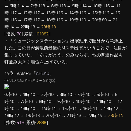
→ 6時:114 → 7時:113 → 8時:113 → 9時:114 → 10時:116 → 11
時:117 → 12時:117 → 13時:116 → 14時:116 → 15時:116 → 16
時:116 → 17時:117 → 18時:116 → 19時:110 → 20時:89 → 21
時:14 → 22時:13 →
23時:13
| 指数:
70
| 累積:
101082
|
・「ミュージックステーション」出演効果で圏外から急浮上
した。この日が解散前最後のMステ出演ということで、注目が
集まっていた。「ありがとう」のみならず、他の関連作品も
軒並み大きく順位を上げている。
14位…VAMPS 「
AHEAD
」
(アルバム: AHEAD – Single)
0時:10 → 1時:10 → 2時:10 → 3時:10 → 4時:10 → 5時:10 → 6
時:10 → 7時:10 → 8時:10 → 9時:10 → 10時:10 → 11時:10 → 12
時:10 → 13時:10 → 14時:11 → 15時:11 → 16時:11 → 17時:12 →
18時:12 → 19時:13 → 20時:13 → 21時:13 → 22時:14 →
23時:14
| 指数:
519
| 累積:
2888
|