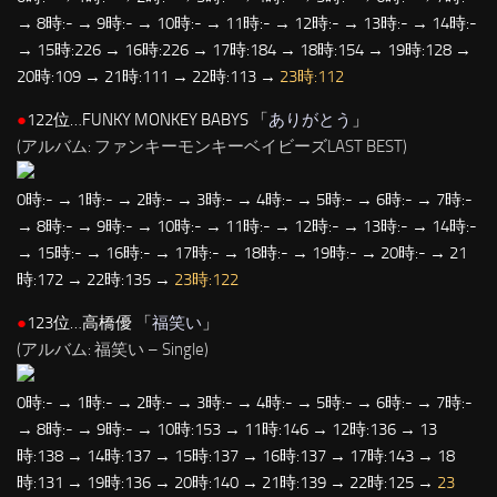
→ 8時:- → 9時:- → 10時:- → 11時:- → 12時:- → 13時:- → 14時:-
→ 15時:226 → 16時:226 → 17時:184 → 18時:154 → 19時:128 →
20時:109 → 21時:111 → 22時:113 →
23時:112
●
122位…FUNKY MONKEY BABYS 「
ありがとう
」
(アルバム: ファンキーモンキーベイビーズLAST BEST)
0時:- → 1時:- → 2時:- → 3時:- → 4時:- → 5時:- → 6時:- → 7時:-
→ 8時:- → 9時:- → 10時:- → 11時:- → 12時:- → 13時:- → 14時:-
→ 15時:- → 16時:- → 17時:- → 18時:- → 19時:- → 20時:- → 21
時:172 → 22時:135 →
23時:122
●
123位…高橋優 「
福笑い
」
(アルバム: 福笑い – Single)
0時:- → 1時:- → 2時:- → 3時:- → 4時:- → 5時:- → 6時:- → 7時:-
→ 8時:- → 9時:- → 10時:153 → 11時:146 → 12時:136 → 13
時:138 → 14時:137 → 15時:137 → 16時:137 → 17時:143 → 18
時:131 → 19時:136 → 20時:140 → 21時:139 → 22時:125 →
23