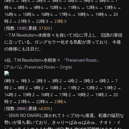
0時:4 → 1時:4 → 2時:4 → 3時:4 → 4時:4 → 5時:4 → 6時:4 → 7
時:4 → 8時:4 → 9時:4 → 10時:4 → 11時:4 → 12時:4 → 13時:4 →
14時:4 → 15時:4 → 16時:4 → 17時:4 → 18時:4 → 19時:4 → 20
時:2 → 21時:3 → 22時:3 →
23時:3
| 指数:
1338
| 累積:
37300
|
・T.M.Revolution×水樹奈々を抜いて3位に浮上し、旧譜の筆頭
に立っている。ロングセラー化する気配が漂っており、今後
の推移にも注目だ。
4位…T.M.Revolution×水樹奈々 「
Preserved Roses
」
(アルバム: Preserved Roses – Single)
0時:3 → 1時:3 → 2時:3 → 3時:2 → 4時:2 → 5時:2 → 6時:2 → 7
時:2 → 8時:2 → 9時:2 → 10時:2 → 11時:2 → 12時:2 → 13時:2 →
14時:2 → 15時:2 → 16時:2 → 17時:2 → 18時:2 → 19時:2 → 20
時:3 → 21時:4 → 22時:4 →
23時:4
| 指数:
2866
| 累積:
46305
|
・SEKAI NO OWARIに抜かれてトップ3から後退。初週の猛烈な
勢いが落ち着いており、きゃりーぱみゅぱみゅ、ナオト・イ