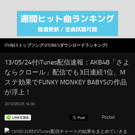
注目カテゴリ
オリジナルiTunes週間トップソング
音楽業界
SMAP
ITUNESトップソング (ITUNESダウンロードランキング)
AKB48
RSS
13/05/24付iTunes配信速報：AKB48「さよ
ならクロール」配信でも3日連続1位、M
LINKS
ステ効果でFUNKY MONKEY BABYSの作品
が浮上！
2013/05/25 14:30
Pocket
13/05/24付のiTunes配信チャートの結果をまとめていきま