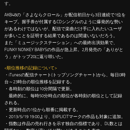
す。
AKB48の「さよならクロール」が配信初日から3日連続で1位を
キープ。握手券が付属するCDシングルのように爆発的な勢い
があるわけではないが、配信で楽曲だけ手に入れたいユーザ
が多いことを証明する結果であるのは間違いないだろう。
また「ミュージックステーション」への最終出演効果で、
FUNKY NONKEY BABYSの作品が急上昇。2月発売の「ありがと
う」がトップ20に返り咲いた。
<順位推移の記録について>
・iTunesの配信チャート(トップソングチャート)から、毎日0時
台～23時台の順位推移を記録する。
・各時刻の順位は10分間隔で更新。
最終的に、毎時50分時点の順位が各時刻の順位として記録
される。
・更新時点の1位から順番に掲載する。
・2013/5/19 19:00より、EXPLICITマークの作品も対象に追加。
・指数は作品の売れ行きを示す独自の指標であり、DL数とは