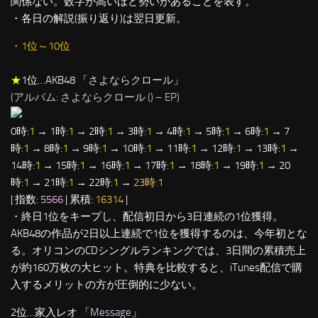
関係ない。数字が高いほど勢いがあることを表す。
・各日の解説(振り返り)は翌日更新。
・1位～10位
★
1位…AKB48 「
さよならクロール
」
(アルバム: さよならクロール (
) – EP)
0時:
1
→ 1時:
1
→ 2時:
1
→ 3時:
1
→ 4時:
1
→ 5時:
1
→ 6時:
1
→ 7
時:
1
→ 8時:
1
→ 9時:
1
→ 10時:
1
→ 11時:
1
→ 12時:
1
→ 13時:
1
→
14時:
1
→ 15時:
1
→ 16時:
1
→ 17時:
1
→ 18時:
1
→ 19時:
1
→ 20
時:
1
→ 21時:
1
→ 22時:
1
→
23時:
1
| 指数:
5566
| 累積:
16314
|
・終日1位をキープし、配信初日から3日連続の1位獲得。
AKB48の作品が2日以上連続で1位を獲得するのは、今年初とな
る。オリコンのCDシングルランキングでは、3日間の累積売上
が約160万枚の大ヒット。特典を比較すると、iTunes配信で購
入するメリットの方が圧倒的に少ない。
2位…家入レオ 「
Message
」