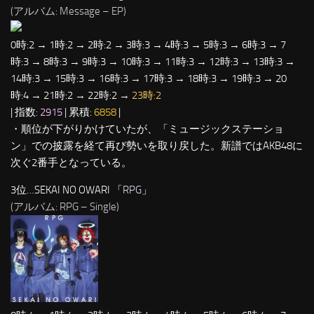
(アルバム: Message – EP)
0時:2 → 1時:2 → 2時:2 → 3時:3 → 4時:3 → 5時:3 → 6時:3 → 7
時:3 → 8時:3 → 9時:3 → 10時:3 → 11時:3 → 12時:3 → 13時:3 →
14時:3 → 15時:3 → 16時:3 → 17時:3 → 18時:3 → 19時:3 → 20
時:4 → 21時:2 → 22時:2 →
23時:2
| 指数:
2915
| 累積:
6858
|
・順位が下がりかけていたが、「ミュージックステーショ
ン」での披露を経て再び勢いを取り戻した。新譜ではAKB48に
次ぐ2番手となっている。
3位…SEKAI NO OWARI 「
RPG
」
(アルバム: RPG – Single)