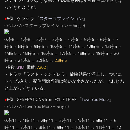
ンティライミのような勢いでDL数を伸ばす可能性は小さくな
ってきたようだ。
●
5位…ケラケラ 「
スターラブレイション
」
(アルバム: スターラブレイション – Single)
0時:8 → 1時:8 → 2時:7 → 3時:6 → 4時:6 → 5時:6 → 6時:6 → 7
時:6 → 8時:6 → 9時:6 → 10時:6 → 11時:6 → 12時:6 → 13時:5 →
14時:5 → 15時:5 → 16時:5 → 17時:5 → 18時:5 → 19時:5 → 20
時:5 → 21時:5 → 22時:5 →
23時:5
| 指数:
818
| 累積:
7262
|
・ドラマ「ラスト・シンデレラ」放映効果で浮上し、ついに
トップ5入り。配信開始当初は勢いが小さかったが、じわじわ
と上がってきている。
●
6位…GENERATIONS from EXILE TRIBE 「
Love You More
」
(アルバム: Love You More – Single)
0時:11 → 1時:11 → 2時:11 → 3時:11 → 4時:11 → 5時:11 → 6
時:11 → 7時:11 → 8時:11 → 9時:11 → 10時:11 → 11時:11 → 12