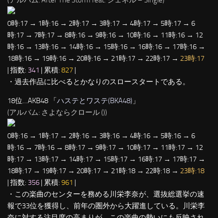
0時:17 → 1時:16 → 2時:17 → 3時:17 → 4時:17 → 5時:17 → 6
時:17 → 7時:17 → 8時:16 → 9時:16 → 10時:16 → 11時:16 → 12
時:16 → 13時:16 → 14時:16 → 15時:16 → 16時:16 → 17時:16 →
18時:16 → 19時:16 → 20時:16 → 21時:17 → 22時:17 →
23時:17
| 指数:
341
| 累積:
827
|
・過去作品に比べるとかなりのスロースタートである。
18位…AKB48 「
ハステとワステ(BKA48)
」
(アルバム: さよならクロール (
))
0時:16 → 1時:17 → 2時:16 → 3時:16 → 4時:16 → 5時:16 → 6
時:16 → 7時:16 → 8時:17 → 9時:17 → 10時:17 → 11時:17 → 12
時:17 → 13時:17 → 14時:17 → 15時:17 → 16時:17 → 17時:17 →
18時:17 → 19時:17 → 20時:17 → 21時:18 → 22時:18 →
23時:18
| 指数:
356
| 累積:
961
|
・この楽曲のセンターを務める川栄李奈が、選抜総選挙の速
報で33位を獲得し、前年の圏外から大躍進している。川栄李
奈に対する注目度の高まりが、この楽曲の勢いにも反映され