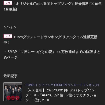
「オリジナルiTunes週間トップソング」紹介資料 (2018年
1月更新)
PICK UP
iTunesダウンロードランキング リアルタイム速報更新
中！
・
SMAP「世界に一つだけの花」300万枚達成までの軌跡 まと
めページ
最新記事
ITUNESトップソング (ITUNESダウンロードランキング)
【4:00更新】2026/08/01付iTunesトップソン
グ：BTS「Aliens」が1位！2位にサカナクショ
ン、3位にM!LK