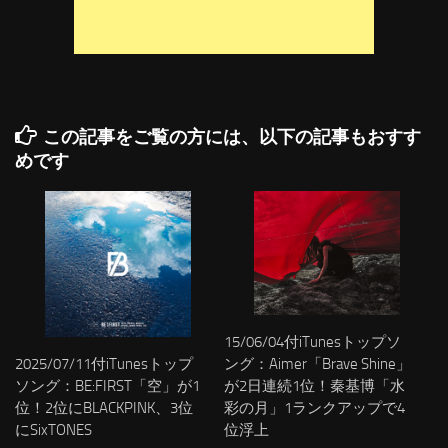
この記事をご覧の方には、以下の記事もおすす
めです
15/06/04付iTunesトップソ
2025/07/11付iTunesトップ
ング：Aimer「Brave Shine」
ソング：BE:FIRST「空」が1
が2日連続1位！秦基博「水
位！2位にBLACKPINK、3位
彩の月」1ランクアップで4
にSixTONES
位浮上