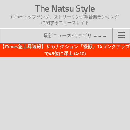
The Natsu Style
iTunesトップソング、ストリーミング等音楽ランキング
に関するニュースサイト
最新ニュース/カテゴリ →→→
【iTunes急上昇速報】サカナクション「怪獣」14ランクアップ
TOP
で45位に浮上 (4:10)
サイトについて
年間ヒット曲ランキング
2016年度特集記事
2017年度特集記事
iTunesトップソング速報
iTunesデイリー
オリジナル週間トップソング
「オリジナルiTunes週間トップソング」紹介資料