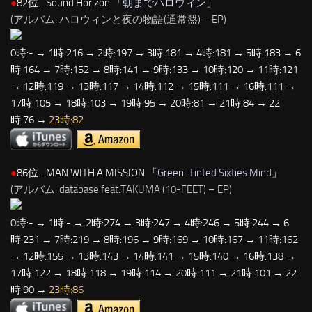
●
82位…Sound Horizon 「
朝までハロウィン
」
(アルバム: ハロウィンと夜の物語(通常盤) – EP)
0時:- → 1時:216 → 2時:197 → 3時:181 → 4時:181 → 5時:183 → 6
時:164 → 7時:152 → 8時:141 → 9時:133 → 10時:120 → 11時:121
→ 12時:119 → 13時:117 → 14時:112 → 15時:111 → 16時:111 →
17時:105 → 18時:103 → 19時:95 → 20時:81 → 21時:84 → 22
時:76 →
23時:82
●
86位…MAN WITH A MISSION 「
Green-Tinted Sixties Mind
」
(アルバム: database feat.TAKUMA (10-FEET) – EP)
0時:- → 1時:- → 2時:274 → 3時:247 → 4時:246 → 5時:244 → 6
時:231 → 7時:219 → 8時:196 → 9時:169 → 10時:167 → 11時:162
→ 12時:155 → 13時:143 → 14時:141 → 15時:140 → 16時:138 →
17時:122 → 18時:118 → 19時:114 → 20時:111 → 21時:101 → 22
時:90 →
23時:86