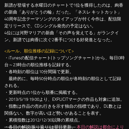
新譜が登場する水曜日のチャートで1位を獲得したのは、絢香
の新曲「ありがとうの輪」だった。「ネスレ キットカット」
40周年記念テーマソングのタイアップが付く今作は、配信限
定リリースで、CDシングル発売の予定はない。
4位には河野マリアの新曲「その声を覚えてる」がランクイ
ン。新譜では絢香に次ぐ2番手につける好発進となった。
<ルール、順位推移の記録について>
・iTunesの配信チャート(トップソングチャート)から、毎日0時
台～23時台の順位推移を記録する。
・各時刻の順位は10分間隔で更新。
最終的に、毎時50分時点の順位が各時刻の順位として記録
される。
・更新時点の1位から順番に掲載する。
・2013/5/19 19:00より、EXPLICITマークの作品も対象に追加。
・指数は作品の売れ行きを示す独自の指標であり、DL数とは
関係ない。数字が高いほど勢いがあることを表す。
・累積指数は2012/12/30以降の累積点。
・各日の解説(振り返り)は翌日更新。
本日の解説は都合により