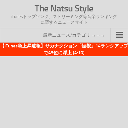
The Natsu Style
iTunesトップソング、ストリーミング等音楽ランキング
に関するニュースサイト
最新ニュース/カテゴリ →→→
【iTunes急上昇速報】サカナクション「怪獣」14ランクアップ
TOP
で45位に浮上 (4:10)
サイトについて
年間ヒット曲ランキング
2016年度特集記事
2017年度特集記事
iTunesトップソング速報
iTunesデイリー
オリジナル週間トップソング
「オリジナルiTunes週間トップソング」紹介資料