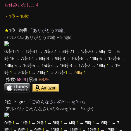
お休みいたします。
・1位～10位
★
1位…絢香 「
ありがとうの輪
」
(アルバム: ありがとうの輪 – Single)
0時:121 → 1時:31 → 2時:22 → 3時:21 → 4時:20 → 5時:20 → 6
時:16 → 7時:12 → 8時:8 → 9時:8 → 10時:8 → 11時:6 → 12時:6 →
13時:5 → 14時:5 → 15時:4 → 16時:3 → 17時:2 → 18時:
1
→ 19
時:
1
→ 20時:
1
→ 21時:
1
→ 22時:
1
→
23時:
1
| 指数:
6829
| 累積:
6829
|
2位…E-girls 「
ごめんなさいのKissing You
」
(アルバム: ごめんなさいのKissing You – Single)
0時:
1
→ 1時:
1
→ 2時:
1
→ 3時:
1
→ 4時:
1
→ 5時:
1
→ 6時:
1
→ 7
時:
1
→ 8時:
1
→ 9時:
1
→ 10時:
1
→ 11時:
1
→ 12時:
1
→ 13時:
1
→