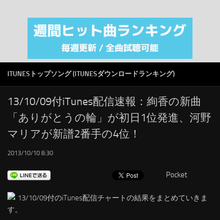
注目カテゴリ
オリジナルiTunes週間トップソング
音楽業界
SMAP
ITUNESトップソング (ITUNESダウンロードランキング)
AKB48
RSS
13/10/09付iTunes配信速報：絢香の新曲
「ありがとうの輪」が初日1位発進、河野
LINKS
マリアが新譜2番手の4位！
2013/10/10 8:30
Pocket
13/10/09付のiTunes配信チャートの結果をまとめていきま
す。