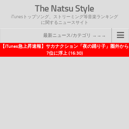
The Natsu Style
iTunesトップソング、ストリーミング等音楽ランキング
に関するニュースサイト
最新ニュース/カテゴリ →→→
【iTunes急上昇速報】サカナクション「夜の踊り子」圏外から
TOP
7位に浮上 (16:30)
サイトについて
年間ヒット曲ランキング
2016年度特集記事
2017年度特集記事
iTunesトップソング速報
iTunesデイリー
オリジナル週間トップソング
「オリジナルiTunes週間トップソング」紹介資料