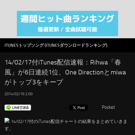
注目カテゴリ
オリジナルiTunes週間トップソング
音楽業界
SMAP
ITUNESトップソング (ITUNESダウンロードランキング)
AKB48
RSS
14/02/17付iTunes配信速報：Rihwa「春
風」が6日連続1位、One Directionとmiwa
LINKS
がトップ3をキープ
2014/02/19 2:00
Pocket
14/02/17付のiTunes配信チャートの結果をまとめていきま
す。