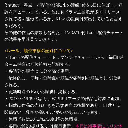
Rihwaの「春風」が配信開始以来の連続1位を6日に伸ばし、好
調をアピールしている。他にもドラマ主題歌が多くリリース
されて名を連ねているが、Rihwaの動向は突出していると言え
るだろう。
その他の作品の結果も含めた、14/02/17付iTunes配信チャート
の結果を早速見ていきたい。
<ルール、順位推移の記録について>
・iTunesの配信チャート(トップソングチャート)から、毎日0時
台～23時台の順位推移を記録する。
・各時刻の順位は10分間隔で更新。
最終的に、毎時50分時点の順位が各時刻の順位として記録
される。
・更新時点の1位から順番に掲載する。
・2013/5/19 19:00より、EXPLICITマークの作品も対象に追加。
・指数は作品の売れ行きを示す独自の指標であり、DL数とは
関係ない。数字が高いほど勢いがあることを表す。
・累積指数は2012/12/30以降の累積点。
・各日の解説(振り返り)は翌日更新。
本日は諸事情によりお休