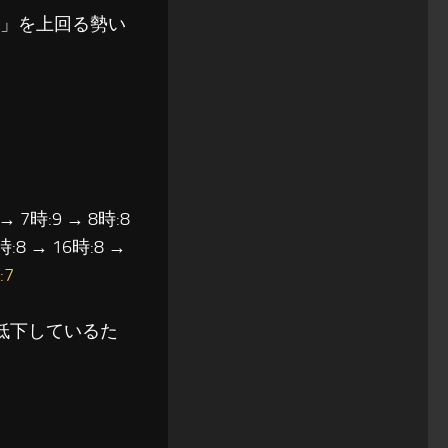
ー」を上回る勢い
 → 7時:9 → 8時:8
時:8 → 16時:8 →
:7
低下しているた