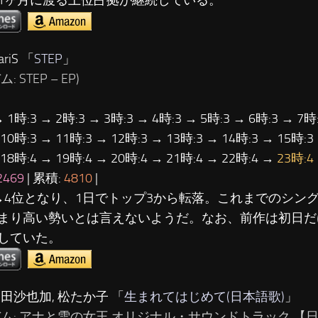
riS 「
STEP
」
: STEP – EP)
→ 1時:3 → 2時:3 → 3時:3 → 4時:3 → 5時:3 → 6時:3 → 7時:
 10時:3 → 11時:3 → 12時:3 → 13時:3 → 14時:3 → 15時:3
 18時:4 → 19時:4 → 20時:4 → 21時:4 → 22時:4 →
23時:4
2469
| 累積:
4810
|
→4位となり、1日でトップ3から転落。これまでのシン
まり高い勢いとは言えないようだ。なお、前作は初日だけで
していた。
神田沙也加, 松たか子 「
生まれてはじめて(日本語歌)
」
バム: アナと雪の女王 オリジナル・サウンドトラック 【日