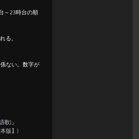
時台～23時台の順
れる。
関係ない。数字が
語歌)
」
本版】)