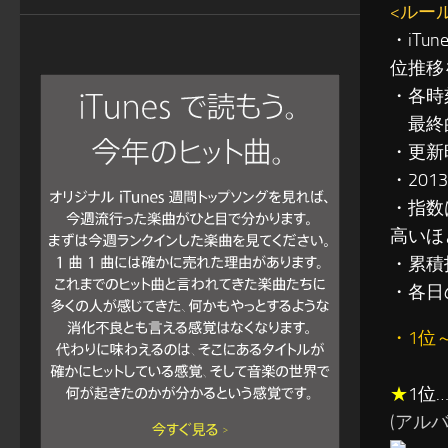
<ルー
・iT
位推移
・各時
最終的
・更新
・201
・指数
高いほ
・累積指
・各日
・1位
★
1位
(アル