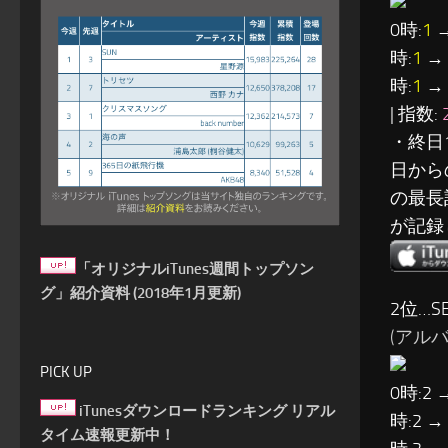
0時:
1
→
時:
1
→ 
時:
1
→ 
| 指数:
・終日
日から
の最長
が記録
「オリジナルiTunes週間トップソン
グ」紹介資料 (2018年1月更新)
2位…SE
(アルバム
PICK UP
0時:2 
iTunesダウンロードランキング リアル
時:2 →
タイム速報更新中！