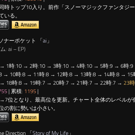
同時トップ10入り。前作「スノーマジックファンタジ
ている。
…ソナーポケット 「
ai
」
 ai – EP)
 → 1時:10 → 2時:10 → 3時:10 → 4時:10 → 5時:9 → 6時:9
8 → 10時:8 → 11時:8 → 12時:8 → 13時:8 → 14時:8 → 15
 → 18時:8 → 19時:7 → 20時:7 → 21時:7 → 22時:7 →
23時
755
| 累積:
1195
|
位→7位となり、最高位を更新。チャート全体のレベルが
位の割に勢いは小さい。
 Direction 「
Story of My Life
」