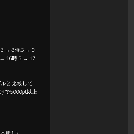
3 → 8時:3 → 9
 → 16時:3 → 17
グルと比較して
5000pt以上
本版】)