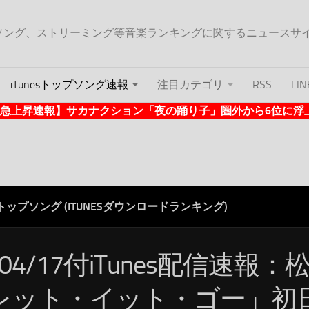
ップソング、ストリーミング等音楽ランキングに関するニュースサ
iTunesトップソング速報
注目カテゴリ
RSS
LIN
nes急上昇速報】サカナクション「夜の踊り子」圏外から6位に浮上 (1
ESトップソング (ITUNESダウンロードランキング)
/04/17付iTunes配信速報
レット・イット・ゴー」初日