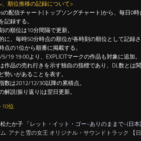
ル、順位推移の記録について>
unesの配信チャート(トップソングチャート)から、毎日0
を記録する。
刻の順位は10分間隔で更新。
に、毎時50分時点の順位が各時刻の順位として記録さ
時点の1位から順番に掲載する。
3/5/19 19:00より、EXPLICITマークの作品も対象に追加。
は作品の売れ行きを示す独自の指標であり、DL数とは
ど勢いがあることを表す。
数は2012/12/30以降の累積点。
の解説(振り返り)は翌日更新。
～10位
…松たか子 「
レット・イット・ゴー~ありのままで~(日本
バム: アナと雪の女王 オリジナル・サウンドトラック 【日