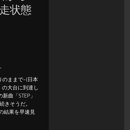
走状態
す。
のままで~(日本
」の大台に到達し
Sの新曲「STEP」
続きそうだ。
ートの結果を早速見