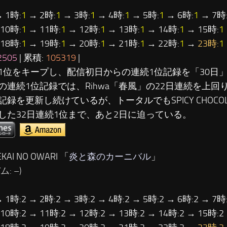
 1時:
1
→ 2時:
1
→ 3時:
1
→ 4時:
1
→ 5時:
1
→ 6時:
1
→ 7時
10時:
1
→ 11時:
1
→ 12時:
1
→ 13時:
1
→ 14時:
1
→ 15時:
1
18時:
1
→ 19時:
1
→ 20時:
1
→ 21時:
1
→ 22時:
1
→
23時:
1
2505
| 累積:
105319
|
1位をキープし、配信初日からの連続1位記録を「30日
の連続1位記録では、Rihwa「春風」の22日連続を上回
記録を更新し続けているが、トータルでもSPICY CHOCO
した32日連続1位まで、あと2日に迫っている。
KAI NO OWARI 「
炎と森のカーニバル
」
: –)
→ 1時:2 → 2時:2 → 3時:2 → 4時:2 → 5時:2 → 6時:2 → 7時:
 10時:2 → 11時:2 → 12時:2 → 13時:2 → 14時:2 → 15時:2