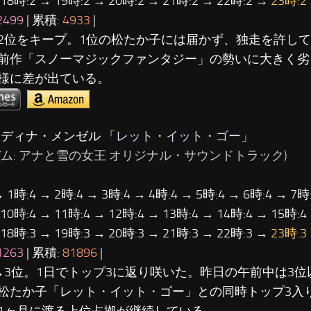
 18時:2 → 19時:2 → 20時:2 → 21時:2 → 22時:2 →
23時:2
2499
| 累積:
4933
|
2位をキープ。1位の松たか子には届かず、独走を許して
前作「スノーマジックファンタジー」の勢いに大きく劣
様に差が出ている。
イディナ・メンゼル 「
レット・イット・ゴー
」
バム: アナと雪の女王 オリジナル・サウンドトラック)
→ 1時:4 → 2時:4 → 3時:4 → 4時:4 → 5時:4 → 6時:4 → 7時:
 10時:4 → 11時:4 → 12時:4 → 13時:4 → 14時:4 → 15時:4
 18時:3 → 19時:3 → 20時:3 → 21時:3 → 22時:3 →
23時:3
1263
| 累積:
81896
|
→3位。1日でトップ3に返り咲いた。昨日の午前中は3
松たか子「レット・イット・ゴー」との同時トップ3入り
1ヶ月に渡る上位占拠が継続している。