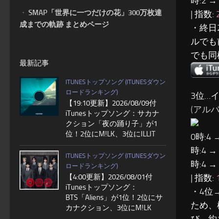
時:2 →
・
SMAP「世界に一つだけの花」300万枚達
| 指数:
成までの軌跡 まとめページ
・終日
ルでも
でも同
最新記事
ITUNESトップソング (ITUNESダウン
ロードランキング)
3位…
【19:10更新】2026/08/09付
(アル
iTunesトップソング：サカナ
クション「夜の踊り子」が1
位！2位にM!LK、3位にILLIT
0時:4 
時:4 →
ITUNESトップソング (ITUNESダウン
時:4 →
ロードランキング)
| 指数:
【4:00更新】2026/08/01付
iTunesトップソング：
・4位
BTS「Aliens」が1位！2位にサ
ため、
カナクション、3位にM!LK
び、約