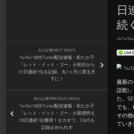
日
続
2014/04/
次の記事(NEXT NEWS)
14/04/18付iTunes配信速報：松たか子
「レット・イット・ゴー」が初日から
14
31日連続1位を記録、丸1ヶ月に渡る天
下に！
最新の
語歌)
た。SE
前の記事(PREVIOUS NEWS)
14/04/16付iTunes配信速報：松たか子
でも、
「レット・イット・ゴー」が新譜抑え
その他
29日連続1位獲得！セカオワ、ClariSも
ていき
記録止められず