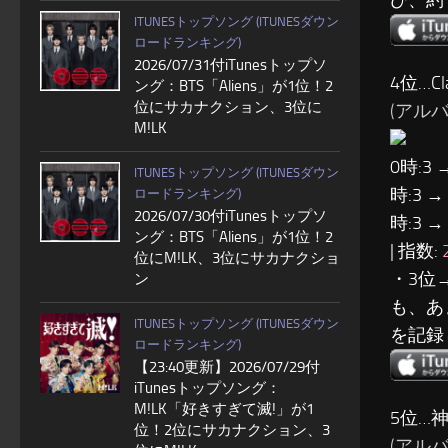
ITUNESトップソング (ITUNESダウン
ロードランキング)
2026/07/31付iTunesトップソ
4位…Cla
ング：BTS「Aliens」が1位！2
位にサカナクション、3位に
(アルバム
M!LK
0時:3 
ITUNESトップソング (ITUNESダウン
時:3 →
ロードランキング)
2026/07/30付iTunesトップソ
時:3 →
ング：BTS「Aliens」が1位！2
| 指数:
位にM!LK、3位にサカナクショ
・3位
ン
も、あ
ITUNESトップソング (ITUNESダウン
を記録
ロードランキング)
【23:40更新】2026/07/29付
iTunesトップソング：
M!LK「好きすぎて滅!」が1
5位…
位！2位にサカナクション、3
(アル