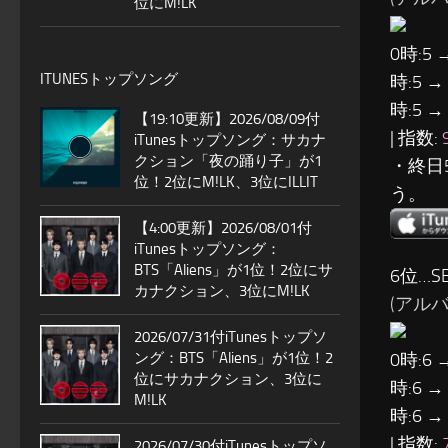
位にM!LK
0時:5 
ITUNESトップソング
時:5 →
時:5 →
【19:10更新】2026/08/09付
| 指数:
iTunesトップソング：サカナ
クション「夜の踊り子」が1
・終日
位！2位にM!LK、3位にILLIT
う。
【4:00更新】2026/08/01付
iTunesトップソング：
BTS「Aliens」が1位！2位にサ
6位…SE
カナクション、3位にM!LK
(アルバム:
2026/07/31付iTunesトップソ
ング：BTS「Aliens」が1位！2
0時:6 
位にサカナクション、3位に
時:6 →
M!LK
時:6 →
| 指数:
2026/07/30付iTunesトップソ