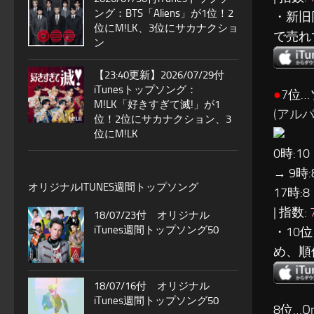
ング：BTS「Aliens」が1位！2
・新旧
位にM!LK、3位にサカナクショ
で売れ
ン
【23:40更新】2026/07/29付
iTunesトップソング：
●
7位
M!LK「好きすぎて滅!」が1
(アルバム:
位！2位にサカナクション、3
位にM!LK
0時:10
→ 9時:
オリジナルITUNES週間トップソング
17時:8
| 指数:
18/07/23付 オリジナル
iTunes週間トップソング50
・10
め、順
18/07/16付 オリジナル
iTunes週間トップソング50
8位…One