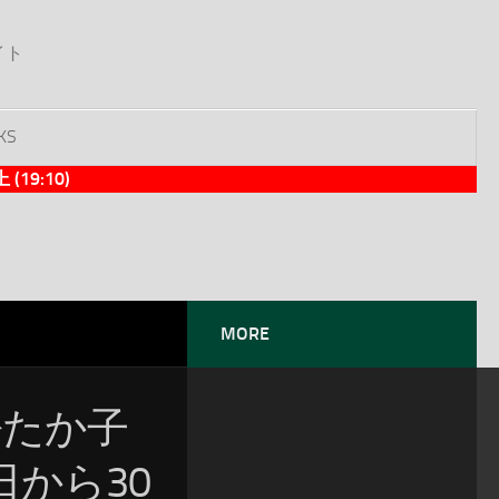
イト
KS
9:10)
MORE
：松たか子
から30