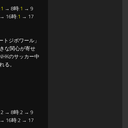
:
1
→ 8時:
1
→ 9
→ 16時:
1
→ 17
コートジボワール」
きな関心が寄せ
NHKのサッカー中
れる。
2 → 8時:2 → 9
 → 16時:2 → 17