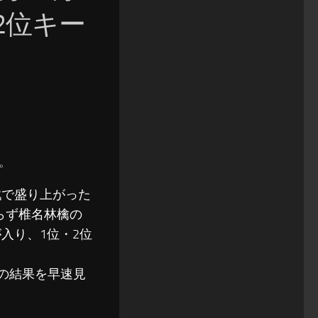
2位キー
す。
」戦で盛り上がった
らず椎名林檎の
が入り、1位・2位
ートの結果を早速見