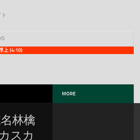
イト
KS
(4:10)
MORE
：椎名林檎
ウカスカ