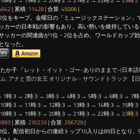
 18時:2 → 19時:2 → 20時:2 → 21時:2 → 22時:2 →
23時:2
4642
| 累積:
11428
| 合算:
45006
|
2位をキープ。金曜日の「ミュージックステーション」
ッカーの日本戦の影響もあり、高い勢いを維持している
サッカーの関連曲が1位・2位を占め、ワールドカップ
となった。
松たか子 「
レット・イット・ゴー~ありのままで~(日本語
バム: アナと雪の女王 オリジナル・サウンドトラック 【日
→ 1時:3 → 2時:3 → 3時:3 → 4時:3 → 5時:3 → 6時:3 → 7時:
 10時:3 → 11時:3 → 12時:3 → 13時:3 → 14時:3 → 15時:3
 18時:3 → 19時:3 → 20時:3 → 21時:3 → 22時:3 →
23時:3
1893
| 累積:
230233
| 合算:
256729
|
3位。配信初日からの連続トップ10入りは89日となり、
日とした。