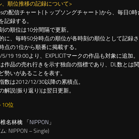
ル、順位推移の記録について>
unesの配信チャート(トップソングチャート)から、毎日0
を記録する。
刻の順位は10分間隔で更新。
に、毎時50分時点の順位が各時刻の順位として記録さ
時点の1位から順番に掲載する。
3/5/19 19:00より、EXPLICITマークの作品も対象に追加。
は作品の売れ行きを示す独自の指標であり、DL数とは
ど勢いがあることを表す。
数は2012/12/30以降の累積点。
の解説(振り返り)は翌日更新。
～10位
…椎名林檎 「
NIPPON
」
 NIPPON – Single)