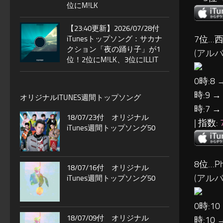
位にM!LK
【23:40更新】2026/07/28付
7位…西
iTunesトップソング：サカナ
クション「夜の踊り子」が1
(アルバム:
位！2位にM!LK、3位にILLIT
0時:8 
時:9 →
オリジナルITUNES週間トップソング
時:7 →
18/07/23付 オリジナル
| 指数:
iTunes週間トップソング50
8位…Pha
18/07/16付 オリジナル
(アルバム:
iTunes週間トップソング50
0時:10
18/07/09付 オリジナル
時:10 