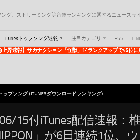
ップソング、ストリーミング等音楽ランキングに関するニュースサ
iTunesトップソング速報
注目カテゴリ
RSS
LIN
es急上昇速報】サカナクション「怪獣」14ランクアップで45位に浮上 
ESトップソング (ITUNESダウンロードランキング)
/06/15付iTunes配信速報
NIPPON」が6日連続1位、