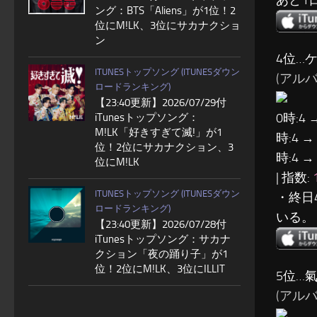
ング：BTS「Aliens」が1位！2
位にM!LK、3位にサカナクショ
ン
4位…
ITUNESトップソング (ITUNESダウン
(アルバム:
ロードランキング)
【23:40更新】2026/07/29付
0時:4 
iTunesトップソング：
M!LK「好きすぎて滅!」が1
時:4 →
位！2位にサカナクション、3
時:4 →
位にM!LK
| 指数:
ITUNESトップソング (ITUNESダウン
・終日
ロードランキング)
いる。
【23:40更新】2026/07/28付
iTunesトップソング：サカナ
クション「夜の踊り子」が1
位！2位にM!LK、3位にILLIT
5位…
(アルバム