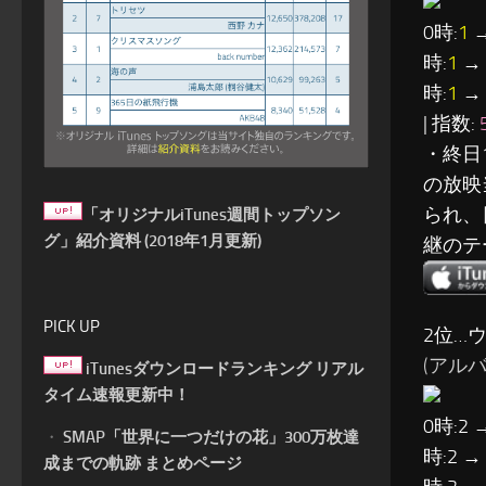
0時:
1
→
時:
1
→ 
時:
1
→ 
| 指数:
・終日
の放映
られ、
「オリジナルiTunes週間トップソン
グ」紹介資料 (2018年1月更新)
継のテ
PICK UP
2位…
(アルバム
iTunesダウンロードランキング リアル
タイム速報更新中！
0時:2 
・
SMAP「世界に一つだけの花」300万枚達
時:2 →
成までの軌跡 まとめページ