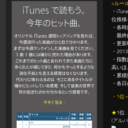
<ルー
・iT
位推移
・各時
最終的
・更新
・201
・指数
高いほ
・累積指
・各日
・1位
★
1位
(アルバム: