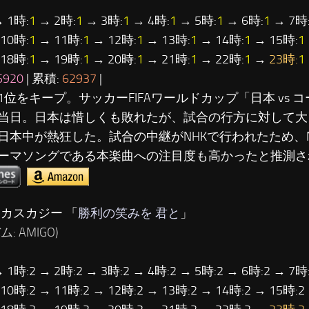
 1時:
1
→ 2時:
1
→ 3時:
1
→ 4時:
1
→ 5時:
1
→ 6時:
1
→ 7時
10時:
1
→ 11時:
1
→ 12時:
1
→ 13時:
1
→ 14時:
1
→ 15時:
1
18時:
1
→ 19時:
1
→ 20時:
1
→ 21時:
1
→ 22時:
1
→
23時:
1
5920
| 累積:
62937
|
1位をキープ。サッカーFIFAワールドカップ「日本 vs 
当日。日本は惜しくも敗れたが、試合の行方に対して大
日本中が熱狂した。試合の中継がNHKで行われたため、
ーマソングである本楽曲への注目度も高かったと推測さ
ウカスカジー 「
勝利の笑みを 君と
」
: AMIGO)
→ 1時:2 → 2時:2 → 3時:2 → 4時:2 → 5時:2 → 6時:2 → 7時:
 10時:2 → 11時:2 → 12時:2 → 13時:2 → 14時:2 → 15時:2