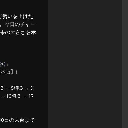
で勢いを上げた
。今日のチャー
効果の大きさを示
歌)
」
本版】)
3 → 8時:3 → 9
 → 16時:3 → 17
90日の大台まで