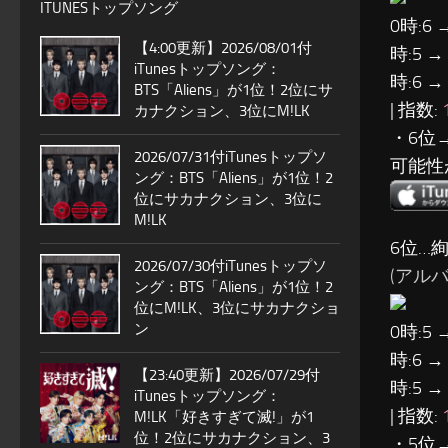
ITUNESトップソング
0時:6 
【4:00更新】2026/08/01付
時:5 →
iTunesトップソング：
時:6 →
BTS「Aliens」が1位！2位にサ
| 指数:
カナクション、3位にM!LK
・6位
2026/07/31付iTunesトップソ
可能性
ング：BTS「Aliens」が1位！2
位にサカナクション、3位に
M!LK
6位…絢
2026/07/30付iTunesトップソ
(アルバム
ング：BTS「Aliens」が1位！2
位にM!LK、3位にサカナクショ
ン
0時:5 
時:6 →
【23:40更新】2026/07/29付
時:5 →
iTunesトップソング：
| 指数:
M!LK「好きすぎて滅!」が1
位！2位にサカナクション、3
・5位