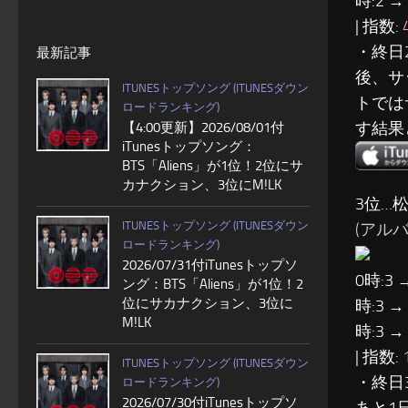
時:2 →
| 指数:
・終日
最新記事
後、サ
ITUNESトップソング (ITUNESダウン
トでは
ロードランキング)
す結果
【4:00更新】2026/08/01付
iTunesトップソング：
BTS「Aliens」が1位！2位にサ
カナクション、3位にM!LK
3位…
ITUNESトップソング (ITUNESダウン
(アル
ロードランキング)
2026/07/31付iTunesトップソ
0時:3 
ング：BTS「Aliens」が1位！2
位にサカナクション、3位に
時:3 →
M!LK
時:3 →
| 指数:
ITUNESトップソング (ITUNESダウン
・終日
ロードランキング)
2026/07/30付iTunesトップソ
あと1