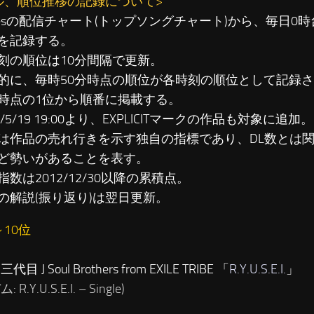
ル、順位推移の記録について>
unesの配信チャート(トップソングチャート)から、毎日0
を記録する。
刻の順位は10分間隔で更新。
に、毎時50分時点の順位が各時刻の順位として記録さ
時点の1位から順番に掲載する。
3/5/19 19:00より、EXPLICITマークの作品も対象に追加。
は作品の売れ行きを示す独自の指標であり、DL数とは
ど勢いがあることを表す。
数は2012/12/30以降の累積点。
の解説(振り返り)は翌日更新。
～10位
代目 J Soul Brothers from EXILE TRIBE 「
R.Y.U.S.E.I.
」
R.Y.U.S.E.I. – Single)