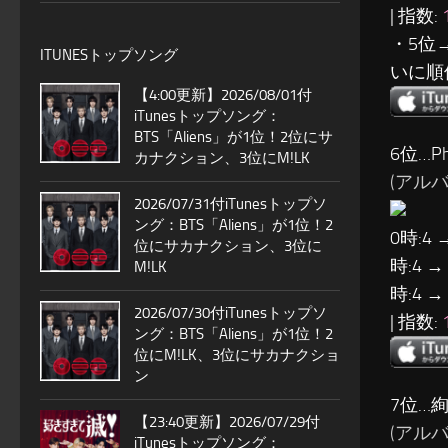
| 指数:
・5位
ITUNESトップソング
いに順
【4:00更新】2026/08/01付
iTunesトップソング：
BTS「Aliens」が1位！2位にサ
6位…Pha
カナクション、3位にM!LK
(アルバム:
2026/07/31付iTunesトップソ
ング：BTS「Aliens」が1位！2
0時:4 
位にサカナクション、3位に
時:4 →
M!LK
時:4 →
2026/07/30付iTunesトップソ
| 指数:
ング：BTS「Aliens」が1位！2
位にM!LK、3位にサカナクショ
ン
7位…絢
【23:40更新】2026/07/29付
(アルバム
iTunesトップソング：