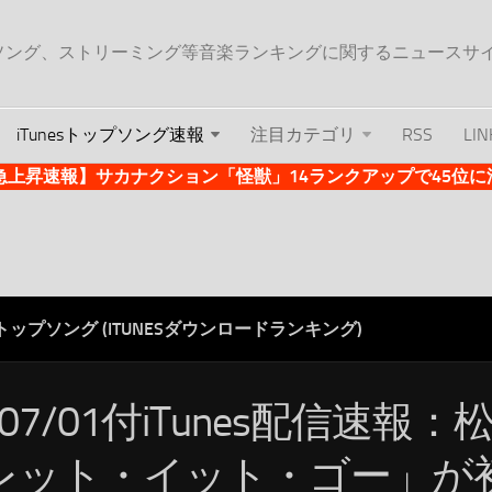
ップソング、ストリーミング等音楽ランキングに関するニュースサ
iTunesトップソング速報
注目カテゴリ
RSS
LIN
es急上昇速報】サカナクション「怪獣」14ランクアップで45位に浮上 
ESトップソング (ITUNESダウンロードランキング)
/07/01付iTunes配信速報
レット・イット・ゴー」が