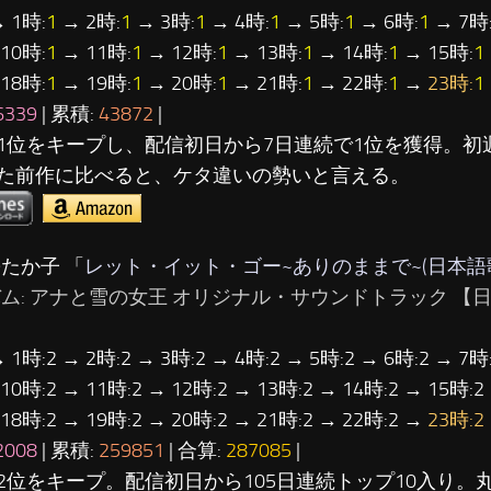
 1時:
1
→ 2時:
1
→ 3時:
1
→ 4時:
1
→ 5時:
1
→ 6時:
1
→ 7時
10時:
1
→ 11時:
1
→ 12時:
1
→ 13時:
1
→ 14時:
1
→ 15時:
1
18時:
1
→ 19時:
1
→ 20時:
1
→ 21時:
1
→ 22時:
1
→
23時:
1
6339
| 累積:
43872
|
1位をキープし、配信初日から7日連続で1位を獲得。初週
た前作に比べると、ケタ違いの勢いと言える。
松たか子 「
レット・イット・ゴー~ありのままで~(日本語
バム: アナと雪の女王 オリジナル・サウンドトラック 【日
→ 1時:2 → 2時:2 → 3時:2 → 4時:2 → 5時:2 → 6時:2 → 7時:
 10時:2 → 11時:2 → 12時:2 → 13時:2 → 14時:2 → 15時:2
 18時:2 → 19時:2 → 20時:2 → 21時:2 → 22時:2 →
23時:2
2008
| 累積:
259851
| 合算:
287085
|
2位をキープ。配信初日から105日連続トップ10入り。