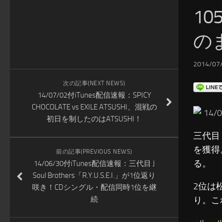
1
の
2014/07/
次の記事(NEXT NEWS)
14/07/02付iTunes配信速報：SPICY
CHOCOLATE vs EXILE ATSUSHI、混戦の
14
初日を制したのはATSUSHI！
三代目 J
を獲得
前の記事(PREVIOUS NEWS)
る。
14/06/30付iTunes配信速報：三代目 J
Soul Brothers「R.Y.U.S.E.I.」が1位返り
2位は
咲き！CDシングル・配信同時1位を継
続
り。こ