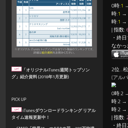
0時:
1
→
時:
1
→ 
時:
1
→ 
| 指数:
・終日
なかっ
2位…
「オリジナルiTunes週間トップソン
(アル
グ」紹介資料 (2018年1月更新)
0時:2 
PICK UP
時:2 →
時:2 →
iTunesダウンロードランキング リアル
| 指数:
タイム速報更新中！
・終日