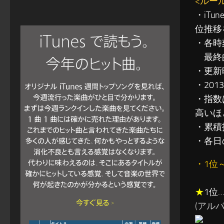
<ルー
・iT
位推移
・各時
最終的
・更新
・201
・指数
高いほ
・累積指
・各日
・1位
★
1位…三
(アルバム: 