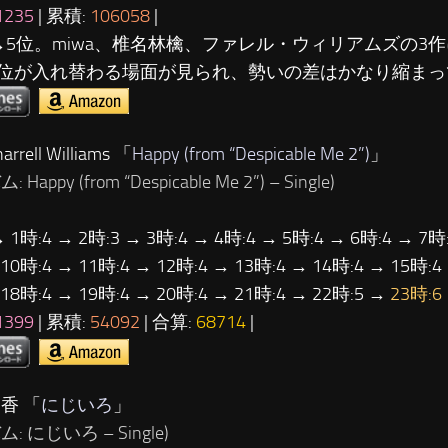
1235
| 累積:
106058
|
→5位。miwa、椎名林檎、ファレル・ウィリアムズの3
位が入れ替わる場面が見られ、勢いの差はかなり縮まっ
rrell Williams 「
Happy (from “Despicable Me 2”)
」
 Happy (from “Despicable Me 2”) – Single)
→ 1時:4 → 2時:3 → 3時:4 → 4時:4 → 5時:4 → 6時:4 → 7時:
 10時:4 → 11時:4 → 12時:4 → 13時:4 → 14時:4 → 15時:4
 18時:4 → 19時:4 → 20時:4 → 21時:4 → 22時:5 →
23時:6
1399
| 累積:
54092
| 合算:
68714
|
香 「
にじいろ
」
: にじいろ – Single)