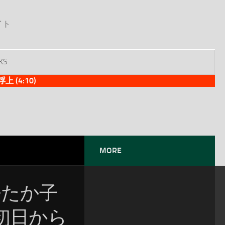
イト
KS
(4:10)
MORE
：松たか子
初日から