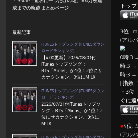
・
SMAP「世界に一つだけの花」300万枚達
トップ
成までの軌跡 まとめページ
3位…m
最新記事
(アルバ
ITUNESトップソング (ITUNESダウン
ロードランキング)
0時:3 
【4:00更新】2026/08/01付
iTunesトップソング：
時:3 →
BTS「Aliens」が1位！2位にサ
時:3 →
カナクション、3位にM!LK
| 指数:
・3位
ITUNESトップソング (ITUNESダウン
ロードランキング)
ぐに追
2026/07/31付iTunesトップソ
ング：BTS「Aliens」が1位！2
位にサカナクション、3位に
M!LK
●
4位…S
(アルバム
ITUNESトップソング (ITUNESダウン