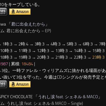
10をキープしている。
iwa 「
君に出会えたから
」
ム: 君に出会えたから – EP)
→ 1時:3 → 2時:4 → 3時:3 → 4時:3 → 5時:3 → 6時:3 → 7時:
 10時:3 → 11時:3 → 12時:3 → 13時:3 → 14時:3 → 15時:3
 18時:3 → 19時:3 → 20時:3 → 21時:3 → 22時:3 →
23時:3
1987
| 累積:
18484
|
→3位。一時ファレル・ウィリアムズに抜かれる場面が
い抜いて3位を守った。今週はCDシングルが発売予定と
PICY CHOCOLATE 「
うれし涙 feat. シェネル & MACO
」
: うれし涙 feat. シェネル & MACO – Single)