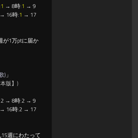
:
1
→ 8時:
1
→ 9
→ 16時:
1
→ 17
が1万ptに届か
歌)
」
本版】)
2 → 8時:2 → 9
 → 16時:2 → 17
丸15週にわたって