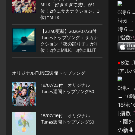
M!LK「好きすぎて滅!」が1
位！2位にサカナクション、3
0時:6 
位にM!LK
時:6 →
時:6 →
【23:40更新】2026/07/28付
| 指数:
iTunesトップソング：サカナ
クション「夜の踊り子」が1
位！2位にM!LK、3位にILLIT
●
8位…T
(アルバム
オリジナルITUNES週間トップソング
18/07/23付 オリジナル
0時:- →
iTunes週間トップソング50
→ 10時:
18時:1
| 指数:
18/07/16付 オリジナル
・圏外→
iTunes週間トップソング50
の新曲