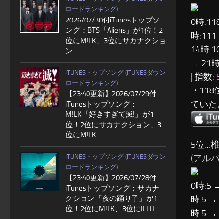
ロードランキング)
2026/07/30付iTunesトップソ
0時:11
ング：BTS「Aliens」が1位！2
時:111
位にM!LK、3位にサカナクショ
14時:1
ン
→ 21時
ITUNESトップソング (ITUNESダウン
| 指数:
ロードランキング)
・11
【23:40更新】2026/07/29付
ていた
iTunesトップソング：
M!LK「好きすぎて滅!」が1
位！2位にサカナクション、3
位にM!LK
5位…
(アルバム:
ITUNESトップソング (ITUNESダウン
ロードランキング)
【23:40更新】2026/07/28付
0時:5 
iTunesトップソング：サカナ
時:5 →
クション「夜の踊り子」が1
位！2位にM!LK、3位にILLIT
時:5 →