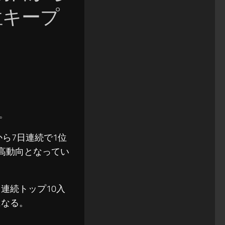
位キープ
す。
.」が初日から7日連続で1位
高動向となってい
連続トップ10入
になる。