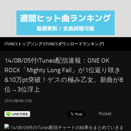
注目カテゴリ
オリジナルiTunes週間トップソング
音楽業界
SMAP
ITUNESトップソング (ITUNESダウンロードランキング)
AKB48
RSS
14/08/05付iTunes配信速報：ONE OK
ROCK「Mighty Long Fall」が1位返り咲き
LINKS
&10万pt突破！ゲスの極み乙女。新曲が8
位→3位浮上
2014/08/06 2:00
Pocket
14/08/05付のiTunes配信チャートの結果をまとめていきま