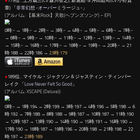
●
179位…土方歳三(CV:森川智之), 新選組! & 沖田総司(CV:小野賢
章) 「
非常幻想 -オーバーミラージュ-
」
(アルバム: 【幕末Rock】天歌(ヘブンズソング) – EP)
0時:- → 1時:- → 2時:- → 3時:- → 4時:- → 5時:- → 6時:- → 7時:-
→ 8時:- → 9時:- → 10時:- → 11時:- → 12時:- → 13時:- → 14時:-
→ 15時:- → 16時:- → 17時:- → 18時:- → 19時:- → 20時:- → 21
時:188 → 22時:186 →
23時:179
●
189位…マイケル・ジャクソン & ジャスティン・ティンバー
レイク 「
Love Never Felt So Good
」
(アルバム: XSCAPE (Deluxe))
0時:- → 1時:194 → 2時:199 → 3時:197 → 4時:196 → 5時:198 → 6
時:192 → 7時:188 → 8時:188 → 9時:187 → 10時:187 → 11時:190
→ 12時:187 → 13時:190 → 14時:190 → 15時:191 → 16時:190 →
17時:190 → 18時:187 → 19時:196 → 20時:198 → 21時:198 → 22
時:197 →
23時:189