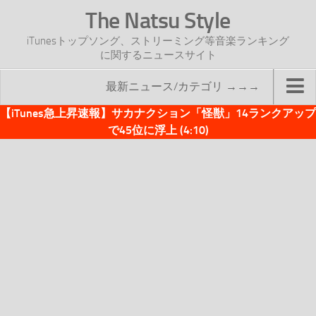
The Natsu Style
iTunesトップソング、ストリーミング等音楽ランキング
に関するニュースサイト
最新ニュース/カテゴリ →→→
【iTunes急上昇速報】サカナクション「怪獣」14ランクアップ
TOP
で45位に浮上 (4:10)
サイトについて
年間ヒット曲ランキング
2016年度特集記事
2017年度特集記事
iTunesトップソング速報
iTunesデイリー
オリジナル週間トップソング
「オリジナルiTunes週間トップソング」紹介資料