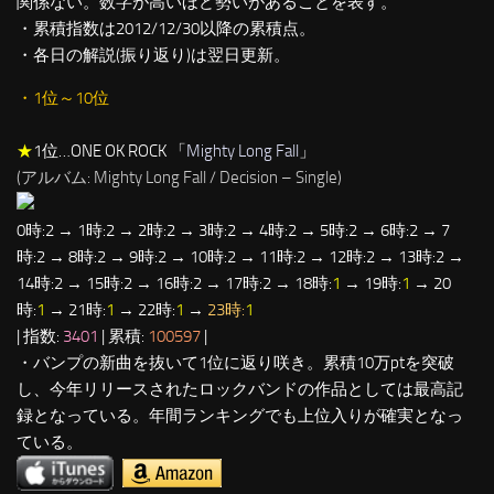
関係ない。数字が高いほど勢いがあることを表す。
・累積指数は2012/12/30以降の累積点。
・各日の解説(振り返り)は翌日更新。
・1位～10位
★
1位…ONE OK ROCK 「
Mighty Long Fall
」
(アルバム: Mighty Long Fall / Decision – Single)
0時:2 → 1時:2 → 2時:2 → 3時:2 → 4時:2 → 5時:2 → 6時:2 → 7
時:2 → 8時:2 → 9時:2 → 10時:2 → 11時:2 → 12時:2 → 13時:2 →
14時:2 → 15時:2 → 16時:2 → 17時:2 → 18時:
1
→ 19時:
1
→ 20
時:
1
→ 21時:
1
→ 22時:
1
→
23時:
1
| 指数:
3401
| 累積:
100597
|
・バンプの新曲を抜いて1位に返り咲き。累積10万ptを突破
し、今年リリースされたロックバンドの作品としては最高記
録となっている。年間ランキングでも上位入りが確実となっ
ている。