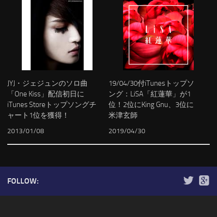
JYJ・ジェジュンのソロ曲
19/04/30付iTunesトップソ
「One Kiss」配信初日に
ング：LiSA「紅蓮華」が1
iTunes Storeトップソングチ
位！2位にKing Gnu、3位に
ャート1位を獲得！
米津玄師
2013/01/08
2019/04/30
FOLLOW: