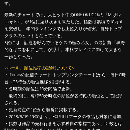
す。
最新のチャートでは、大ヒット中のONE OK ROCKの「Mighty
Long Fall」が1位に返り咲きを果たした。指数は累積で10万pt
を突破し、年間ランキングでも上位入りが確実。自身トップ
クラスのヒットとなっている。
3位には、話題を呼んでいるゲスの極み乙女。の最新曲 「猟奇
的なキスを私にして」が浮上。本格ブレイクに向けて大きな
一歩となった。
<ルール、順位推移の記録について>
・iTunesの配信チャート(トップソングチャート)から、毎日0時
台～23時台の順位推移を記録する。
・各時刻の順位は10分間隔で更新。
最終的に、毎時50分時点の順位が各時刻の順位として記録
される。
・更新時点の1位から順番に掲載する。
・2013/5/19 19:00より、EXPLICITマークの作品も対象に追加。
・指数は作品の売れ行きを示す独自の指標であり、DL数とは