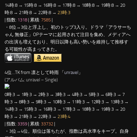
14時:8 → 15時:8 → 16時:8 → 17時:8 → 18時:8 → 19時:8 → 20
時:8 → 21時:8 → 22時:8 →
23時:3
| 指数:
1318
| 累積:
7585
|
・8位→3位と浮上し、初のトップ3入り。ドラマ「アラサーち
ゃん 無修正」OPテーマに起用されて注目を集め、メディアへ
の出演も増えており、明日以降も高い勢いを維持して推移す
る可能性が高まってきた。
4位…TK from 凛として時雨 「
unravel
」
(アルバム: unravel – Single)
0時:3 → 1時:3 → 2時:3 → 3時:3 → 4時:3 → 5時:3 → 6時:3 → 7
時:3 → 8時:3 → 9時:3 → 10時:3 → 11時:3 → 12時:3 → 13時:3 →
14時:3 → 15時:3 → 16時:3 → 17時:3 → 18時:3 → 19時:3 → 20
時:3 → 21時:3 → 22時:3 →
23時:4
| 指数:
3359
| 累積:
33732
|
・3位→4位。順位は落ちたが、指数は高水準をキープ。自身