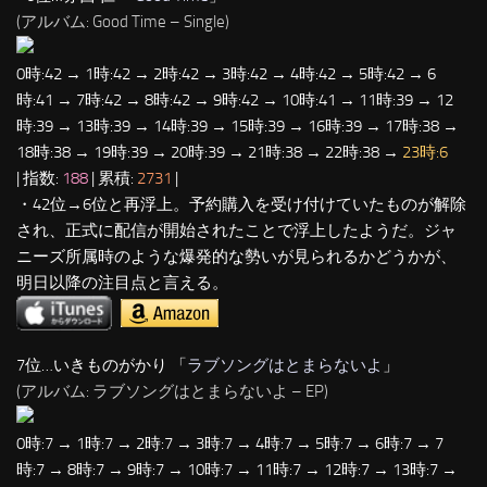
(アルバム: Good Time – Single)
0時:42 → 1時:42 → 2時:42 → 3時:42 → 4時:42 → 5時:42 → 6
時:41 → 7時:42 → 8時:42 → 9時:42 → 10時:41 → 11時:39 → 12
時:39 → 13時:39 → 14時:39 → 15時:39 → 16時:39 → 17時:38 →
18時:38 → 19時:39 → 20時:39 → 21時:38 → 22時:38 →
23時:6
| 指数:
188
| 累積:
2731
|
・42位→6位と再浮上。予約購入を受け付けていたものが解除
され、正式に配信が開始されたことで浮上したようだ。ジャ
ニーズ所属時のような爆発的な勢いが見られるかどうかが、
明日以降の注目点と言える。
7位…いきものがかり 「
ラブソングはとまらないよ
」
(アルバム: ラブソングはとまらないよ – EP)
0時:7 → 1時:7 → 2時:7 → 3時:7 → 4時:7 → 5時:7 → 6時:7 → 7
時:7 → 8時:7 → 9時:7 → 10時:7 → 11時:7 → 12時:7 → 13時:7 →