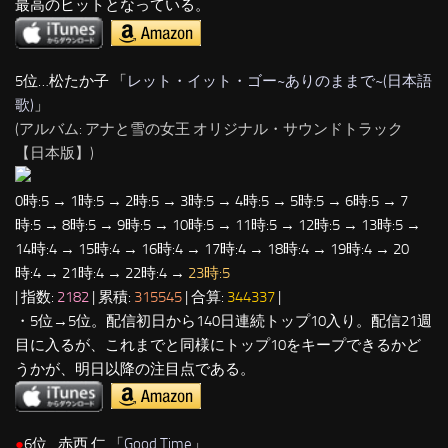
最高のヒットとなっている。
5位…松たか子 「
レット・イット・ゴー~ありのままで~(日本語
歌)
」
(アルバム: アナと雪の女王 オリジナル・サウンドトラック
【日本版】)
0時:5 → 1時:5 → 2時:5 → 3時:5 → 4時:5 → 5時:5 → 6時:5 → 7
時:5 → 8時:5 → 9時:5 → 10時:5 → 11時:5 → 12時:5 → 13時:5 →
14時:4 → 15時:4 → 16時:4 → 17時:4 → 18時:4 → 19時:4 → 20
時:4 → 21時:4 → 22時:4 →
23時:5
| 指数:
2182
| 累積:
315545
| 合算:
344337
|
・5位→5位。配信初日から140日連続トップ10入り。配信21週
目に入るが、これまでと同様にトップ10をキープできるかど
うかが、明日以降の注目点である。
●
6位…赤西 仁 「
Good Time
」