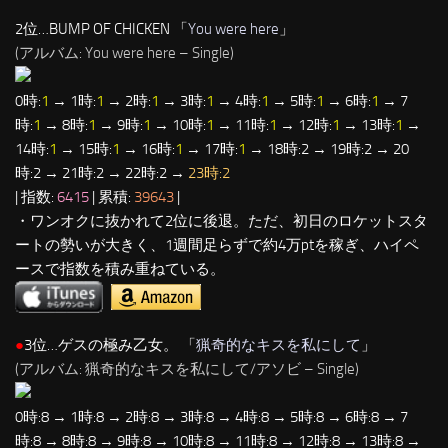
2位…BUMP OF CHICKEN 「
You were here
」
(アルバム: You were here – Single)
0時:
1
→ 1時:
1
→ 2時:
1
→ 3時:
1
→ 4時:
1
→ 5時:
1
→ 6時:
1
→ 7
時:
1
→ 8時:
1
→ 9時:
1
→ 10時:
1
→ 11時:
1
→ 12時:
1
→ 13時:
1
→
14時:
1
→ 15時:
1
→ 16時:
1
→ 17時:
1
→ 18時:2 → 19時:2 → 20
時:2 → 21時:2 → 22時:2 →
23時:2
| 指数:
6415
| 累積:
39643
|
・ワンオクに抜かれて2位に後退。ただ、初日のロケットスタ
ートの勢いが大きく、1週間足らずで約4万ptを稼ぎ、ハイペ
ースで指数を積み重ねている。
●
3位…ゲスの極み乙女。 「
猟奇的なキスを私にして
」
(アルバム: 猟奇的なキスを私にして/アソビ – Single)
0時:8 → 1時:8 → 2時:8 → 3時:8 → 4時:8 → 5時:8 → 6時:8 → 7
時:8 → 8時:8 → 9時:8 → 10時:8 → 11時:8 → 12時:8 → 13時:8 →