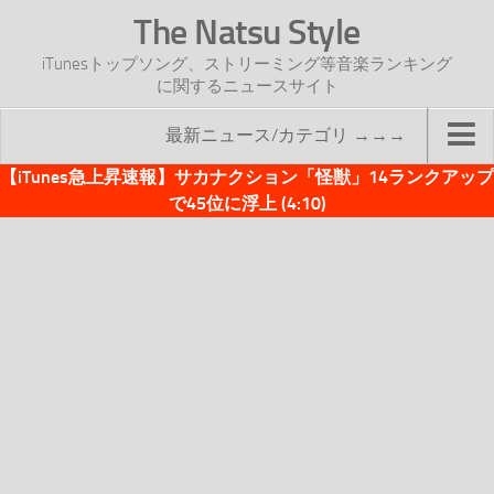
The Natsu Style
iTunesトップソング、ストリーミング等音楽ランキング
に関するニュースサイト
最新ニュース/カテゴリ →→→
【iTunes急上昇速報】サカナクション「怪獣」14ランクアップ
TOP
で45位に浮上 (4:10)
サイトについて
年間ヒット曲ランキング
2016年度特集記事
2017年度特集記事
iTunesトップソング速報
iTunesデイリー
オリジナル週間トップソング
「オリジナルiTunes週間トップソング」紹介資料