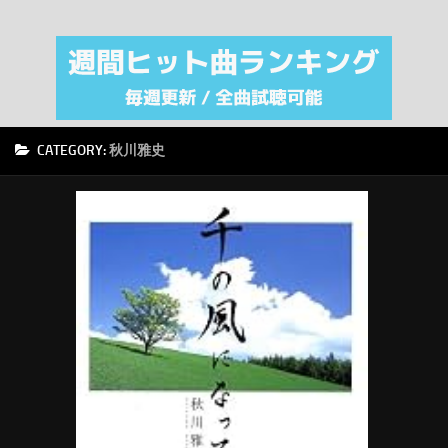
注目カテゴリ
オリジナルiTunes週間トップソング
音楽業界
SMAP
CATEGORY:
秋川雅史
AKB48
RSS
LINKS