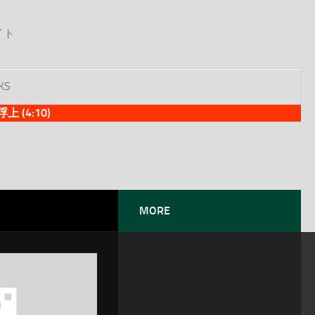
イト
KS
(4:10)
MORE