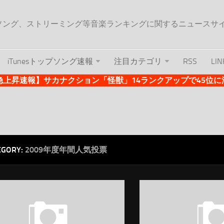
ップソング、ストリーミング等音楽ランキングに関するニュースサ
iTunesトップソング速報
注目カテゴリ
RSS
LIN
es急上昇速報】サカナクション「怪獣」14ランクアップで45位に浮上 
EGORY:
2009年度年間人気投票