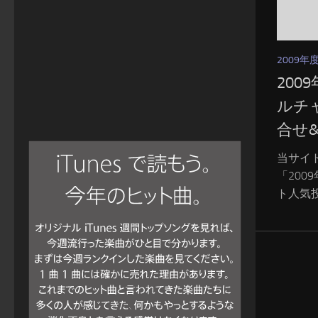
2009
20
ルチ
合せ
当サイ
「20
ト人気投