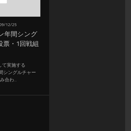
09/12/25
コン年間シング
投票・1回戦組
して実施する
年間シングルチャー
合わ...