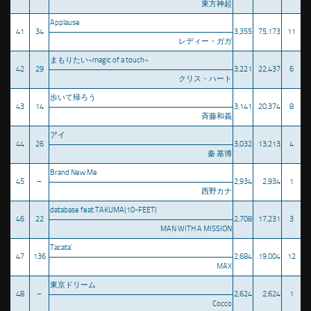
東方神起
Applause
41
34
3,355
75,173
11
レディー・ガガ
まもりたい~magic of a touch~
42
29
3,221
22,437
6
クリス・ハート
歩いて帰ろう
43
14
3,141
20,374
8
斉藤和義
アイ
44
26
3,032
13,213
4
秦 基博
Brand New Me
45
–
2,934
2,934
1
西野カナ
database feat.TAKUMA(10-FEET)
46
22
2,708
17,231
3
MAN WITH A MISSION
Tacata’
47
136
2,684
19,004
12
MAX
東京ドリーム
48
–
2,624
2,624
1
Cocco