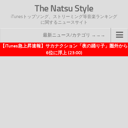
The Natsu Style
iTunesトップソング、ストリーミング等音楽ランキング
に関するニュースサイト
最新ニュース/カテゴリ →→→
【iTunes急上昇速報】サカナクション「夜の踊り子」圏外から
TOP
6位に浮上 (23:00)
サイトについて
年間ヒット曲ランキング
2016年度特集記事
2017年度特集記事
iTunesトップソング速報
iTunesデイリー
オリジナル週間トップソング
「オリジナルiTunes週間トップソング」紹介資料