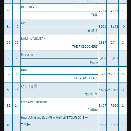
BLUE BLAZE
33
–
4,261
4,261
1
飛蘭
Girl
34
18
3,982
13,473
10
秦 基博
NAMInoYUKUSAKI
35
35
3,897
6,744
2
THE RiCECOOKERS
tiny lamp
36
–
3,837
3,837
1
fhana
RPG
37
30
3,666
247,993
26
SEKAI NO OWARI
ひこうき雲
38
16
3,621
259,017
17
荒井由実
Let’s Get Ridiculous
39
21
3,427
7,990
2
Redfoo
Heart,Mind and Soul/東方神起 LIVE TOUR 2013 〜
TIME〜
40
–
3,363
3,363
1