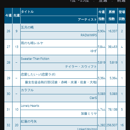
1位〜25位
:
翌週
:
前週
タイトル
今週
累積
登場
今週
先週
指数
指数
回数
アーティスト
五月の蝿
26
9
5,904
16,337
2
RADWIMPS
雨のち晴レルヤ
27
13
5,844
38,463
4
ゆず
Sweeter Than Fiction
28
–
5,819
5,819
1
テイラー・スウィフト
恋愛したいっ!(恋愛ラボ)
29
–
5,364
5,364
1
藤女生徒会執行部(沼倉・赤崎・水瀬・佐倉・大地)
カラフル
30
–
5,083
5,083
1
ClariS
Lonely Hearts
31
10
4,744
78,138
5
加藤ミリヤ
紅蓮の弓矢
32
20
4,282
256,507
16
Linked Horizon