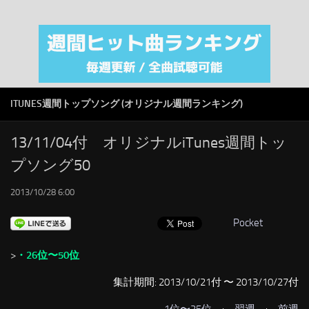
注目カテゴリ
オリジナルiTunes週間トップソング
音楽業界
SMAP
ITUNES週間トップソング (オリジナル週間ランキング)
AKB48
RSS
13/11/04付 オリジナルiTunes週間トッ
プソング50
LINKS
2013/10/28 6:00
Pocket
>
・26位〜50位
集計期間: 2013/10/21付 〜 2013/10/27付