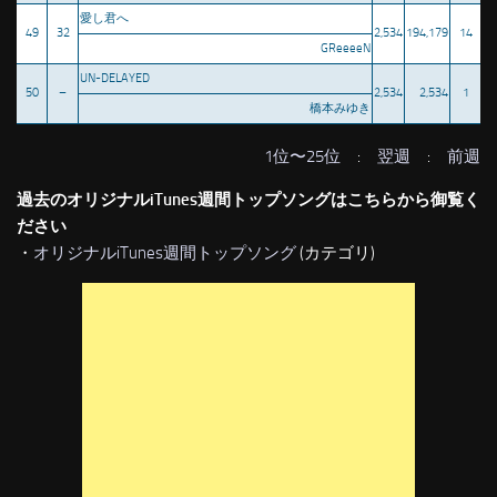
愛し君へ
49
32
2,534
194,179
14
GReeeeN
UN-DELAYED
50
–
2,534
2,534
1
橋本みゆき
1位〜25位
:
翌週
:
前週
過去のオリジナルiTunes週間トップソングはこちらから御覧く
ださい
・
オリジナルiTunes週間トップソング
(カテゴリ)