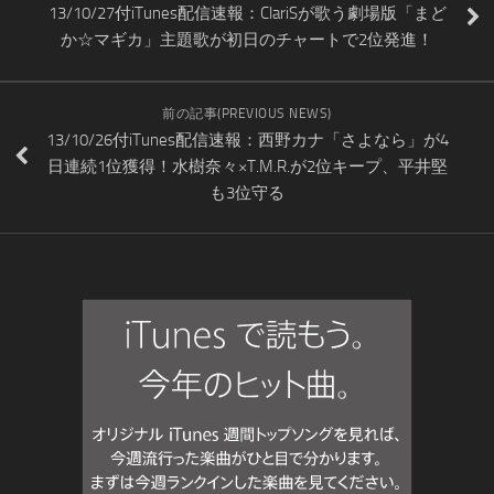
13/10/27付iTunes配信速報：ClariSが歌う劇場版「まど
か☆マギカ」主題歌が初日のチャートで2位発進！
前の記事(PREVIOUS NEWS)
13/10/26付iTunes配信速報：西野カナ「さよなら」が4
日連続1位獲得！水樹奈々×T.M.R.が2位キープ、平井堅
も3位守る