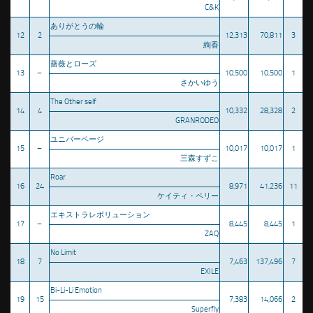
C&K
ありがとうの輪
12
2
12,313
70,811
3
絢香
薔薇とローズ
13
–
10,500
10,500
1
さかいゆう
The Other self
14
4
10,332
28,328
2
GRANRODEO
ユニバーページ
15
–
10,017
10,017
1
三森すずこ
Roar
16
24
8,971
41,236
11
ケイティ・ペリー
エキストラレボリューション
17
–
8,445
8,445
1
ZAQ
No Limit
18
7
7,463
137,496
7
EXILE
Bi-Li-Li Emotion
19
15
7,383
14,066
2
Superfly