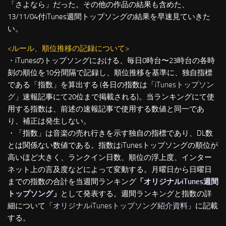
「さよなら」だった。その他の作品の結果も含めた、
13/11/04付iTunes週間トップソングの結果を早速見ていきた
い。
<ルール、順位推移の記録について>
・iTunesのトップソングにおける、毎日0時台〜23時台の各時
刻の順位を10分間隔で記録し、順位推移を基準に、独自指標
である「指数」を算出する (各日の指数は「
iTunesトップソン
グ
」速報記事にて20位まで掲載される)。当ランキングにて使
用する指数は、前述の速報記事で使用する数値と同一であ
り、補正は発生しない。
・「指数」は音楽の売れ行きを示す独自の指標であり、DL数
とは関係ない数値である。指数はiTunesトップソングの順位が
高いほど大きく、ランクイン日数、順位の浮上度、インター
ネット上の言及度などによって変動する。月曜日から日曜日
までの指数の合計を当週間ランキング
「
オリジナルiTunes週間
トップソング
」
として発表する。週間ランキングと指数の詳
細について「
オリジナルiTunesトップソング紹介資料
」に記載
する。