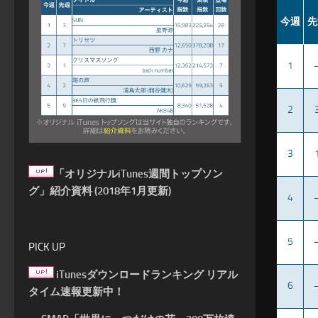
今週
先
1
2
3
「オリジナルiTunes週間トップソン
グ」紹介資料 (2018年1月更新)
4
5
PICK UP
iTunesダウンロードランキング リアル
6
タイム速報更新中！