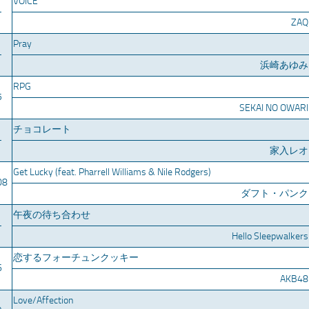
VOICE
–
ZAQ
Pray
–
浜崎あゆみ
RPG
5
SEKAI NO OWARI
チョコレート
–
家入レオ
Get Lucky (feat. Pharrell Williams & Nile Rodgers)
08
ダフト・パンク
午夜の待ち合わせ
–
Hello Sleepwalkers
恋するフォーチュンクッキー
6
AKB48
Love/Affection