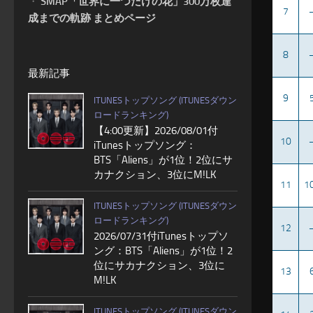
・
SMAP「世界に一つだけの花」300万枚達
7
成までの軌跡 まとめページ
8
最新記事
9
ITUNESトップソング (ITUNESダウン
ロードランキング)
【4:00更新】2026/08/01付
10
iTunesトップソング：
BTS「Aliens」が1位！2位にサ
カナクション、3位にM!LK
11
1
ITUNESトップソング (ITUNESダウン
ロードランキング)
12
2026/07/31付iTunesトップソ
ング：BTS「Aliens」が1位！2
位にサカナクション、3位に
13
M!LK
ITUNESトップソング (ITUNESダウン