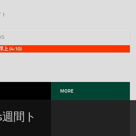
イト
KS
(4:10)
MORE
es週間ト