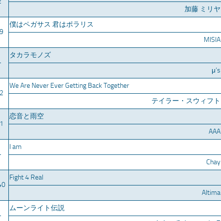
2
加藤 ミリヤ
僕はペガサス 君はポラリス
9
MISIA
タカラモノズ
–
μ’s
We Are Never Ever Getting Back Together
2
テイラー・スウィフト
恋音と雨空
1
AAA
I am
–
Chay
Fight 4 Real
40
Altima
ムーンライト伝説
–