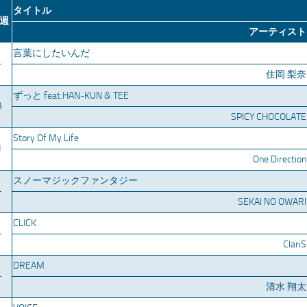
タイトル
週
アーティスト
言葉にしたいんだ
–
住岡 梨奈
ずっと feat.HAN-KUN & TEE
3
SPICY CHOCOLATE
Story Of My Life
1
One Direction
スノーマジックファンタジー
–
SEKAI NO OWARI
CLICK
–
ClariS
DREAM
–
清水 翔太