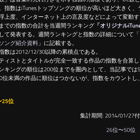
。指数はiTunesトップソングの順位が高いほど大きく
浮上度、インターネット上の言及度などによって変動す
までの指数の合計を当週間ランキング
「
オリジナルiTu
して発表する。週間ランキングと指数の詳細について「
ソング紹介資料
」に記載する。
指数は2012/12/30以降の累積点である。
ティストとタイトルが完全一致する作品の指数を合算し
ンキングの順位は200位までを圏内として、当記事では
00位未満の作品に順位はつかないが、指数をカウントし
〜25位
集計期間: 2014/01/27付 
26位〜50位