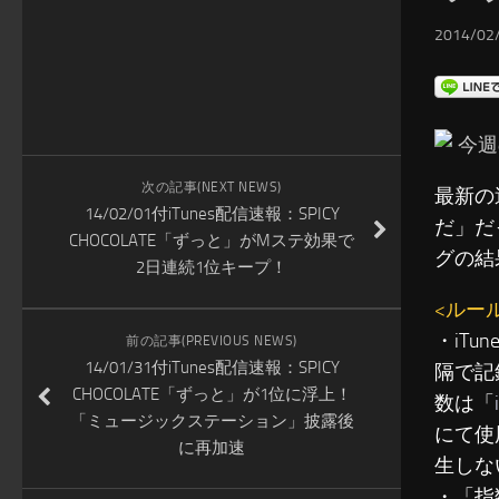
2014/02/
今週
次の記事(NEXT NEWS)
最新の
14/02/01付iTunes配信速報：SPICY
だ」だ
CHOCOLATE「ずっと」がMステ効果で
グの結
2日連続1位キープ！
<ルー
・iT
前の記事(PREVIOUS NEWS)
14/01/31付iTunes配信速報：SPICY
隔で記
CHOCOLATE「ずっと」が1位に浮上！
数は「
「ミュージックステーション」披露後
にて使
に再加速
生しな
・「指