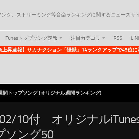
ップソング、ストリーミング等音楽ランキングに関するニュースサ
iTunesトップソング速報
注目カテゴリ
RSS
LIN
es急上昇速報】サカナクション「怪獣」14ランクアップで45位に浮上 
ES週間トップソング (オリジナル週間ランキング)
/02/10付 オリジナルiTun
プソング50