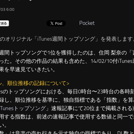
03 6:00
Pocket
のオリジナル「iTunes週間トップソング」を発表します
週間トップソングで1位を獲得したのは、住岡 梨奈の「
った。その他の作品の結果も含めた、14/02/10付iTun
果を早速見ていきたい。
ル、順位推移の記録について>
unesのトップソングにおける、毎日0時台〜23時台の各時
録し、順位推移を基準に、独自指標である「指数」を算出
iTunesトップソング
」速報記事にて20位まで掲載される
用する指数は、前述の速報記事で使用する数値と同一で
い。
数」は音楽の売れ行きを示す独自の指標であり、DL数