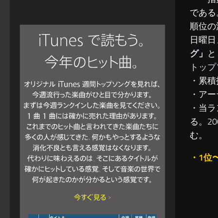
である
順位の
日曜日
グ
」
と
トップ
・累積
・アー
・当ラ
る。2
む。
・1位