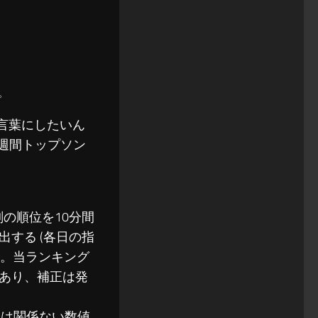
。
言葉にしたいん
es週間トップソン
刻の順位を10分間
する (各日の指
)。当ランキング
あり、補正は発
とは関係ない数値