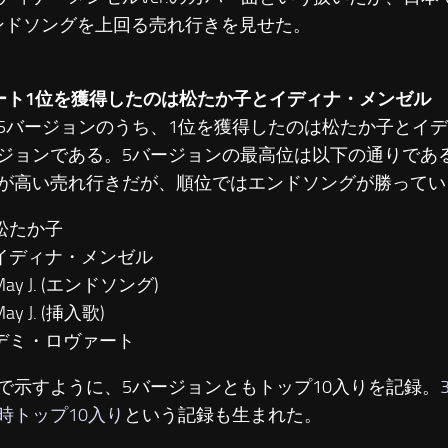
エンドソングを上回る売れ行きを見せた。
ート1位を獲得したのは松たか子とイディナ・メンゼル
バージョンのうち、1位を獲得したのは松たか子とイデ
ジョンである。5バージョンの最高位は以下の通りである。M
が高い売れ行きだが、順位ではエンドソングが勝ってい
 松たか子
… イディナ・メンゼル
May J. (エンドソング)
ay J. (挿入歌)
… デミ・ロヴァート
示すように、5バージョンともトップ10入りを記録。
時トップ10入り
という記録も生まれた。