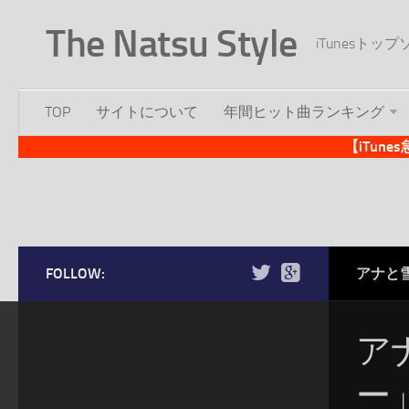
The Natsu Style
iTunesト
TOP
サイトについて
年間ヒット曲ランキング
【iTun
FOLLOW:
アナと
ア
ー