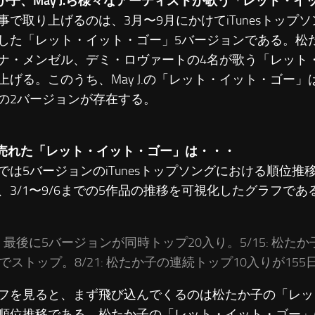
たか子、May J.ら様々なアーティストが歌う「レット・
で取り上げるのは、3月〜9月にかけてiTunesトップ
した「レット・イット・ゴー」5バージョンである。松たか子
ナ・メンゼル、デミ・ロヴァートの4名が歌う「レット
上げる。このうち、May J.の「レット・イット・ゴー
の2バージョンが存在する。
番売れた「レット・イット・ゴー」は・・・
は5バージョンのiTunesトップソングにおける順位推
、3/1〜9/6までの5作品の推移を可視化したグラフであ
7: 最後に5バージョンが同時トップ20入り。5/15: 松た
日でストップ。8/21: 松たか子の連続トップ10入りが15
を見ると、まず飛び込んでくるのは松たか子の「レッ
順位推移である。松たか子の「レット・イット・ゴー」