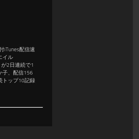
1付iTunes配信速
エイル
E」が2日連続で1
子、配信156
続トップ10記録