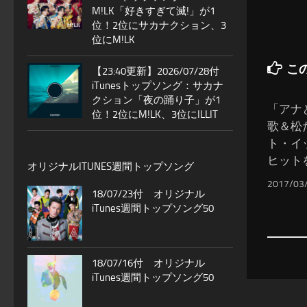
M!LK「好きすぎて滅!」が1
位！2位にサカナクション、3
位にM!LK
こ
【23:40更新】2026/07/28付
iTunesトップソング：サカナ
クション「夜の踊り子」が1
「アナ
位！2位にM!LK、3位にILLIT
歌＆松
ト・イ
ヒット
オリジナルITUNES週間トップソング
2017/03
18/07/23付 オリジナル
iTunes週間トップソング50
18/07/16付 オリジナル
iTunes週間トップソング50