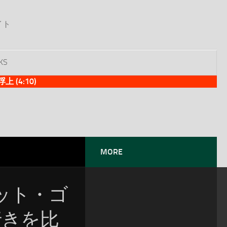
イト
KS
(4:10)
MORE
ット・ゴ
行きを比