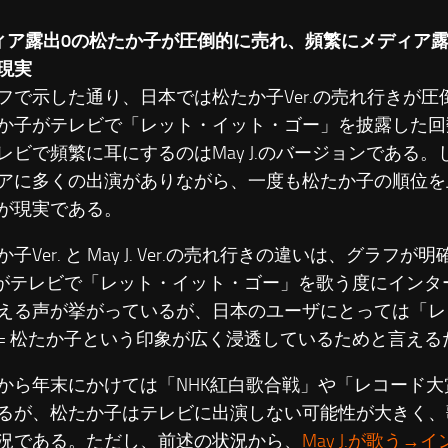
ィア露出0の松たか子が圧倒的に売れ、頻繁にメディア露出す
現実
で示した通り、日本では松たか子Ver.の売れ行きが圧
か子がテレビで「レット・イット・ゴー」を披露した回
レビで頻繁に耳にするのはMay J.のバージョンである。しか
アに多くの出演がありながら、一度も松たか子の順位を
が現実である。
Ver. と May J. Ver.の売れ行きの違いは、グラフ
 J. がテレビで「レット・イット・ゴー」を歌う度にイン
える声が挙がっているが、日本のユーザにとっては「レ
= 松たか子という印象が広く浸透しているためと言える
ら年末にかけては「NHK紅白歌合戦」や「レコード大
るが、松たか子はテレビに出演しない可能性が大きく、歌う
況である。ただし、前述の状況から、
May J.が歌う