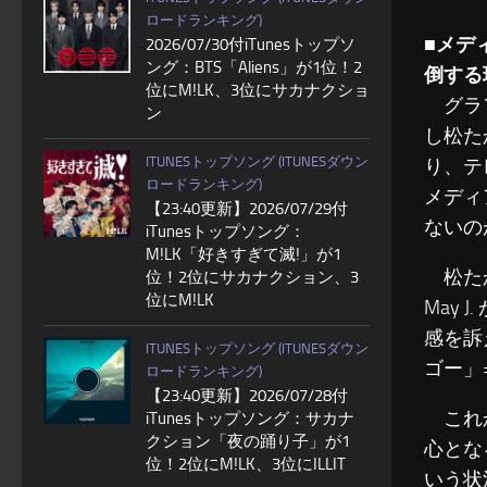
ロードランキング)
■メデ
2026/07/30付iTunesトップソ
ング：BTS「Aliens」が1位！2
倒する
位にM!LK、3位にサカナクショ
グラフ
ン
し松た
ITUNESトップソング (ITUNESダウン
り、テ
ロードランキング)
メディ
【23:40更新】2026/07/29付
ないの
iTunesトップソング：
M!LK「好きすぎて滅!」が1
松たか子
位！2位にサカナクション、3
位にM!LK
May
感を訴
ITUNESトップソング (ITUNESダウン
ゴー」
ロードランキング)
【23:40更新】2026/07/28付
これか
iTunesトップソング：サカナ
クション「夜の踊り子」が1
心とな
位！2位にM!LK、3位にILLIT
いう状