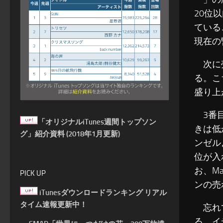
20位
ている
現在の
次に売
る。こ
盛り上
3番目
「オリジナルiTunes週間トップソン
きは低
グ」紹介資料 (2018年1月更新)
ンゼル
位が入
お、M
PICK UP
ンの売
iTunesダウンロードランキング リアル
タイム速報更新中！
忘れて
る。イ