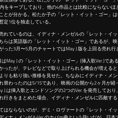
以内をキープしており、他の4作品とは比較にならないほ
ことが分かる。松たか子の「レット・イット・ゴー」は
暫定1位を独走している。
れているのは、イディナ・メンゼルの「レット・イッ
ちらは英語版の「レット・イット・ゴー」であるが、映
がった3月〜5月のチャートではMay J.版を上回る売れ
はMay J.の「レット・イット・ゴー」(挿入歌Ver.)で
かったが、テレビなどで取り上げられる機会が増えると
よりも粘り強い推移を見せた。ちなみにイディナ・メンゼル
れ替わったのは5/15であり、映画の公開から2ヶ月が
ay J.は挿入歌とエンドソングの2つのVer.を発売してお
れ行きをまとめた場合、イディナ・メンゼルに匹敵する
はならないのが、デミ・ロヴァートの「レット・イッ
ディナ・メンゼルVer.のカバー曲という扱いだが、日本