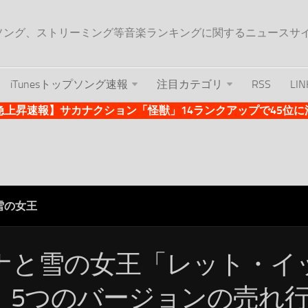
ップソング、ストリーミング等音楽ランキングに関するニュースサ
iTunesトップソング速報
注目カテゴリ
RSS
LIN
es急上昇速報】サカナクション「怪獣」14ランクアップで45位に浮上 
雪の女王
ナと雪の女王「レット・イ
」5つのバージョンの売れ