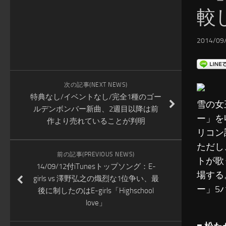
較
2014/09/
次の記事(NEXT NEWS)
特典なし/イベントなし/完全1種のゴー
雪の女
ルデンボンバー新曲、2週目以降は前
ー」を
作より売れていることが判明
リコン
ただし
前の記事(PREVIOUS NEWS)
トが歌
14/09/12付iTunesトップソング：E-
場する
girls vs 澤野弘之の熾烈な1位争い、最
ー」5
後に制したのはE-girls「Highschool
love」