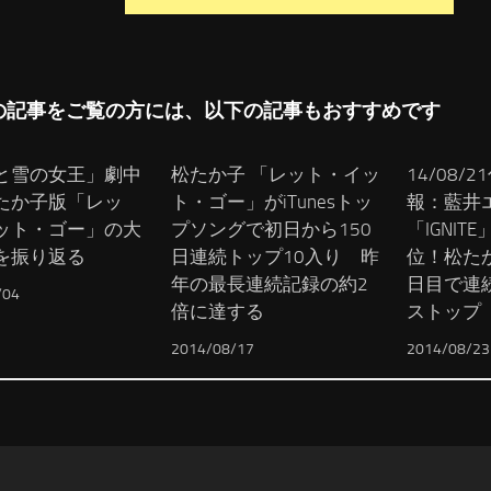
の記事をご覧の方には、以下の記事もおすすめです
と雪の女王」劇中
松たか子 「レット・イッ
14/08/2
たか子版「レッ
ト・ゴー」がiTunesトッ
報：藍井
ット・ゴー」の大
プソングで初日から150
「IGNIT
を振り返る
日連続トップ10入り 昨
位！松たか
年の最長連続記録の約2
日目で連
/04
倍に達する
ストップ
2014/08/17
2014/08/23