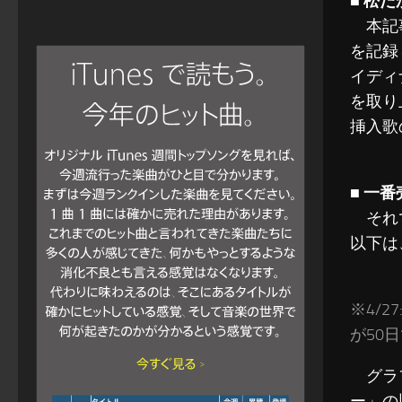
■ 松
本記事
を記録
イディ
を取り
挿入歌
■ 一
それで
以下は
※4/2
が50
グラフ
ー」の