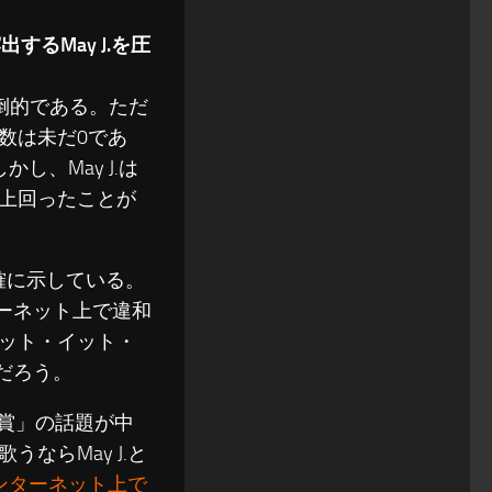
るMay J.を圧
倒的である。ただ
数は未だ0であ
し、May J.は
上回ったことが
が明確に示している。
ターネット上で違和
ット・イット・
だろう。
賞」の話題が中
ならMay J.と
→インターネット上で