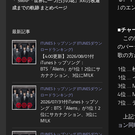
・
SMAP「世界に一つだけの花」300万枚達
J.の
成までの軌跡 まとめページ
■チャ
最新記事
この5
ITUNESトップソング (ITUNESダウン
のバー
ロードランキング)
歌の方
【4:00更新】2026/08/01付
iTunesトップソング：
1位 …
BTS「Aliens」が1位！2位にサ
カナクション、3位にM!LK
1位 
3位 … 
ITUNESトップソング (ITUNESダウン
4位 … M
ロードランキング)
2026/07/31付iTunesトップソ
7位 
ング：BTS「Aliens」が1位！2
位にサカナクション、3位に
上記で
M!LK
ョン同
ITUNESトップソング (ITUNESダウン