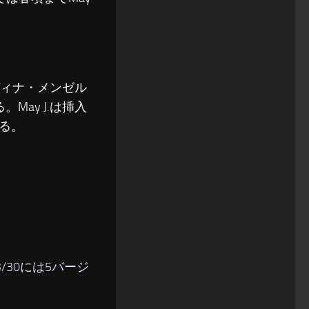
ィナ・メンゼル
ay J.は挿入
る。
3/30には5バージ