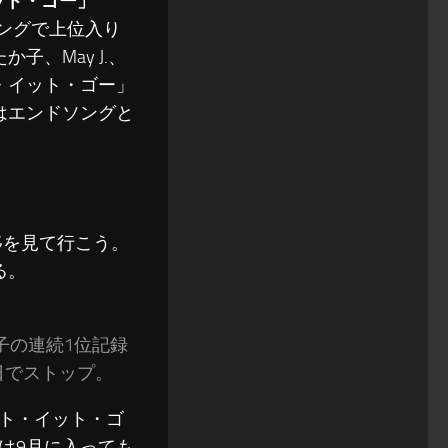
イット・ゴー」
ソングで上位入り
、May J.、
・イット・ゴー」
」はエンドソングと
移を見て行こう。
る。
か子の連続1位記録
5日でストップ。
ト・イット・ゴ
は9月に入っても