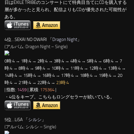
日はEXILE TRIBEのコンサートにて特典目当てにCDを購入する
層が多かったと見られ、配信よりもCDが優先された可能性が
ある。
4位…SEKAI NO OWARI 「
Dragon Night
」
(アルバム: Dragon Night – Single)
0時:4 → 1時:4 → 2時:4 → 3時:4 → 4時:4 → 5時:4 → 6時:4 → 7
時:4 → 8時:4 → 9時:4 → 10時:4 → 11時:4 → 12時:4 → 13時:4 →
14時:4 → 15時:4 → 16時:4 → 17時:4 → 18時:4 → 19時:4 → 20
時:4 → 21時:4 → 22時:4 →
23時:4
| 指数:
1459
| 累積:
175364
|
・4位をキープ。こちらもロングセラーが続いている。
5位…LiSA 「
シルシ
」
(アルバム: シルシ – Single)