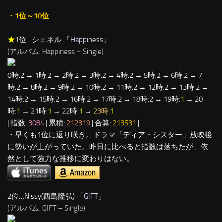
・1位～10位
★
1位…シェネル 「
Happiness
」
(アルバム: Happiness – Single)
0時:2 → 1時:2 → 2時:2 → 3時:2 → 4時:2 → 5時:2 → 6時:2 → 7
時:2 → 8時:2 → 9時:2 → 10時:2 → 11時:2 → 12時:2 → 13時:2 →
14時:2 → 15時:2 → 16時:2 → 17時:2 → 18時:2 → 19時:
1
→ 20
時:
1
→ 21時:
1
→ 22時:
1
→
23時:
1
| 指数:
3084
| 累積:
212319
| 合算:
213531
|
・早くも1位に返り咲き。ドラマ「ディア・シスター」放映後
に勢いが上がっていた。昨日に比べると指数は落ちたが、依
然として強力な推移に変わりはない。
2位…Nissy(西島隆弘) 「
GIFT
」
(アルバム: GIFT – Single)