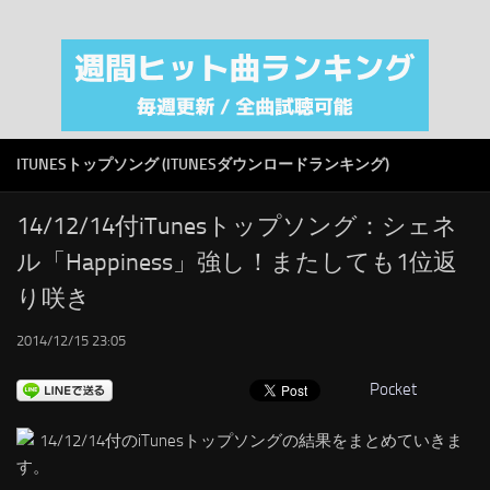
注目カテゴリ
オリジナルiTunes週間トップソング
音楽業界
SMAP
ITUNESトップソング (ITUNESダウンロードランキング)
AKB48
RSS
14/12/14付iTunesトップソング：シェネ
ル「Happiness」強し！またしても1位返
LINKS
り咲き
2014/12/15 23:05
Pocket
14/12/14付のiTunesトップソングの結果をまとめていきま
す。