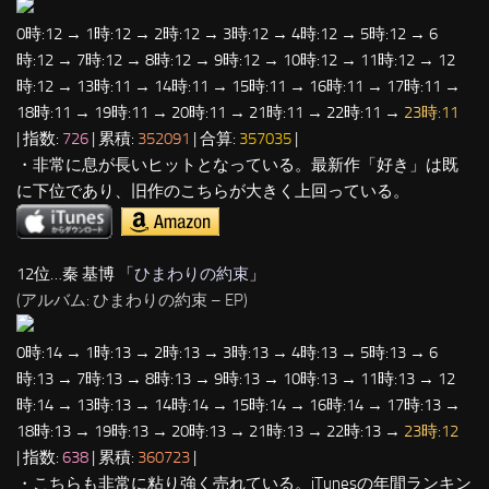
0時:12 → 1時:12 → 2時:12 → 3時:12 → 4時:12 → 5時:12 → 6
時:12 → 7時:12 → 8時:12 → 9時:12 → 10時:12 → 11時:12 → 12
時:12 → 13時:11 → 14時:11 → 15時:11 → 16時:11 → 17時:11 →
18時:11 → 19時:11 → 20時:11 → 21時:11 → 22時:11 →
23時:11
| 指数:
726
| 累積:
352091
| 合算:
357035
|
・非常に息が長いヒットとなっている。最新作「好き」は既
に下位であり、旧作のこちらが大きく上回っている。
12位…秦 基博 「
ひまわりの約束
」
(アルバム: ひまわりの約束 – EP)
0時:14 → 1時:13 → 2時:13 → 3時:13 → 4時:13 → 5時:13 → 6
時:13 → 7時:13 → 8時:13 → 9時:13 → 10時:13 → 11時:13 → 12
時:14 → 13時:13 → 14時:14 → 15時:14 → 16時:14 → 17時:13 →
18時:13 → 19時:13 → 20時:13 → 21時:13 → 22時:13 →
23時:12
| 指数:
638
| 累積:
360723
|
・こちらも非常に粘り強く売れている。iTunesの年間ランキン