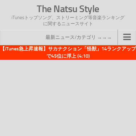
The Natsu Style
iTunesトップソング、ストリーミング等音楽ランキング
に関するニュースサイト
最新ニュース/カテゴリ →→→
【iTunes急上昇速報】サカナクション「怪獣」14ランクアップ
TOP
で45位に浮上 (4:10)
サイトについて
年間ヒット曲ランキング
2016年度特集記事
2017年度特集記事
iTunesトップソング速報
iTunesデイリー
オリジナル週間トップソング
「オリジナルiTunes週間トップソング」紹介資料