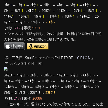
0時:
1
→ 1時:
1
→ 2時:
1
→ 3時:
1
→ 4時:
1
→ 5時:
1
→ 6時:
1
→ 7
時:
1
→ 8時:
1
→ 9時:
1
→ 10時:
1
→ 11時:
1
→ 12時:
1
→ 13時:
1
→
14時:
1
→ 15時:
1
→ 16時:
1
→ 17時:
1
→ 18時:
1
→ 19時:2 → 20
時:2 → 21時:2 → 22時:2 →
23時:2
| 指数:
6056
| 累積:
9721
|
・シェネルに逆転を許し、2位に後退。昨日はソロ3作目で初
の1位を獲得。確実に勢いは増してきている。
3位…三代目 J Soul Brothers from EXILE TRIBE 「
O.R.I.O.N.
」
(アルバム: O.R.I.O.N. – EP)
0時:3 → 1時:3 → 2時:3 → 3時:3 → 4時:3 → 5時:3 → 6時:3 → 7
時:3 → 8時:3 → 9時:3 → 10時:3 → 11時:3 → 12時:3 → 13時:3 →
14時:3 → 15時:3 → 16時:3 → 17時:3 → 18時:3 → 19時:3 → 20
時:3 → 21時:3 → 22時:3 →
23時:3
| 指数:
2477
| 累積:
26086
|
・3位をキープ。週末になって勢いが落ちてしまった。この土