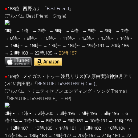
●
188位…西野カナ 「
Best Friend
」
(アルバム: Best Friend – Single)
0時:- → 1時:- → 2時:- → 3時:- → 4時:- → 5時:- → 6時:- → 7時:-
→ 8時:- → 9時:- → 10時:- → 11時:- → 12時:- → 13時:- → 14時:-
→ 15時:- → 16時:- → 17時:- → 18時:- → 19時:191 → 20時:186
→ 21時:183 → 22時:185 →
23時:187
●
189位…メイガス・トゥー 浅見リリス(CV.原由実)&神無月アリ
ン(CV.内田彩) 「
BEAUTIFUL=SENTENCE(Duet)
」
(アルバム: トリニティセブン エンディング・ソング Theme1
「BEAUTIFUL=SENTENCE」 – EP)
0時:- → 1時:- → 2時:200 → 3時:195 → 4時:195 → 5時:195 → 6
時:194 → 7時:194 → 8時:192 → 9時:189 → 10時:191 → 11時:190
→ 12時:187 → 13時:185 → 14時:181 → 15時:182 → 16時:184 →
17時:184 → 18時:168 → 19時:177 → 20時:167 → 21時:180 → 22