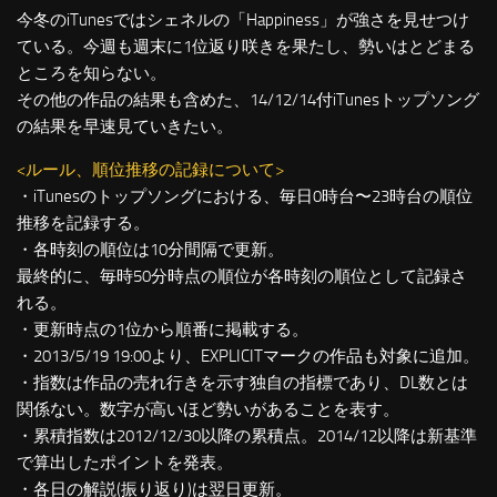
今冬のiTunesではシェネルの「Happiness」が強さを見せつけ
ている。今週も週末に1位返り咲きを果たし、勢いはとどまる
ところを知らない。
その他の作品の結果も含めた、14/12/14付iTunesトップソング
の結果を早速見ていきたい。
<ルール、順位推移の記録について>
・iTunesのトップソングにおける、毎日0時台〜23時台の順位
推移を記録する。
・各時刻の順位は10分間隔で更新。
最終的に、毎時50分時点の順位が各時刻の順位として記録さ
れる。
・更新時点の1位から順番に掲載する。
・2013/5/19 19:00より、EXPLICITマークの作品も対象に追加。
・指数は作品の売れ行きを示す独自の指標であり、DL数とは
関係ない。数字が高いほど勢いがあることを表す。
・累積指数は2012/12/30以降の累積点。2014/12以降は新基準
で算出したポイントを発表。
・各日の解説(振り返り)は翌日更新。