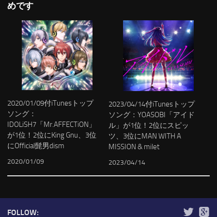
めです
2020/01/09付iTunesトップ
2023/04/14付iTunesトップ
ソング：
ソング：YOASOBI「アイド
IDOLiSH7「Mr.AFFECTiON」
ル」が1位！2位にスピッ
が1位！2位にKing Gnu、3位
ツ、3位にMAN WITH A
にOfficial髭男dism
MISSION & milet
2020/01/09
2023/04/14
FOLLOW: