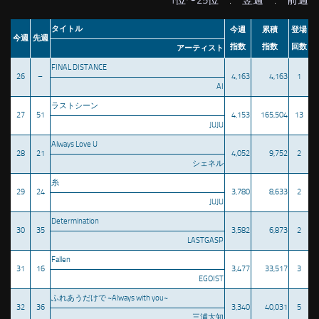
1位〜25位
:
翌週
:
前週
タイトル
今週
累積
登場
今週
先週
指数
指数
回数
アーティスト
FINAL DISTANCE
26
–
4,163
4,163
1
AI
ラストシーン
27
51
4,153
165,504
13
JUJU
Always Love U
28
21
4,052
9,752
2
シェネル
糸
29
24
3,780
8,633
2
JUJU
Determination
30
35
3,582
6,873
2
LASTGASP
Fallen
31
16
3,477
33,517
3
EGOIST
ふれあうだけで ~Always with you~
32
36
3,340
40,031
5
三浦大知