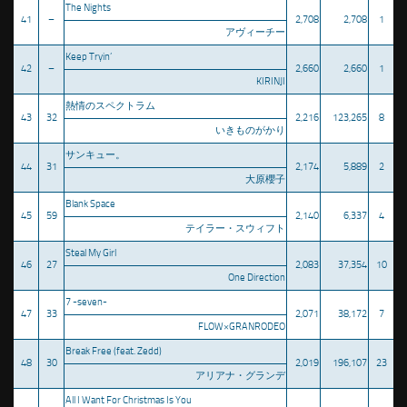
The Nights
41
–
2,708
2,708
1
アヴィーチー
Keep Tryin’
42
–
2,660
2,660
1
KIRINJI
熱情のスペクトラム
43
32
2,216
123,265
8
いきものがかり
サンキュー。
44
31
2,174
5,889
2
大原櫻子
Blank Space
45
59
2,140
6,337
4
テイラー・スウィフト
Steal My Girl
46
27
2,083
37,354
10
One Direction
7 -seven-
47
33
2,071
38,172
7
FLOW×GRANRODEO
Break Free (feat. Zedd)
48
30
2,019
196,107
23
アリアナ・グランデ
All I Want For Christmas Is You