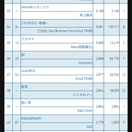
SAKURAドロップス
33
–
3,196
3,196
1
井上陽水
C.O.S.M.O.S. ~秋桜~
34
34
3,091
150,717
8
三代目 J Soul Brothers from EXILE TRIBE
ワガママ
35
12
3,085
12,475
2
Nissy(西島隆弘)
BF
36
25
2,999
56,770
7
moumoon
24WORLD
37
52
2,977
26,332
12
EXILE TRIBE
粉雪
38
–
2,934
18,533
22
レミオロメン
恋い雪
39
–
2,804
2,804
1
Silent Siren
ANNIVERSARY
40
87
2,779
4,503
3
JUJU