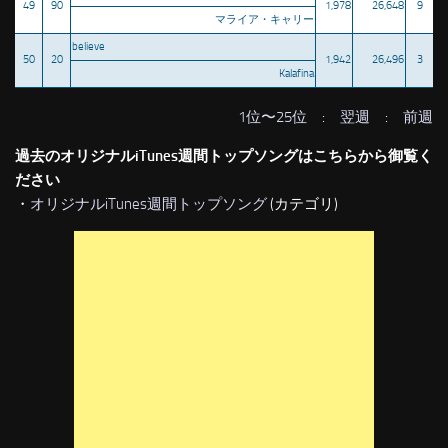
49
90
1,978
26,648
9
マライア・キャリー
believe
50
20
1,942
26,496
3
Kalafina
1位〜25位
:
翌週
:
前週
過去のオリジナルiTunes週間トップソングはこちらから御覧く
ださい
・
オリジナルiTunes週間トップソング
(カテゴリ)