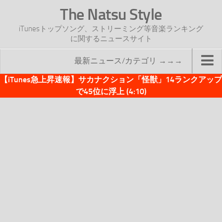
The Natsu Style
iTunesトップソング、ストリーミング等音楽ランキング
に関するニュースサイト
最新ニュース/カテゴリ →→→
【iTunes急上昇速報】サカナクション「怪獣」14ランクアップ
TOP
で45位に浮上 (4:10)
サイトについて
年間ヒット曲ランキング
2016年度特集記事
2017年度特集記事
iTunesトップソング速報
iTunesデイリー
オリジナル週間トップソング
「オリジナルiTunes週間トップソング」紹介資料