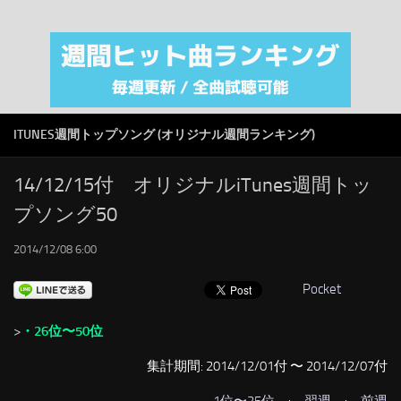
注目カテゴリ
オリジナルiTunes週間トップソング
音楽業界
SMAP
ITUNES週間トップソング (オリジナル週間ランキング)
AKB48
RSS
14/12/15付 オリジナルiTunes週間トッ
プソング50
LINKS
2014/12/08 6:00
Pocket
>
・26位〜50位
集計期間: 2014/12/01付 〜 2014/12/07付