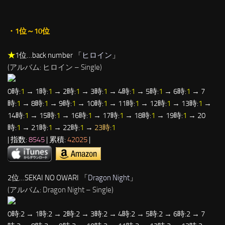
・1位～10位
★
1位…back number 「
ヒロイン
」
(アルバム: ヒロイン – Single)
0時:
1
→ 1時:
1
→ 2時:
1
→ 3時:
1
→ 4時:
1
→ 5時:
1
→ 6時:
1
→ 7
時:
1
→ 8時:
1
→ 9時:
1
→ 10時:
1
→ 11時:
1
→ 12時:
1
→ 13時:
1
→
14時:
1
→ 15時:
1
→ 16時:
1
→ 17時:
1
→ 18時:
1
→ 19時:
1
→ 20
時:
1
→ 21時:
1
→ 22時:
1
→
23時:
1
| 指数:
8545
| 累積:
42025
|
2位…SEKAI NO OWARI 「
Dragon Night
」
(アルバム: Dragon Night – Single)
0時:2 → 1時:2 → 2時:2 → 3時:2 → 4時:2 → 5時:2 → 6時:2 → 7