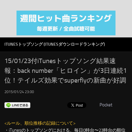
注目カテゴリ
オリジナルiTunes週間トップソング
音楽業界
SMAP
ITUNESトップソング (ITUNESダウンロードランキング)
AKB48
RSS
15/01/23付iTunesトップソング結果速
報：back number「ヒロイン」が3日連続1
LINKS
位！テイルズ効果でsuperflyの新曲が好調
2015/01/24 23:00
Pocket
<ルール、順位推移の記録について>
・iTunesのトップソングにおける、毎日0時台〜23時台の順位