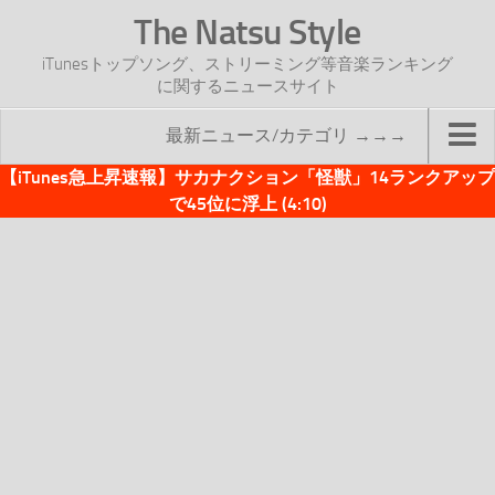
The Natsu Style
iTunesトップソング、ストリーミング等音楽ランキング
に関するニュースサイト
最新ニュース/カテゴリ →→→
【iTunes急上昇速報】サカナクション「怪獣」14ランクアップ
TOP
で45位に浮上 (4:10)
サイトについて
年間ヒット曲ランキング
2016年度特集記事
2017年度特集記事
iTunesトップソング速報
iTunesデイリー
オリジナル週間トップソング
「オリジナルiTunes週間トップソング」紹介資料