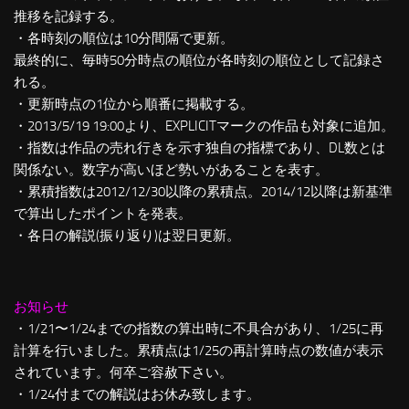
推移を記録する。
・各時刻の順位は10分間隔で更新。
最終的に、毎時50分時点の順位が各時刻の順位として記録さ
れる。
・更新時点の1位から順番に掲載する。
・2013/5/19 19:00より、EXPLICITマークの作品も対象に追加。
・指数は作品の売れ行きを示す独自の指標であり、DL数とは
関係ない。数字が高いほど勢いがあることを表す。
・累積指数は2012/12/30以降の累積点。2014/12以降は新基準
で算出したポイントを発表。
・各日の解説(振り返り)は翌日更新。
お知らせ
・1/21〜1/24までの指数の算出時に不具合があり、1/25に再
計算を行いました。累積点は1/25の再計算時点の数値が表示
されています。何卒ご容赦下さい。
・1/24付までの解説はお休み致します。