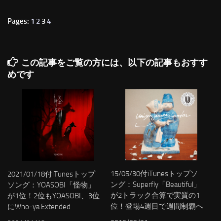
Pages:
1
2
3
4
この記事をご覧の方には、以下の記事もおすす
めです
15/05/30付iTunesトップソ
2021/01/18付iTunesトップ
ング：Superfly「Beautiful」
ソング：YOASOBI「怪物」
が2トラック合算で実質の1
が1位！2位もYOASOBI、3位
位！登場4週目で週間制覇へ
にWho-ya Extended