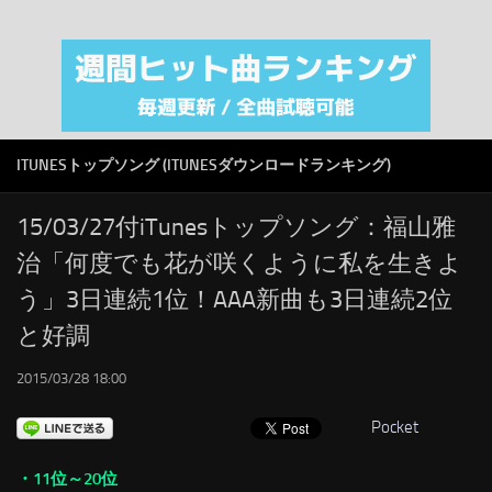
注目カテゴリ
オリジナルiTunes週間トップソング
音楽業界
SMAP
ITUNESトップソング (ITUNESダウンロードランキング)
AKB48
RSS
15/03/27付iTunesトップソング：福山雅
治「何度でも花が咲くように私を生きよ
LINKS
う」3日連続1位！AAA新曲も3日連続2位
と好調
2015/03/28 18:00
Pocket
・11位～20位