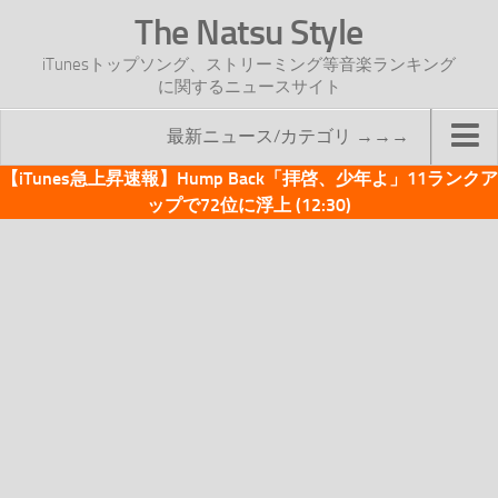
The Natsu Style
iTunesトップソング、ストリーミング等音楽ランキング
に関するニュースサイト
最新ニュース/カテゴリ →→→
【iTunes急上昇速報】Hump Back「拝啓、少年よ」11ランクア
TOP
ップで72位に浮上 (12:30)
サイトについて
年間ヒット曲ランキング
2016年度特集記事
2017年度特集記事
iTunesトップソング速報
iTunesデイリー
オリジナル週間トップソング
「オリジナルiTunes週間トップソング」紹介資料