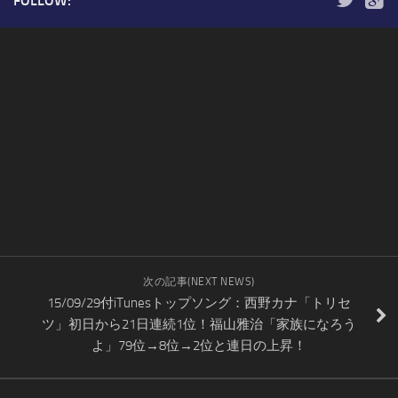
FOLLOW:
次の記事(NEXT NEWS)
15/09/29付iTunesトップソング：西野カナ「トリセ
ツ」初日から21日連続1位！福山雅治「家族になろう
よ」79位→8位→2位と連日の上昇！