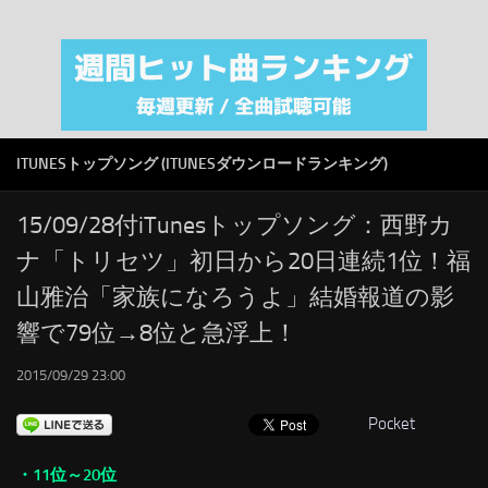
注目カテゴリ
オリジナルiTunes週間トップソング
音楽業界
SMAP
ITUNESトップソング (ITUNESダウンロードランキング)
AKB48
RSS
15/09/28付iTunesトップソング：西野カ
ナ「トリセツ」初日から20日連続1位！福
LINKS
山雅治「家族になろうよ」結婚報道の影
響で79位→8位と急浮上！
2015/09/29 23:00
Pocket
・11位～20位