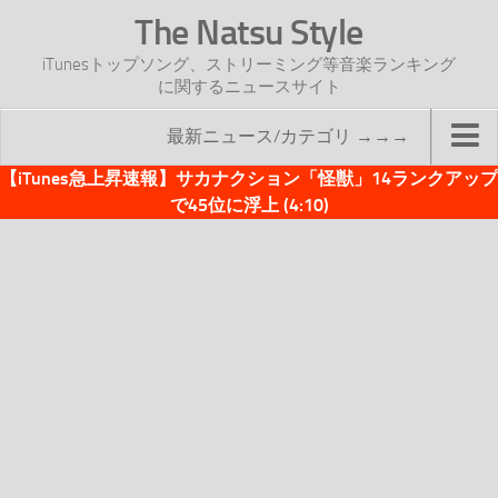
The Natsu Style
iTunesトップソング、ストリーミング等音楽ランキング
に関するニュースサイト
最新ニュース/カテゴリ →→→
【iTunes急上昇速報】サカナクション「怪獣」14ランクアップ
TOP
で45位に浮上 (4:10)
サイトについて
年間ヒット曲ランキング
2016年度特集記事
2017年度特集記事
iTunesトップソング速報
iTunesデイリー
オリジナル週間トップソング
「オリジナルiTunes週間トップソング」紹介資料